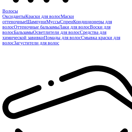
Волосы
Оксиданты
Краски для волос
Маски
оттеночные
Шампуни
Муссы
Спреи
Кондиционеры для
волос
Оттеночные бальзамы
Лаки для волос
Воски для
волос
Бальзамы
Осветлители для волос
Средства для
химической завивки
Помады для волос
Смывка краски для
волос
Загустители для волос