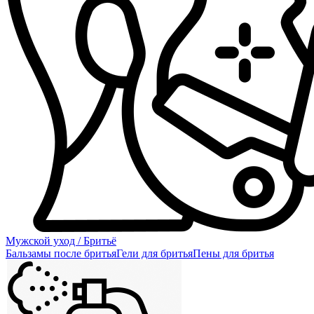
Мужской уход / Бритьё
Бальзамы после бритья
Гели для бритья
Пены для бритья