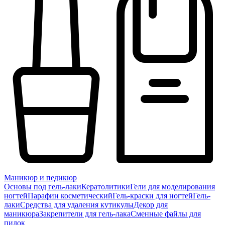
Маникюр и педикюр
Основы под гель-лаки
Кератолитики
Гели для моделирования
ногтей
Парафин косметический
Гель-краски для ногтей
Гель-
лаки
Средства для удаления кутикулы
Декор для
маникюра
Закрепители для гель-лака
Сменные файлы для
пилок