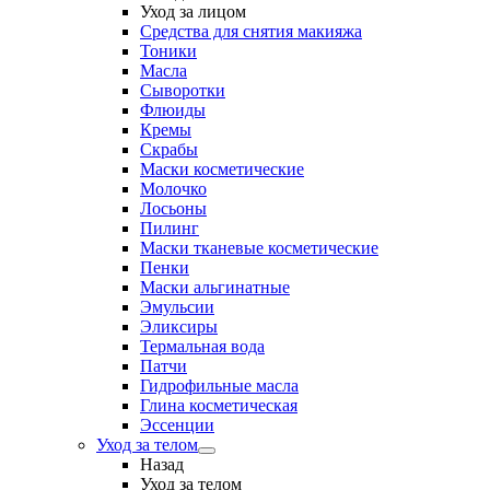
Уход за лицом
Средства для снятия макияжа
Тоники
Масла
Сыворотки
Флюиды
Кремы
Скрабы
Маски косметические
Молочко
Лосьоны
Пилинг
Маски тканевые косметические
Пенки
Маски альгинатные
Эмульсии
Эликсиры
Термальная вода
Патчи
Гидрофильные масла
Глина косметическая
Эссенции
Уход за телом
Назад
Уход за телом