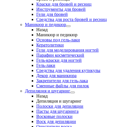
Краски для бровей и ресниц
Инструменты для бровей
Гели для бровей
Средства для роста бровей и ресниц
Маникюр и педикюр
Назад
Маникюр и педикюр
Основы под гель-лаки
Кератолитики
Гели для моделирования ногтей
Парафин косметический
Гель-краски для ногтей
Гель-лаки
Средства для удаления кутикулы
Декор для маникюра
Закрепители для гель-лака
Сменные файлы для пилок
Депиляция и шугаринг
Назад
Депиляция и шугаринг
Полоски для депиляции
Пасты для шугаринга
Восковые полоски
Воск для депиляции
Очистители воска