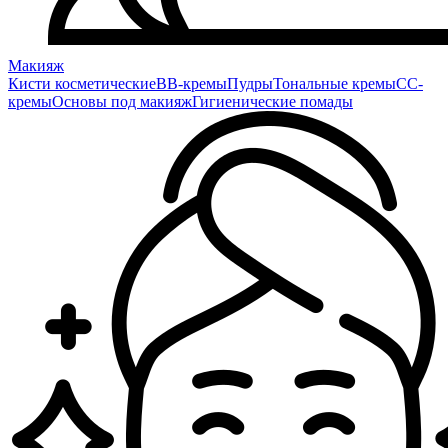
Макияж
Кисти косметические
BB-кремы
Пудры
Тональные кремы
CC-
кремы
Основы под макияж
Гигиенические помады