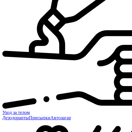
Уход за телом
Дезодоранты
Присыпки
Автозагар