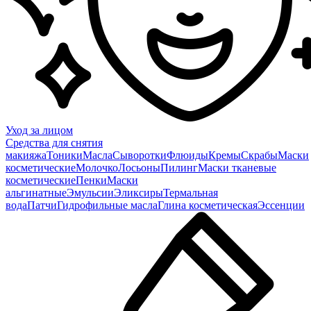
Уход за лицом
Средства для снятия
макияжа
Тоники
Масла
Сыворотки
Флюиды
Кремы
Скрабы
Маски
косметические
Молочко
Лосьоны
Пилинг
Маски тканевые
косметические
Пенки
Маски
альгинатные
Эмульсии
Эликсиры
Термальная
вода
Патчи
Гидрофильные масла
Глина косметическая
Эссенции