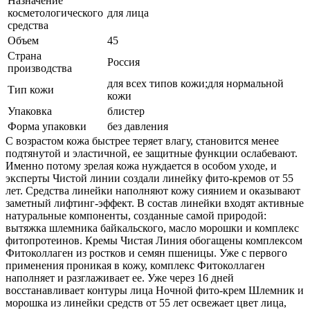
Назначение
косметологического
для лица
средства
Объем
45
Страна
Россия
производства
для всех типов кожи;для нормальной
Тип кожи
кожи
Упаковка
блистер
Форма упаковки
без давления
С возрастом кожа быстрее теряет влагу, становится менее
подтянутой и эластичной, ее защитные функции ослабевают.
Именно потому зрелая кожа нуждается в особом уходе, и
эксперты Чистой линии создали линейку фито-кремов от 55
лет. Средства линейки наполняют кожу сиянием и оказывают
заметный лифтинг-эффект. В состав линейки входят активные
натуральные компоненты, созданные самой природой:
вытяжка шлемника байкальского, масло морошки и комплекс
фитопротеинов. Кремы Чистая Линия обогащены комплексом
Фитоколлаген из ростков и семян пшеницы. Уже с первого
применения проникая в кожу, комплекс Фитоколлаген
наполняет и разглаживает ее. Уже через 16 дней
восстанавливает контуры лица Ночной фито-крем Шлемник и
морошка из линейки средств от 55 лет освежает цвет лица,