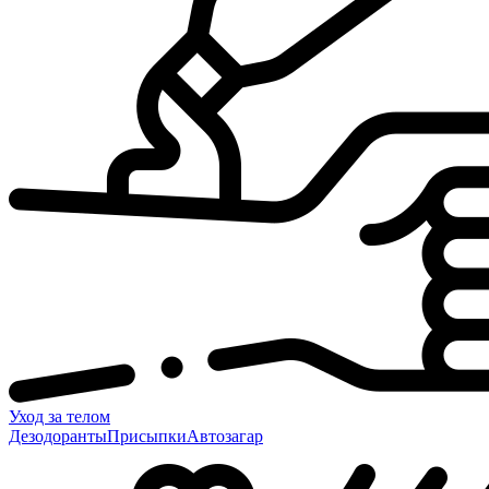
Уход за телом
Дезодоранты
Присыпки
Автозагар