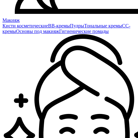
Макияж
Кисти косметические
BB-кремы
Пудры
Тональные кремы
CC-
кремы
Основы под макияж
Гигиенические помады