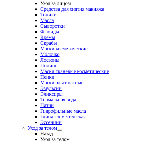
Уход за лицом
Средства для снятия макияжа
Тоники
Масла
Сыворотки
Флюиды
Кремы
Скрабы
Маски косметические
Молочко
Лосьоны
Пилинг
Маски тканевые косметические
Пенки
Маски альгинатные
Эмульсии
Эликсиры
Термальная вода
Патчи
Гидрофильные масла
Глина косметическая
Эссенции
Уход за телом
Назад
Уход за телом