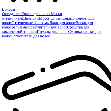
Волосы
Оксиданты
Краски для волос
Маски
оттеночные
Шампуни
Муссы
Спреи
Кондиционеры для
волос
Оттеночные бальзамы
Лаки для волос
Воски для
волос
Бальзамы
Осветлители для волос
Средства для
химической завивки
Помады для волос
Смывка краски для
волос
Загустители для волос