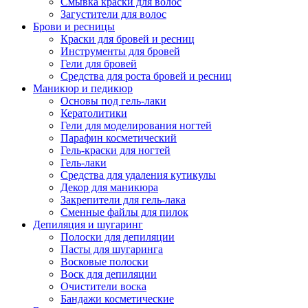
Смывка краски для волос
Загустители для волос
Брови и ресницы
Краски для бровей и ресниц
Инструменты для бровей
Гели для бровей
Средства для роста бровей и ресниц
Маникюр и педикюр
Основы под гель-лаки
Кератолитики
Гели для моделирования ногтей
Парафин косметический
Гель-краски для ногтей
Гель-лаки
Средства для удаления кутикулы
Декор для маникюра
Закрепители для гель-лака
Сменные файлы для пилок
Депиляция и шугаринг
Полоски для депиляции
Пасты для шугаринга
Восковые полоски
Воск для депиляции
Очистители воска
Бандажи косметические