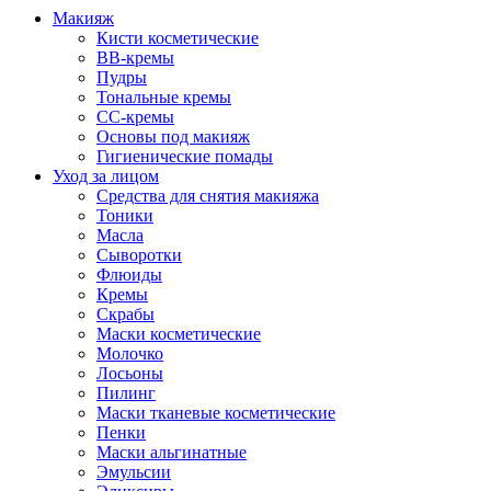
Макияж
Кисти косметические
BB-кремы
Пудры
Тональные кремы
CC-кремы
Основы под макияж
Гигиенические помады
Уход за лицом
Средства для снятия макияжа
Тоники
Масла
Сыворотки
Флюиды
Кремы
Скрабы
Маски косметические
Молочко
Лосьоны
Пилинг
Маски тканевые косметические
Пенки
Маски альгинатные
Эмульсии