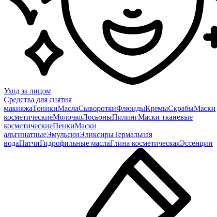
Уход за лицом
Средства для снятия
макияжа
Тоники
Масла
Сыворотки
Флюиды
Кремы
Скрабы
Маски
косметические
Молочко
Лосьоны
Пилинг
Маски тканевые
косметические
Пенки
Маски
альгинатные
Эмульсии
Эликсиры
Термальная
вода
Патчи
Гидрофильные масла
Глина косметическая
Эссенции