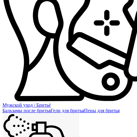
Мужской уход / Бритьё
Бальзамы после бритья
Гели для бритья
Пены для бритья