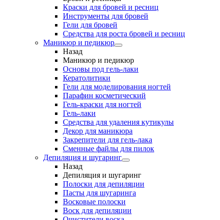
Краски для бровей и ресниц
Инструменты для бровей
Гели для бровей
Средства для роста бровей и ресниц
Маникюр и педикюр
Назад
Маникюр и педикюр
Основы под гель-лаки
Кератолитики
Гели для моделирования ногтей
Парафин косметический
Гель-краски для ногтей
Гель-лаки
Средства для удаления кутикулы
Декор для маникюра
Закрепители для гель-лака
Сменные файлы для пилок
Депиляция и шугаринг
Назад
Депиляция и шугаринг
Полоски для депиляции
Пасты для шугаринга
Восковые полоски
Воск для депиляции
Очистители воска