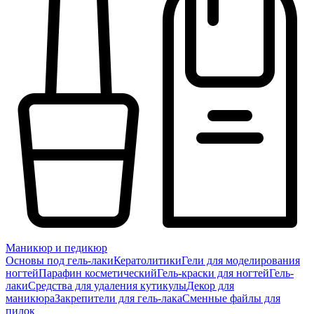
Маникюр и педикюр
Основы под гель-лаки
Кератолитики
Гели для моделирования
ногтей
Парафин косметический
Гель-краски для ногтей
Гель-
лаки
Средства для удаления кутикулы
Декор для
маникюра
Закрепители для гель-лака
Сменные файлы для
пилок