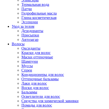
Эликсиры
Термальная вода
Патчи
Гидрофильные масла
Глина косметическая
Эссенции
Уход за телом
Дезодоранты
Присыпки
Автозагар
Волосы
Оксиданты
Краски для волос
Маски оттеночные
Шампуни
Муссы
Спреи
Кондиционеры для волос
Оттеночные бальзамы
Лаки для волос
Воски для волос
Бальзамы
Осветлители для волос
Средства для химической завивки
Помады для волос