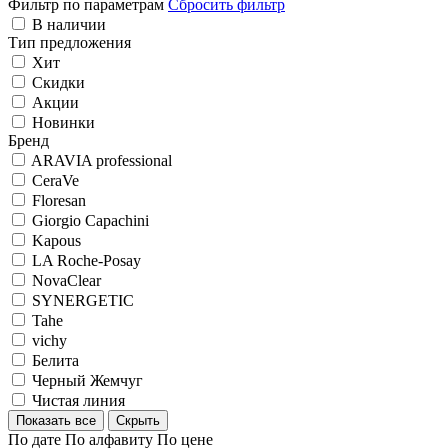
Фильтр по параметрам
Сбросить фильтр
В наличии
Тип предложения
Хит
Скидки
Акции
Новинки
Бренд
ARAVIA professional
CeraVe
Floresan
Giorgio Capachini
Kapous
LA Roche-Posay
NovaClear
SYNERGETIC
Tahe
vichy
Белита
Черный Жемчуг
Чистая линия
Показать все
Скрыть
По дате
По алфавиту
По цене