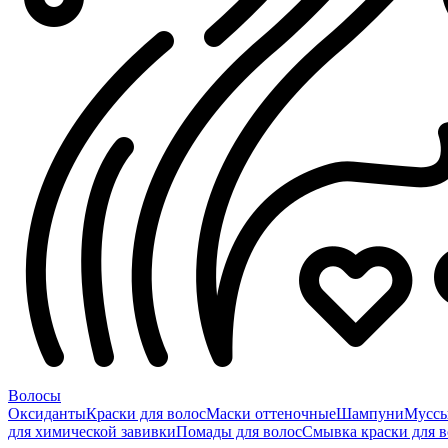
Волосы
Оксиданты
Краски для волос
Маски оттеночные
Шампуни
Мусс
для химической завивки
Помады для волос
Смывка краски для в