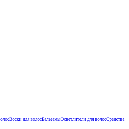
волос
Воски для волос
Бальзамы
Осветлители для волос
Средства