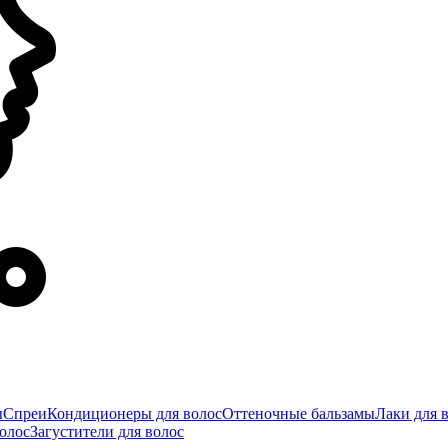
ы
Спреи
Кондиционеры для волос
Оттеночные бальзамы
Лаки для 
олос
Загустители для волос