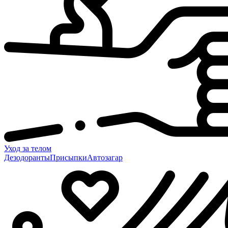
Уход за телом
Дезодоранты
Присыпки
Автозагар