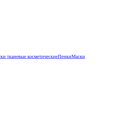
ки тканевые косметические
Пенки
Маски