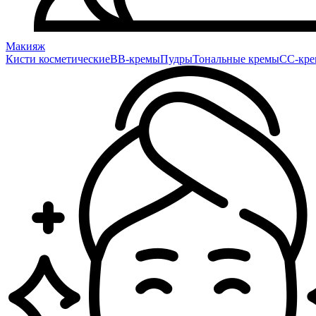
Макияж
Кисти косметические
BB-кремы
Пудры
Тональные кремы
CC-кр