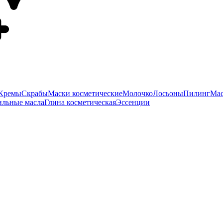
Кремы
Скрабы
Маски косметические
Молочко
Лосьоны
Пилинг
Мас
ильные масла
Глина косметическая
Эссенции