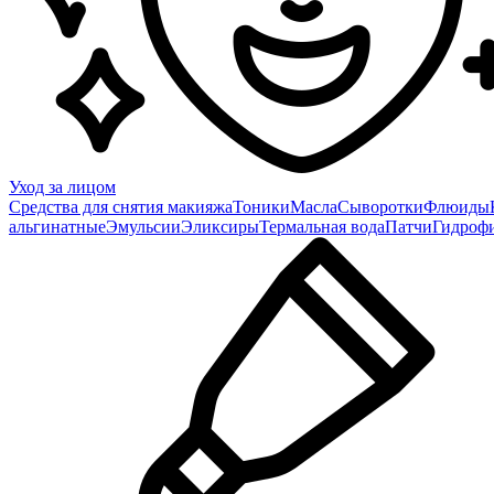
Уход за лицом
Средства для снятия макияжа
Тоники
Масла
Сыворотки
Флюиды
альгинатные
Эмульсии
Эликсиры
Термальная вода
Патчи
Гидроф