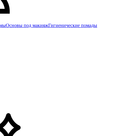
емы
Основы под макияж
Гигиенические помады