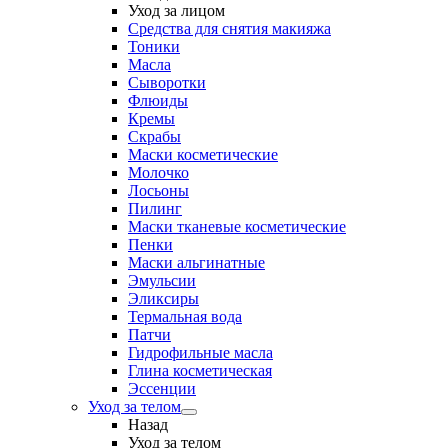
Уход за лицом
Средства для снятия макияжа
Тоники
Масла
Сыворотки
Флюиды
Кремы
Скрабы
Маски косметические
Молочко
Лосьоны
Пилинг
Маски тканевые косметические
Пенки
Маски альгинатные
Эмульсии
Эликсиры
Термальная вода
Патчи
Гидрофильные масла
Глина косметическая
Эссенции
Уход за телом
Назад
Уход за телом