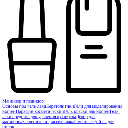
Маникюр и педикюр
Основы под гель-лаки
Кератолитики
Гели для моделирования
ногтей
Парафин косметический
Гель-краски для ногтей
Гель-
лаки
Средства для удаления кутикулы
Декор для
маникюра
Закрепители для гель-лака
Сменные файлы для
пилок