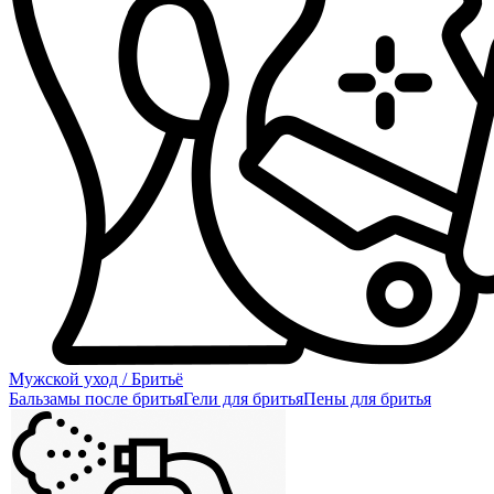
Мужской уход / Бритьё
Бальзамы после бритья
Гели для бритья
Пены для бритья