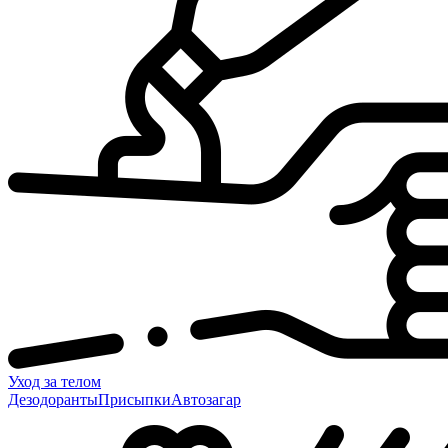
Уход за телом
Дезодоранты
Присыпки
Автозагар