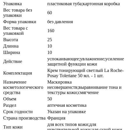
Упаковка
пластиковая туба;картонная коробка
Вес товара без
60
упаковки
Форма упаковки
без давления
Вес товара с
160
упаковкой
Высота
25
Длинна
10
Ширина
10
успокаивающее;увлажнение;усиление
Действие
защитной функции кожи
Крем тонирующий светлый La Roche-
Комплектация
Posay Toleriane 50 мл. - 1 шт.
Назначение
Маскировка
косметологического
несовершенств;выравнивание тона и
средства
текстуры кожи;смягчение
Объем
50
Раздел
аптечная косметика
Срок годности
Указан на упаковке
Страна производства
Франция
для всех типов кожи;для
Тип кожи
чувствительной кожи;для сухой кожи