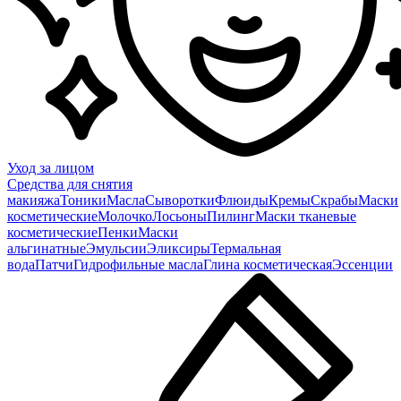
Уход за лицом
Средства для снятия
макияжа
Тоники
Масла
Сыворотки
Флюиды
Кремы
Скрабы
Маски
косметические
Молочко
Лосьоны
Пилинг
Маски тканевые
косметические
Пенки
Маски
альгинатные
Эмульсии
Эликсиры
Термальная
вода
Патчи
Гидрофильные масла
Глина косметическая
Эссенции