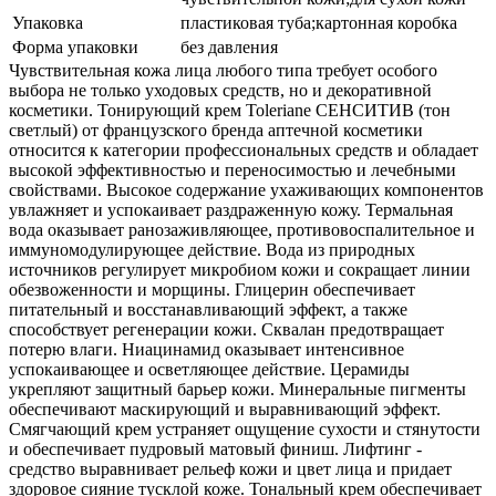
Упаковка
пластиковая туба;картонная коробка
Форма упаковки
без давления
Чувствительная кожа лица любого типа требует особого
выбора не только уходовых средств, но и декоративной
косметики. Тонирующий крем Toleriane СЕНСИТИВ (тон
светлый) от французского бренда аптечной косметики
относится к категории профессиональных средств и обладает
высокой эффективностью и переносимостью и лечебными
свойствами. Высокое содержание ухаживающих компонентов
увлажняет и успокаивает раздраженную кожу. Термальная
вода оказывает ранозаживляющее, противовоспалительное и
иммуномодулирующее действие. Вода из природных
источников регулирует микробиом кожи и сокращает линии
обезвоженности и морщины. Глицерин обеспечивает
питательный и восстанавливающий эффект, а также
способствует регенерации кожи. Сквалан предотвращает
потерю влаги. Ниацинамид оказывает интенсивное
успокаивающее и осветляющее действие. Церамиды
укрепляют защитный барьер кожи. Минеральные пигменты
обеспечивают маскирующий и выравнивающий эффект.
Смягчающий крем устраняет ощущение сухости и стянутости
и обеспечивает пудровый матовый финиш. Лифтинг -
средство выравнивает рельеф кожи и цвет лица и придает
здоровое сияние тусклой коже. Тональный крем обеспечивает