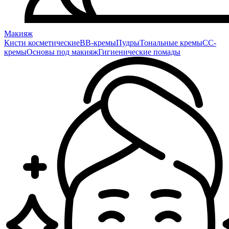
Макияж
Кисти косметические
BB-кремы
Пудры
Тональные кремы
CC-
кремы
Основы под макияж
Гигиенические помады