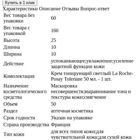
Купить в 1 клик
Характеристики
Описание
Отзывы
Вопрос-ответ
Вес товара без
60
упаковки
Вес товара с
160
упаковкой
Высота
25
Длинна
10
Ширина
10
успокаивающее;увлажнение;усиление
Действие
защитной функции кожи
Крем тонирующий светлый La Roche-
Комплектация
Posay Toleriane 50 мл. - 1 шт.
Назначение
Маскировка
косметологического
несовершенств;выравнивание тона и
средства
текстуры кожи;смягчение
Объем
50
Раздел
аптечная косметика
Срок годности
Указан на упаковке
Страна производства
Франция
для всех типов кожи;для
Тип кожи
чувствительной кожи;для сухой кожи