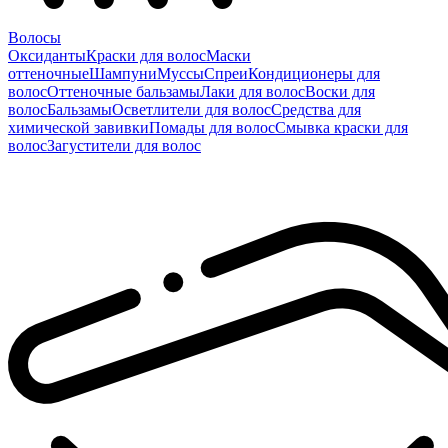
Волосы
Оксиданты
Краски для волос
Маски
оттеночные
Шампуни
Муссы
Спреи
Кондиционеры для
волос
Оттеночные бальзамы
Лаки для волос
Воски для
волос
Бальзамы
Осветлители для волос
Средства для
химической завивки
Помады для волос
Смывка краски для
волос
Загустители для волос