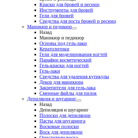
Краски для бровей и ресниц
Инструменты для бровей
Гели для бровей
Средства для роста бровей и ресниц
Маникюр и педикюр
Назад
Маникюр и педикюр
Основы под гель-лаки
Кератолитики
Гели для моделирования ногтей
Парафин косметический
Гель-краски для ногтей
Гель-лаки
Средства для удаления кутикулы
Декор для маникюра
Закрепители для гель-лака
Сменные файлы для пилок
Депиляция и шугаринг
Назад
Депиляция и шугаринг
Полоски для депиляции
Пасты для шугаринга
Восковые полоски
Воск для депиляции
Очистители воска