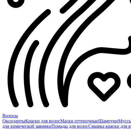
Волосы
Оксиданты
Краски для волос
Маски оттеночные
Шампуни
Мусс
для химической завивки
Помады для волос
Смывка краски для в