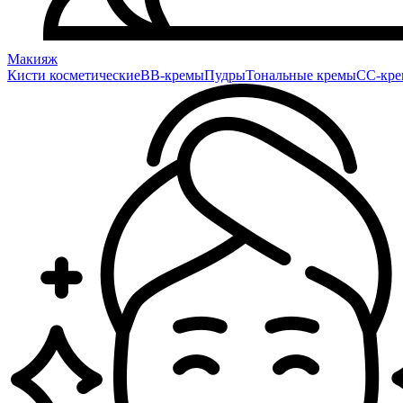
Макияж
Кисти косметические
BB-кремы
Пудры
Тональные кремы
CC-кр