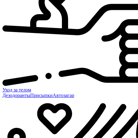
Уход за телом
Дезодоранты
Присыпки
Автозагар