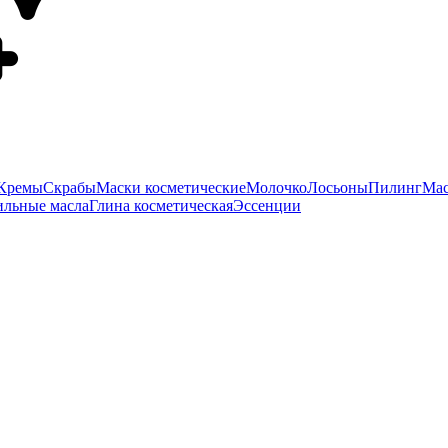
Кремы
Скрабы
Маски косметические
Молочко
Лосьоны
Пилинг
Мас
ильные масла
Глина косметическая
Эссенции