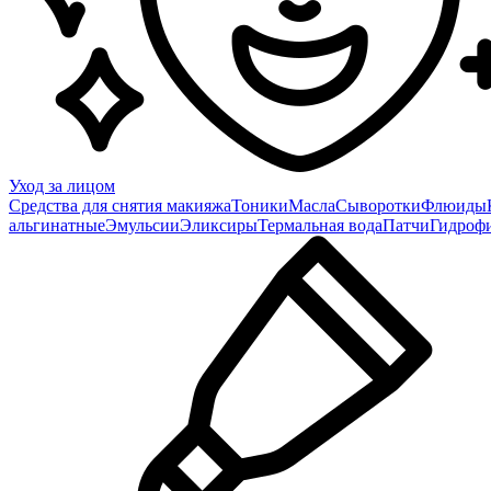
Уход за лицом
Средства для снятия макияжа
Тоники
Масла
Сыворотки
Флюиды
альгинатные
Эмульсии
Эликсиры
Термальная вода
Патчи
Гидроф