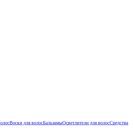
волос
Воски для волос
Бальзамы
Осветлители для волос
Средства