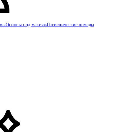
емы
Основы под макияж
Гигиенические помады