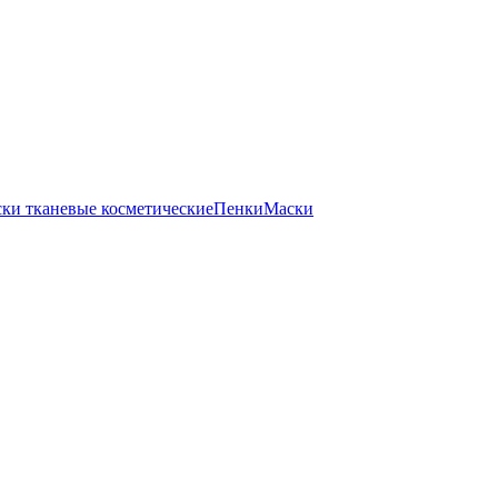
ки тканевые косметические
Пенки
Маски