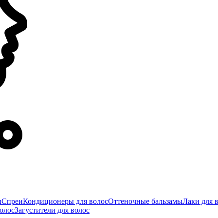
ы
Спреи
Кондиционеры для волос
Оттеночные бальзамы
Лаки для 
олос
Загустители для волос