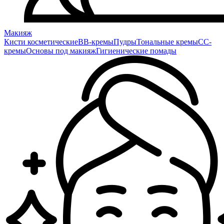
Макияж
Кисти косметические
BB-кремы
Пудры
Тональные кремы
CC-
кремы
Основы под макияж
Гигиенические помады