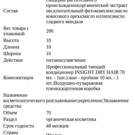
происхождения;органический экстракт
Состав
овса;питательный фитокомплекс;масло
кокосового ореха;масло иллипе;масло
сладкого миндаля
Вес товара с
200
упаковкой
Высота
10
Длинна
10
Ширина
10
Действие
питание;смягчение
Профессиональный тающий
кондиционер INSIGHT DRY HAIR 70
Комплектация
мл. - 1шт.;саше - пробник 10 мл. - 1
шт.;Воздушно-пузырьковая
пленка;картонная коробка
Назначение
косметологического
разглаживание;укрепление;Увлажнение
средства
Объем
70
Раздел
органическая косметика
Срок годности
48 месяцев
Страна