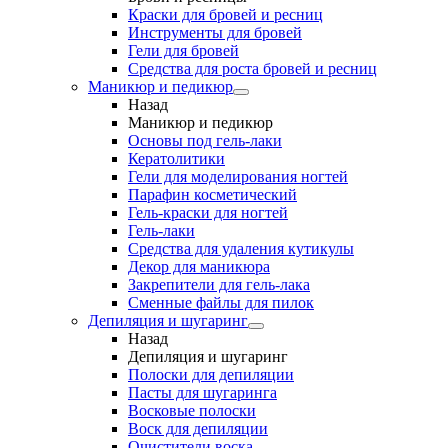
Краски для бровей и ресниц
Инструменты для бровей
Гели для бровей
Средства для роста бровей и ресниц
Маникюр и педикюр
Назад
Маникюр и педикюр
Основы под гель-лаки
Кератолитики
Гели для моделирования ногтей
Парафин косметический
Гель-краски для ногтей
Гель-лаки
Средства для удаления кутикулы
Декор для маникюра
Закрепители для гель-лака
Сменные файлы для пилок
Депиляция и шугаринг
Назад
Депиляция и шугаринг
Полоски для депиляции
Пасты для шугаринга
Восковые полоски
Воск для депиляции
Очистители воска