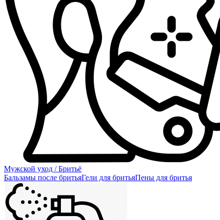
Мужской уход / Бритьё
Бальзамы после бритья
Гели для бритья
Пены для бритья