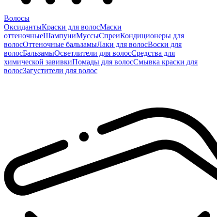
Волосы
Оксиданты
Краски для волос
Маски
оттеночные
Шампуни
Муссы
Спреи
Кондиционеры для
волос
Оттеночные бальзамы
Лаки для волос
Воски для
волос
Бальзамы
Осветлители для волос
Средства для
химической завивки
Помады для волос
Смывка краски для
волос
Загустители для волос