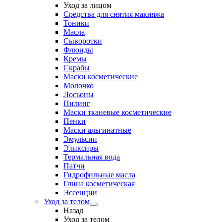
Уход за лицом
Средства для снятия макияжа
Тоники
Масла
Сыворотки
Флюиды
Кремы
Скрабы
Маски косметические
Молочко
Лосьоны
Пилинг
Маски тканевые косметические
Пенки
Маски альгинатные
Эмульсии
Эликсиры
Термальная вода
Патчи
Гидрофильные масла
Глина косметическая
Эссенции
Уход за телом
Назад
Уход за телом