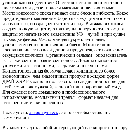
успокаивающее действие. Овес убирает лишнюю жесткость
после мытья и делает волосы мягкими и шелковистыми.
Масло кокосового ореха придает силу, блеск и гибкость. Кокос
предотвращает выпадение, борется с секущимися кончиками
и ломкостью, возвращает густоту и силу. Вытяжка из кокоса
создает тонкую защитную пленку на поверхности волос для
защиты от негативного воздействия УФ – лучей и при сушке
и укладке феном. Масло миндаля укрепляет пряди,
усиливаетестественное сияние и блеск. Масло иллипе
восстанавливает по всей длине и предупреждает появление
секущихся кончиков. Органический бальзам - ополаскиватель
разглаживает и выравнивает волосы. Локоны становятся
упругими и эластичными, гладкими и послушными.
Концентрированная формула делает кондиционер более
экономичным, чем аналогичный продукт в жидкой форме.
ДРАЙ ХЭАР можно использовать на ежедневной основе для
всей семьи: как мужской, женский или подростковый уход.
Для ежедневного домашнего и профессионального
использования. Компактный трэвэл - формат идеален для
путешествий и авиаперелетов.
Пожалуйста,
авторизуйтесь
для того чтобы оставлять
комментарии
Вы можете задать любой интересующий вас вопрос по товару