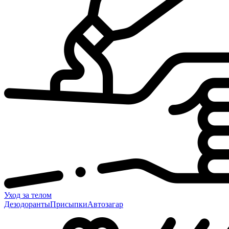
Уход за телом
Дезодоранты
Присыпки
Автозагар