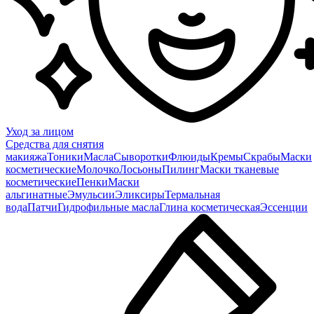
Уход за лицом
Средства для снятия
макияжа
Тоники
Масла
Сыворотки
Флюиды
Кремы
Скрабы
Маски
косметические
Молочко
Лосьоны
Пилинг
Маски тканевые
косметические
Пенки
Маски
альгинатные
Эмульсии
Эликсиры
Термальная
вода
Патчи
Гидрофильные масла
Глина косметическая
Эссенции