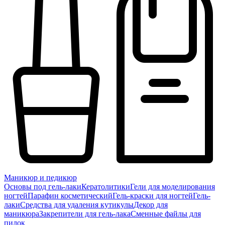
Маникюр и педикюр
Основы под гель-лаки
Кератолитики
Гели для моделирования
ногтей
Парафин косметический
Гель-краски для ногтей
Гель-
лаки
Средства для удаления кутикулы
Декор для
маникюра
Закрепители для гель-лака
Сменные файлы для
пилок