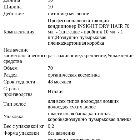
Ширина
10
Действие
питание;смягчение
Профессиональный тающий
кондиционер INSIGHT DRY HAIR 70
Комплектация
мл. - 1шт.;саше - пробник 10 мл. - 1
шт.;Воздушно-пузырьковая
пленка;картонная коробка
Назначение
косметологического
разглаживание;укрепление;Увлажнение
средства
Объем
70
Раздел
органическая косметика
Срок годности
48 месяцев
Страна
Италия
производства
для всех типов волос;для ломких
Тип волос
волос;для сухих волос
пластиковая банка;картонная
Упаковка
коробка;воздушно-пузырьковая пленка
Вес с упаковкой кг
0;2
Форма упаковки
без давления
глицерин растительного