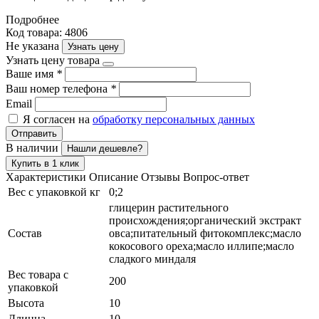
Подробнее
Код товара: 4806
Не указана
Узнать цену
Узнать цену товара
Ваше имя
*
Ваш номер телефона
*
Email
Я согласен на
обработку персональных данных
Отправить
В наличии
Нашли дешевле?
Купить в 1 клик
Характеристики
Описание
Отзывы
Вопрос-ответ
Вес с упаковкой кг
0;2
глицерин растительного
происхождения;органический экстракт
Состав
овса;питательный фитокомплекс;масло
кокосового ореха;масло иллипе;масло
сладкого миндаля
Вес товара с
200
упаковкой
Высота
10
Длинна
10