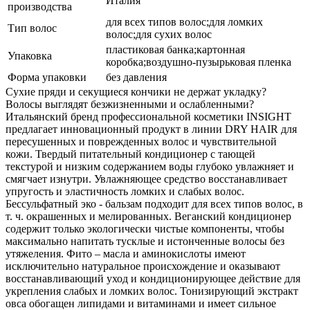
Италия
производства
для всех типов волос;для ломких
Тип волос
волос;для сухих волос
пластиковая банка;картонная
Упаковка
коробка;воздушно-пузырьковая пленка
Форма упаковки
без давления
Сухие пряди и секущиеся кончики не держат укладку?
Волосы выглядят безжизненными и ослабленными?
Итальянский бренд профессиональной косметики INSIGHT
предлагает инновационный продукт в линии DRY HAIR для
пересушенных и поврежденных волос и чувствительной
кожи. Твердый питательный кондиционер с тающей
текстурой и низким содержанием воды глубоко увлажняет и
смягчает изнутри. Увлажняющее средство восстанавливает
упругость и эластичность ломких и слабых волос.
Бессульфатный эко - бальзам подходит для всех типов волос, в
т. ч. окрашенных и мелированных. Веганский кондиционер
содержит только экологически чистые компоненты, чтобы
максимально напитать тусклые и истонченные волосы без
утяжеления. Фито – масла и аминокислоты имеют
исключительно натуральное происхождение и оказывают
восстанавливающий уход и кондиционирующее действие для
укрепления слабых и ломких волос. Тонизирующий экстракт
овса обогащен липидами и витаминами и имеет сильное