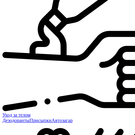
Уход за телом
Дезодоранты
Присыпки
Автозагар