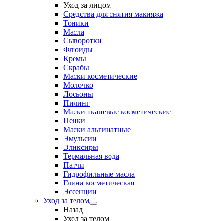
Уход за лицом
Средства для снятия макияжа
Тоники
Масла
Сыворотки
Флюиды
Кремы
Скрабы
Маски косметические
Молочко
Лосьоны
Пилинг
Маски тканевые косметические
Пенки
Маски альгинатные
Эмульсии
Эликсиры
Термальная вода
Патчи
Гидрофильные масла
Глина косметическая
Эссенции
Уход за телом
Назад
Уход за телом