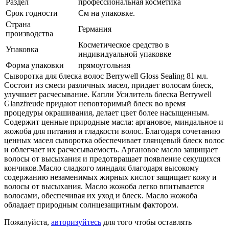
Раздел
профессиональная косметика
Срок годности
См на упаковке.
Страна
Германия
производства
Косметическое средство в
Упаковка
индивидуальной упаковке
Форма упаковки
прямоугольная
Сыворотка для блеска волос Berrywell Gloss Sealing 81 мл.
Состоит из смеси различных масел, придает волосам блеск,
улучшает расчесывание. Капли Усилитель блеска Berrywell
Glanzfreude придают неповторимый блеск во время
процедуры окрашивания, делает цвет более насыщенным.
Содержит ценные природные масла: аргановое, миндальное и
жожоба для питания и гладкости волос. Благодаря сочетанию
ценных масел сыворотка обеспечивает глянцевый блеск волос
и облегчает их расчесываемость. Аргановое масло защищает
волосы от высыхания и предотвращает появление секущихся
кончиков.Масло сладкого миндаля благодаря высокому
содержанию незаменимых жирных кислот защищает кожу и
волосы от высыхания. Масло жожоба легко впитывается
волосами, обеспечивая их уход и блеск. Масло жожоба
обладает природным солнцезащитным фактором.
Пожалуйста,
авторизуйтесь
для того чтобы оставлять