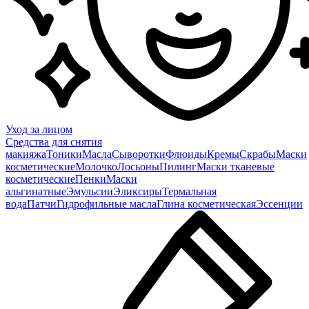
Уход за лицом
Средства для снятия
макияжа
Тоники
Масла
Сыворотки
Флюиды
Кремы
Скрабы
Маски
косметические
Молочко
Лосьоны
Пилинг
Маски тканевые
косметические
Пенки
Маски
альгинатные
Эмульсии
Эликсиры
Термальная
вода
Патчи
Гидрофильные масла
Глина косметическая
Эссенции