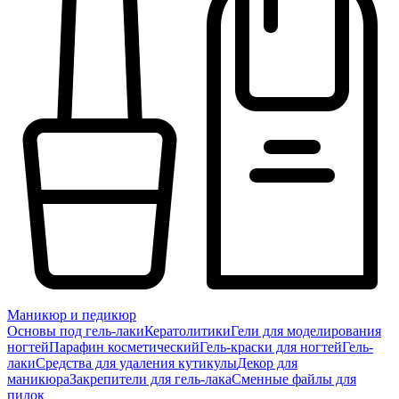
Маникюр и педикюр
Основы под гель-лаки
Кератолитики
Гели для моделирования
ногтей
Парафин косметический
Гель-краски для ногтей
Гель-
лаки
Средства для удаления кутикулы
Декор для
маникюра
Закрепители для гель-лака
Сменные файлы для
пилок