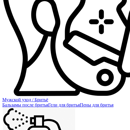
Мужской уход / Бритьё
Бальзамы после бритья
Гели для бритья
Пены для бритья