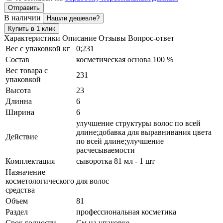
Отправить
В наличии
Нашли дешевле?
Купить в 1 клик
Характеристики
Описание
Отзывы
Вопрос-ответ
Вес с упаковкой кг
0;231
Состав
косметическая основа 100 %
Вес товара с
231
упаковкой
Высота
23
Длинна
6
Ширина
6
улучшение структуры волос по всей
длине;добавка для выравнивания цвета
Действие
по всей длине;улучшение
расчесываемости
Комплектация
сыворотка 81 мл - 1 шт
Назначение
косметологического
для волос
средства
Объем
81
Раздел
профессиональная косметика
Срок годности
См на упаковке.