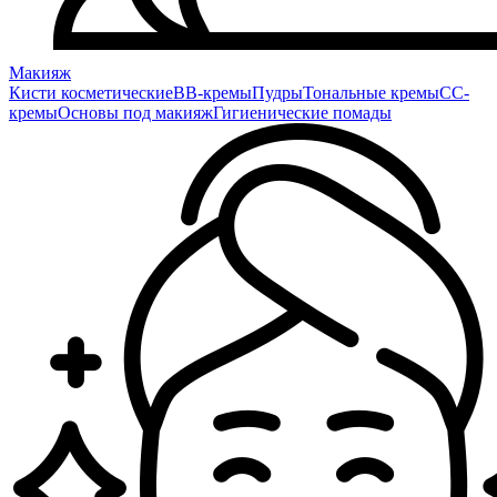
Макияж
Кисти косметические
BB-кремы
Пудры
Тональные кремы
CC-
кремы
Основы под макияж
Гигиенические помады