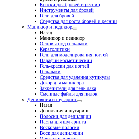
Краски для бровей и ресниц
Инструменты для бровей
Гели для бровей
Средства для роста бровей и ресниц
Маникюр и педикюр
Назад
Маникюр и педикюр
Основы под гель-лаки
Кератолитики
Гели для моделирования ногтей
Парафин косметический
Гель-краски для ногтей
Гель-лаки
Средства для удаления кутикулы
Декор для маникюра
Закрепители для гель-лака
Сменные файлы для пилок
Депиляция и шугаринг
Назад
Депиляция и шугаринг
Полоски для депиляции
Пасты для шугаринга
Восковые полоски
Воск для депиляции
Очистители воска