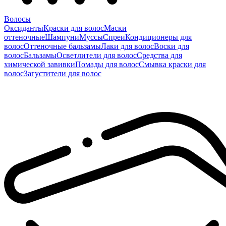
Волосы
Оксиданты
Краски для волос
Маски
оттеночные
Шампуни
Муссы
Спреи
Кондиционеры для
волос
Оттеночные бальзамы
Лаки для волос
Воски для
волос
Бальзамы
Осветлители для волос
Средства для
химической завивки
Помады для волос
Смывка краски для
волос
Загустители для волос