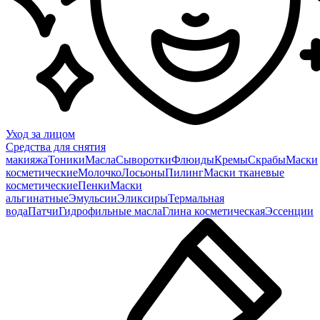
Уход за лицом
Средства для снятия
макияжа
Тоники
Масла
Сыворотки
Флюиды
Кремы
Скрабы
Маски
косметические
Молочко
Лосьоны
Пилинг
Маски тканевые
косметические
Пенки
Маски
альгинатные
Эмульсии
Эликсиры
Термальная
вода
Патчи
Гидрофильные масла
Глина косметическая
Эссенции