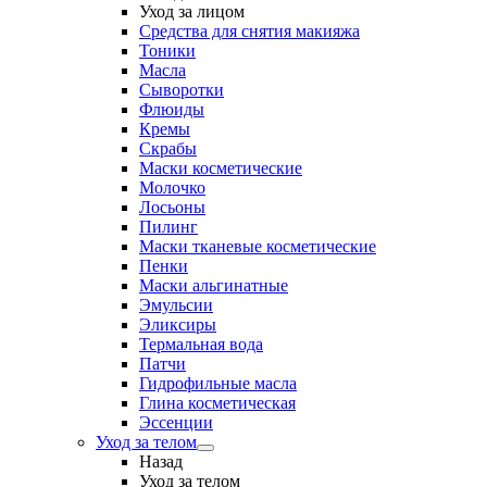
Уход за лицом
Средства для снятия макияжа
Тоники
Масла
Сыворотки
Флюиды
Кремы
Скрабы
Маски косметические
Молочко
Лосьоны
Пилинг
Маски тканевые косметические
Пенки
Маски альгинатные
Эмульсии
Эликсиры
Термальная вода
Патчи
Гидрофильные масла
Глина косметическая
Эссенции
Уход за телом
Назад
Уход за телом