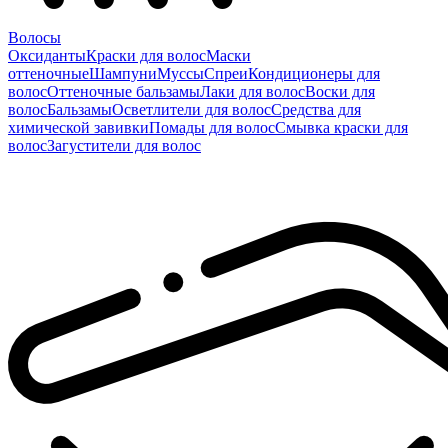
Волосы
Оксиданты
Краски для волос
Маски
оттеночные
Шампуни
Муссы
Спреи
Кондиционеры для
волос
Оттеночные бальзамы
Лаки для волос
Воски для
волос
Бальзамы
Осветлители для волос
Средства для
химической завивки
Помады для волос
Смывка краски для
волос
Загустители для волос