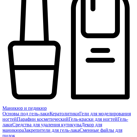
Маникюр и педикюр
Основы под гель-лаки
Кератолитики
Гели для моделирования
ногтей
Парафин косметический
Гель-краски для ногтей
Гель-
лаки
Средства для удаления кутикулы
Декор для
маникюра
Закрепители для гель-лака
Сменные файлы для
пилок