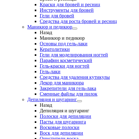
Краски для бровей и ресниц
Инструменты для бровей
Гели для бровей
Средства для роста бровей и ресниц
Маникюр и педикюр
Назад
Маникюр и педикюр
Основы под гель-лаки
Кератолитики
Гели для моделирования ногтей
Парафин косметический
Гель-краски для ногтей
Гель-лаки
Средства для удаления кутикулы
Декор для маникюра
Закрепители для гель-лака
Сменные файлы для пилок
Депиляция и шугаринг
Назад
Депиляция и шугаринг
Полоски для депиляции
Пасты для шугаринга
Восковые полоски
Воск для депиляции
Очистители воска