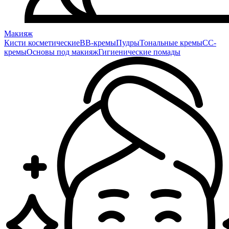
Макияж
Кисти косметические
BB-кремы
Пудры
Тональные кремы
CC-
кремы
Основы под макияж
Гигиенические помады