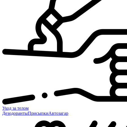
Уход за телом
Дезодоранты
Присыпки
Автозагар