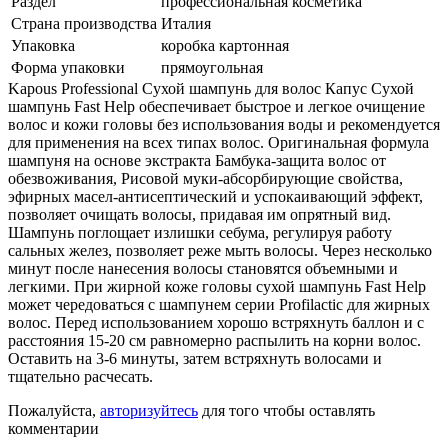
Раздел
профессиональная косметика
Страна производства
Италия
Упаковка
коробка картонная
Форма упаковки
прямоугольная
Kapous Professional Сухой шампунь для волос Капус Сухой
шампунь Fast Help обеспечивает быстрое и легкое очищение
волос и кожи головы без использования воды и рекомендуется
для применения на всех типах волос. Оригинальная формула
шампуня на основе экстракта Бамбука-защита волос от
обезвоживания, Рисовой муки-абсорбирующие свойства,
эфирных масел-антисептический и успокаивающий эффект,
позволяет очищать волосы, придавая им опрятный вид.
Шампунь поглощает излишки себума, регулируя работу
сальных желез, позволяет реже мыть волосы. Через несколько
минут после нанесения волосы становятся объемными и
легкими. При жирной коже головы сухой шампунь Fast Help
может чередоваться с шампунем серии Profilactic для жирных
волос. Перед использованием хорошо встряхнуть баллон и с
расстояния 15-20 см равномерно распылить на корни волос.
Оставить на 3-6 минуты, затем встряхнуть волосами и
тщательно расчесать.
Пожалуйста,
авторизуйтесь
для того чтобы оставлять
комментарии