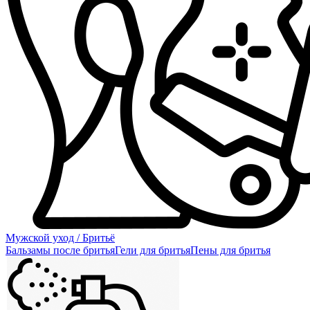
Мужской уход / Бритьё
Бальзамы после бритья
Гели для бритья
Пены для бритья