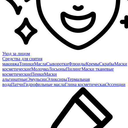
Уход за лицом
Средства для снятия
макияжа
Тоники
Масла
Сыворотки
Флюиды
Кремы
Скрабы
Маски
косметические
Молочко
Лосьоны
Пилинг
Маски тканевые
косметические
Пенки
Маски
альгинатные
Эмульсии
Эликсиры
Термальная
вода
Патчи
Гидрофильные масла
Глина косметическая
Эссенции