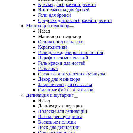
Краски для бровей и ресниц
Инструменты для бровей
Гели для бровей
Средства для роста бровей и ресниц
Маникюр и педикюр
Назад
Маникюр и педикюр
Основы под гель-лаки
Кератолитики
Гели для моделирования ногтей
Парафин косметический
Гель-краски для ногтей
Гель-лаки
Средства для удаления кутикулы
Декор для маникюра
Закрепители для гель-лака
Сменные файлы для пилок
Депиляция и шугаринг
Назад
Депиляция и шугаринг
Полоски для депиляции
Пасты для шугаринга
Восковые полоски
Воск для депиляции
Очистители воска