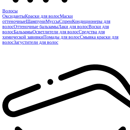
Волосы
Оксиданты
Краски для волос
Маски
оттеночные
Шампуни
Муссы
Спреи
Кондиционеры для
волос
Оттеночные бальзамы
Лаки для волос
Воски для
волос
Бальзамы
Осветлители для волос
Средства для
химической завивки
Помады для волос
Смывка краски для
волос
Загустители для волос