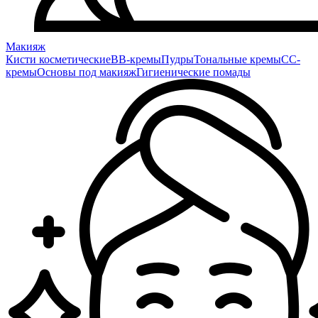
Макияж
Кисти косметические
BB-кремы
Пудры
Тональные кремы
CC-
кремы
Основы под макияж
Гигиенические помады