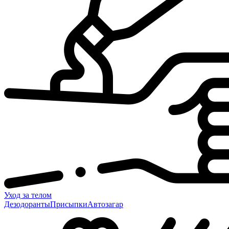
Уход за телом
Дезодоранты
Присыпки
Автозагар