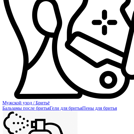
Мужской уход / Бритьё
Бальзамы после бритья
Гели для бритья
Пены для бритья