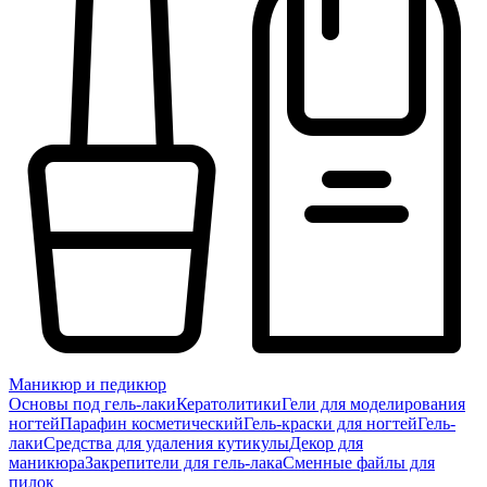
Маникюр и педикюр
Основы под гель-лаки
Кератолитики
Гели для моделирования
ногтей
Парафин косметический
Гель-краски для ногтей
Гель-
лаки
Средства для удаления кутикулы
Декор для
маникюра
Закрепители для гель-лака
Сменные файлы для
пилок