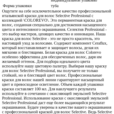
индивидуальной упаковке
Форма упаковки
туба
Ощутите на себе исключительное качество профессиональной
итальянской краски для волос Selective Professional с
коллекцией \COLOREVO\. Это перманентная краска для
волос, созданная специально для достижения насыщенного
цвета и интенсивного окрашивания. Селектив Professional -
это выбор мастеров, ценящих качество и инновации. Наша
краска для волос Selective - это не просто краситель, это
настоящий уход за волосами. Содержит компонент Ceraflux,
который восстанавливает и защищает волосы, делая их
мягкими и блестящими. Белая краска для волос Colorevo
особенно эффективна для обесцвеченных волос, даря им
желаемый оттенок. Для подбора идеального цвета
используйте нашу цветовую палитру. Выбирая нашу краску
для волос Selective Professional, вы получаете не только
стойкий, но и блестящий цвет волос. Профессиональные
краски для волос нашей линии гарантируют насыщенный
цвет и превосходное осветление. Объем каждой упаковки
краски составляет 100 мл. Для наилучшего результата
используйте в сочетании с окисляющей эмульсией Selective
Professional. Использование краски с окисляющей эмульсией
Selective Professional даст еще более выдающийся результат
окрашивания. Будьте уверены в качестве вашего окрашивания
с профессиональной краской для волос Selective. Ведь Selective