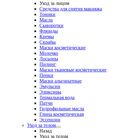
Уход за лицом
Средства для снятия макияжа
Тоники
Масла
Сыворотки
Флюиды
Кремы
Скрабы
Маски косметические
Молочко
Лосьоны
Пилинг
Маски тканевые косметические
Пенки
Маски альгинатные
Эмульсии
Эликсиры
Термальная вода
Патчи
Гидрофильные масла
Глина косметическая
Эссенции
Уход за телом
Назад
Уход за телом