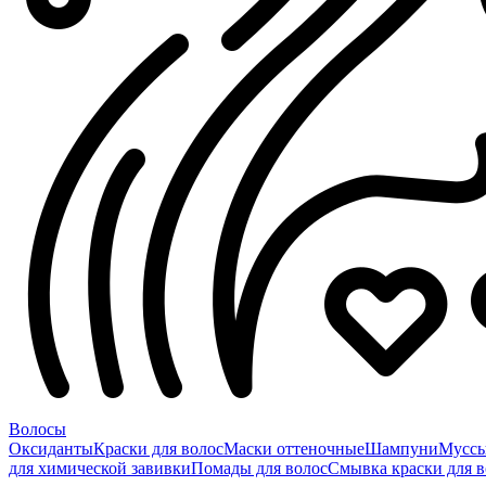
Волосы
Оксиданты
Краски для волос
Маски оттеночные
Шампуни
Мусс
для химической завивки
Помады для волос
Смывка краски для в