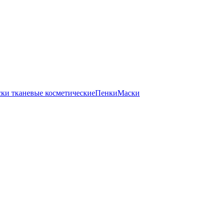
ки тканевые косметические
Пенки
Маски