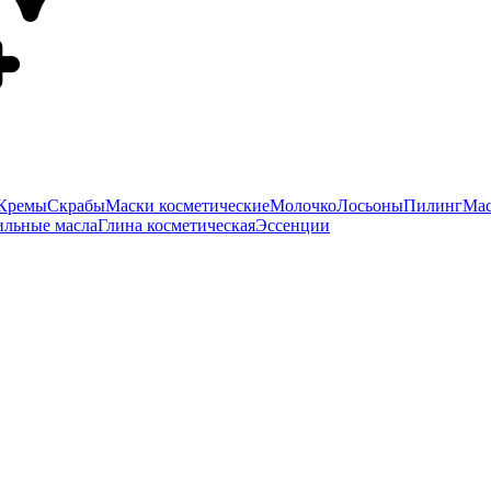
Кремы
Скрабы
Маски косметические
Молочко
Лосьоны
Пилинг
Мас
ильные масла
Глина косметическая
Эссенции