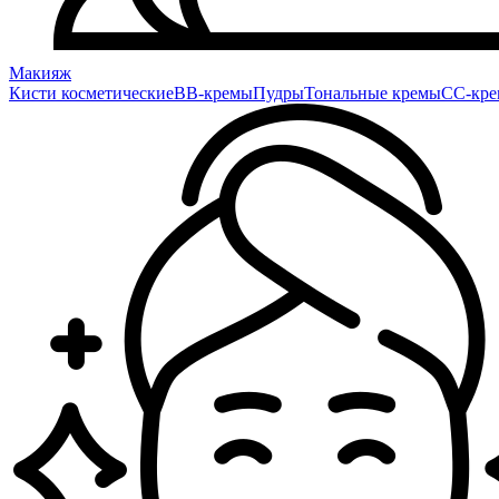
Макияж
Кисти косметические
BB-кремы
Пудры
Тональные кремы
CC-кр