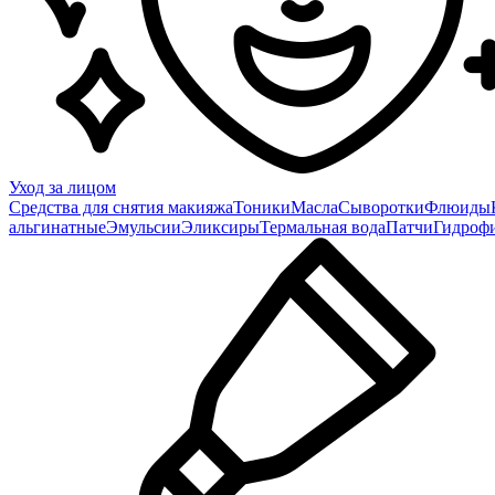
Уход за лицом
Средства для снятия макияжа
Тоники
Масла
Сыворотки
Флюиды
альгинатные
Эмульсии
Эликсиры
Термальная вода
Патчи
Гидроф