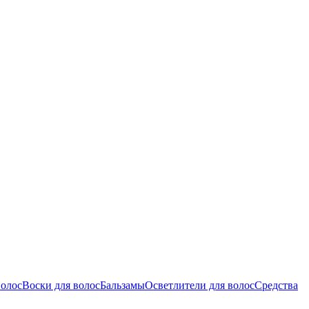
волос
Воски для волос
Бальзамы
Осветлители для волос
Средства