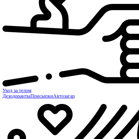
Уход за телом
Дезодоранты
Присыпки
Автозагар