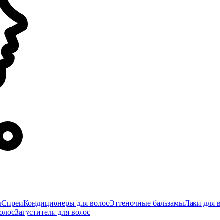
ы
Спреи
Кондиционеры для волос
Оттеночные бальзамы
Лаки для 
олос
Загустители для волос