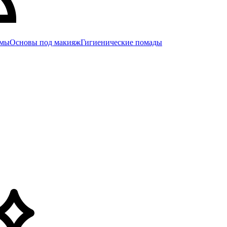
емы
Основы под макияж
Гигиенические помады