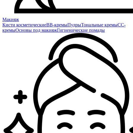
Макияж
Кисти косметические
BB-кремы
Пудры
Тональные кремы
CC-
кремы
Основы под макияж
Гигиенические помады