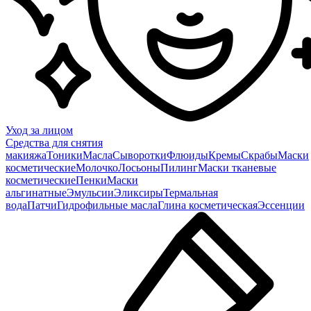
Уход за лицом
Средства для снятия
макияжа
Тоники
Масла
Сыворотки
Флюиды
Кремы
Скрабы
Маски
косметические
Молочко
Лосьоны
Пилинг
Маски тканевые
косметические
Пенки
Маски
альгинатные
Эмульсии
Эликсиры
Термальная
вода
Патчи
Гидрофильные масла
Глина косметическая
Эссенции