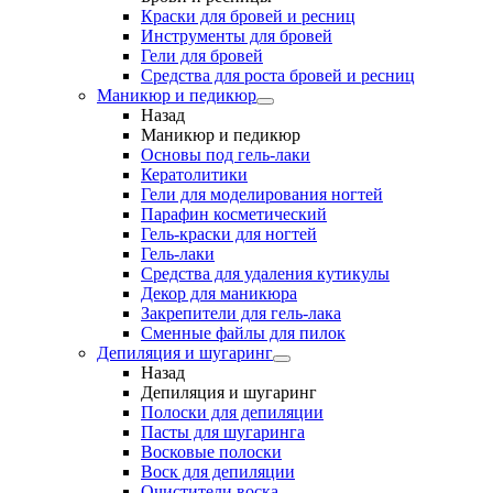
Краски для бровей и ресниц
Инструменты для бровей
Гели для бровей
Средства для роста бровей и ресниц
Маникюр и педикюр
Назад
Маникюр и педикюр
Основы под гель-лаки
Кератолитики
Гели для моделирования ногтей
Парафин косметический
Гель-краски для ногтей
Гель-лаки
Средства для удаления кутикулы
Декор для маникюра
Закрепители для гель-лака
Сменные файлы для пилок
Депиляция и шугаринг
Назад
Депиляция и шугаринг
Полоски для депиляции
Пасты для шугаринга
Восковые полоски
Воск для депиляции
Очистители воска