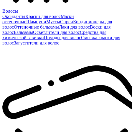
Волосы
Оксиданты
Краски для волос
Маски
оттеночные
Шампуни
Муссы
Спреи
Кондиционеры для
волос
Оттеночные бальзамы
Лаки для волос
Воски для
волос
Бальзамы
Осветлители для волос
Средства для
химической завивки
Помады для волос
Смывка краски для
волос
Загустители для волос