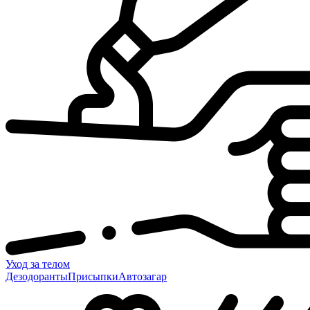
Уход за телом
Дезодоранты
Присыпки
Автозагар