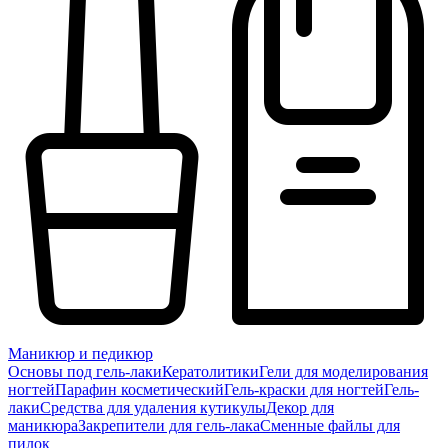
Маникюр и педикюр
Основы под гель-лаки
Кератолитики
Гели для моделирования
ногтей
Парафин косметический
Гель-краски для ногтей
Гель-
лаки
Средства для удаления кутикулы
Декор для
маникюра
Закрепители для гель-лака
Сменные файлы для
пилок