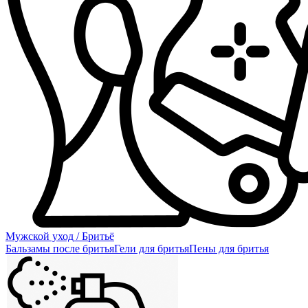
Мужской уход / Бритьё
Бальзамы после бритья
Гели для бритья
Пены для бритья