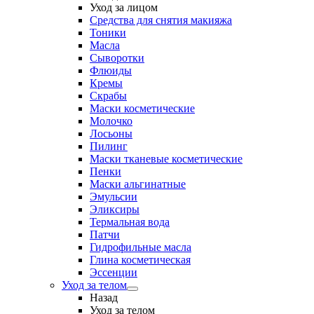
Уход за лицом
Средства для снятия макияжа
Тоники
Масла
Сыворотки
Флюиды
Кремы
Скрабы
Маски косметические
Молочко
Лосьоны
Пилинг
Маски тканевые косметические
Пенки
Маски альгинатные
Эмульсии
Эликсиры
Термальная вода
Патчи
Гидрофильные масла
Глина косметическая
Эссенции
Уход за телом
Назад
Уход за телом