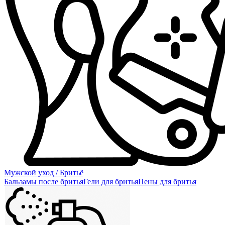
Мужской уход / Бритьё
Бальзамы после бритья
Гели для бритья
Пены для бритья