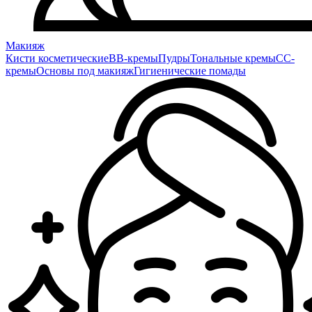
Макияж
Кисти косметические
BB-кремы
Пудры
Тональные кремы
CC-
кремы
Основы под макияж
Гигиенические помады