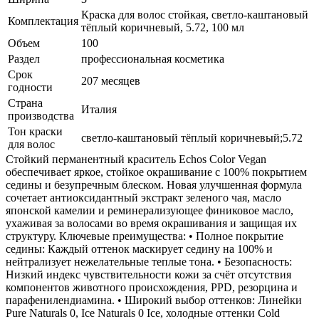
Краска для волос стойкая, светло-каштановый
Комплектация
тёплый коричневый, 5.72, 100 мл
Объем
100
Раздел
профессиональная косметика
Срок
207 месяцев
годности
Страна
Италия
производства
Тон краски
светло-каштановый тёплый коричневый;5.72
для волос
Стойкий перманентный краситель Echos Color Vegan
обеспечивает яркое, стойкое окрашивание с 100% покрытием
седины и безупречным блеском. Новая улучшенная формула
сочетает антиоксидантный экстракт зеленого чая, масло
японской камелии и реминерализующее финиковое масло,
ухаживая за волосами во время окрашивания и защищая их
структуру. Ключевые преимущества: • Полное покрытие
седины: Каждый оттенок маскирует седину на 100% и
нейтрализует нежелательные теплые тона. • Безопасность:
Низкий индекс чувствительности кожи за счёт отсутствия
компонентов животного происхождения, PPD, резорцина и
парафенилендиамина. • Широкий выбор оттенков: Линейки
Pure Naturals 0, Ice Naturals 0 Ice, холодные оттенки Cold