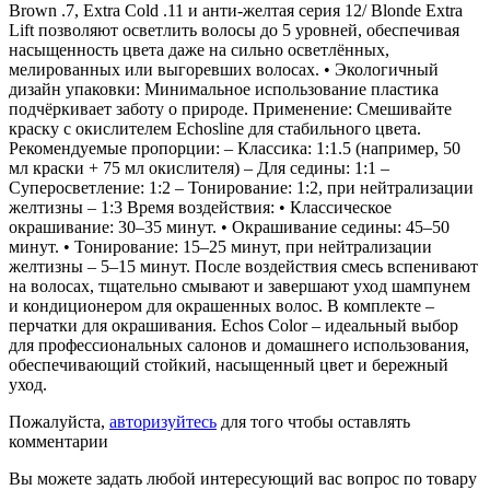
Brown .7, Extra Cold .11 и анти-желтая серия 12/ Blonde Extra
Lift позволяют осветлить волосы до 5 уровней, обеспечивая
насыщенность цвета даже на сильно осветлённых,
мелированных или выгоревших волосах. • Экологичный
дизайн упаковки: Минимальное использование пластика
подчёркивает заботу о природе. Применение: Смешивайте
краску с окислителем Echosline для стабильного цвета.
Рекомендуемые пропорции: – Классика: 1:1.5 (например, 50
мл краски + 75 мл окислителя) – Для седины: 1:1 –
Суперосветление: 1:2 – Тонирование: 1:2, при нейтрализации
желтизны – 1:3 Время воздействия: • Классическое
окрашивание: 30–35 минут. • Окрашивание седины: 45–50
минут. • Тонирование: 15–25 минут, при нейтрализации
желтизны – 5–15 минут. После воздействия смесь вспенивают
на волосах, тщательно смывают и завершают уход шампунем
и кондиционером для окрашенных волос. В комплекте –
перчатки для окрашивания. Echos Color – идеальный выбор
для профессиональных салонов и домашнего использования,
обеспечивающий стойкий, насыщенный цвет и бережный
уход.
Пожалуйста,
авторизуйтесь
для того чтобы оставлять
комментарии
Вы можете задать любой интересующий вас вопрос по товару