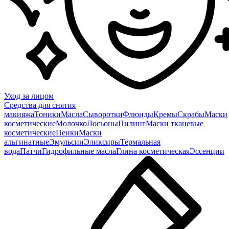
Уход за лицом
Средства для снятия
макияжа
Тоники
Масла
Сыворотки
Флюиды
Кремы
Скрабы
Маски
косметические
Молочко
Лосьоны
Пилинг
Маски тканевые
косметические
Пенки
Маски
альгинатные
Эмульсии
Эликсиры
Термальная
вода
Патчи
Гидрофильные масла
Глина косметическая
Эссенции