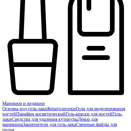
Маникюр и педикюр
Основы под гель-лаки
Кератолитики
Гели для моделирования
ногтей
Парафин косметический
Гель-краски для ногтей
Гель-
лаки
Средства для удаления кутикулы
Декор для
маникюра
Закрепители для гель-лака
Сменные файлы для
пилок