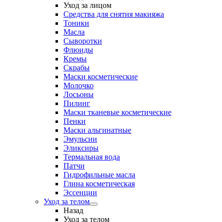
Уход за лицом
Средства для снятия макияжа
Тоники
Масла
Сыворотки
Флюиды
Кремы
Скрабы
Маски косметические
Молочко
Лосьоны
Пилинг
Маски тканевые косметические
Пенки
Маски альгинатные
Эмульсии
Эликсиры
Термальная вода
Патчи
Гидрофильные масла
Глина косметическая
Эссенции
Уход за телом
Назад
Уход за телом