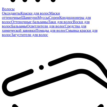
Волосы
Оксиданты
Краски для волос
Маски
оттеночные
Шампуни
Муссы
Спреи
Кондиционеры для
волос
Оттеночные бальзамы
Лаки для волос
Воски для
волос
Бальзамы
Осветлители для волос
Средства для
химической завивки
Помады для волос
Смывка краски для
волос
Загустители для волос