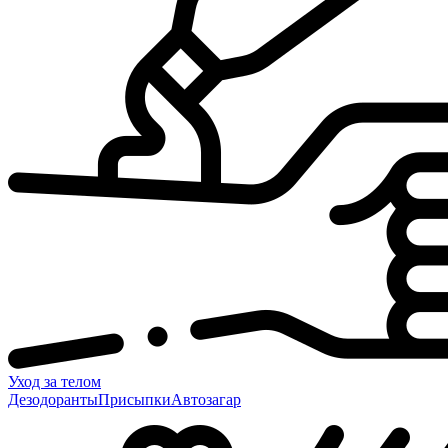
Уход за телом
Дезодоранты
Присыпки
Автозагар