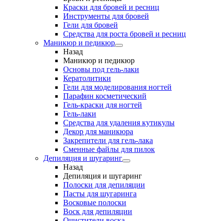
Краски для бровей и ресниц
Инструменты для бровей
Гели для бровей
Средства для роста бровей и ресниц
Маникюр и педикюр
Назад
Маникюр и педикюр
Основы под гель-лаки
Кератолитики
Гели для моделирования ногтей
Парафин косметический
Гель-краски для ногтей
Гель-лаки
Средства для удаления кутикулы
Декор для маникюра
Закрепители для гель-лака
Сменные файлы для пилок
Депиляция и шугаринг
Назад
Депиляция и шугаринг
Полоски для депиляции
Пасты для шугаринга
Восковые полоски
Воск для депиляции
Очистители воска