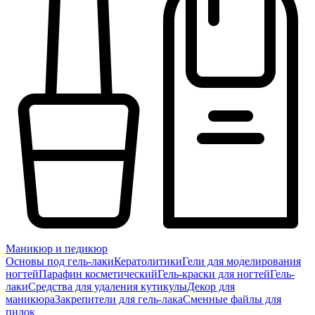
Маникюр и педикюр
Основы под гель-лаки
Кератолитики
Гели для моделирования
ногтей
Парафин косметический
Гель-краски для ногтей
Гель-
лаки
Средства для удаления кутикулы
Декор для
маникюра
Закрепители для гель-лака
Сменные файлы для
пилок