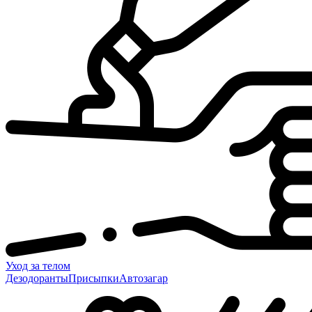
Уход за телом
Дезодоранты
Присыпки
Автозагар