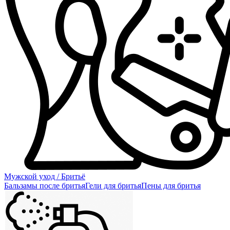
Мужской уход / Бритьё
Бальзамы после бритья
Гели для бритья
Пены для бритья