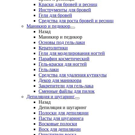
Краски для бровей и ресниц
Инструменты для бровей
Гели для бровей
Средства для роста бровей и ресниц
Маникюр и педикюр
Назад
Маникюр и педикюр
Основы под гель-лаки
Кератолитики
Гели для моделирования ногтей
Парафин косметический
Гель-краски для ногтей
Гель-лаки
Средства для удаления кутикулы
Декор для маникюра
Закрепители для гель-лака
Сменные файлы для пилок
Депиляция и шугаринг
Назад
Депиляция и шугаринг
Полоски для депиляции
Пасты для шугаринга
Восковые полоски
Воск для депиляции
Очистители воска