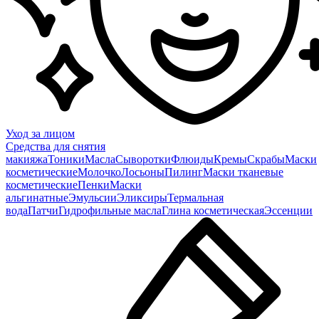
Уход за лицом
Средства для снятия
макияжа
Тоники
Масла
Сыворотки
Флюиды
Кремы
Скрабы
Маски
косметические
Молочко
Лосьоны
Пилинг
Маски тканевые
косметические
Пенки
Маски
альгинатные
Эмульсии
Эликсиры
Термальная
вода
Патчи
Гидрофильные масла
Глина косметическая
Эссенции