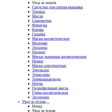
Уход за лицом
Средства для снятия макияжа
Тоники
Масла
Сыворотки
Флюиды
Кремы
Скрабы
Маски косметические
Молочко
Лосьоны
Пилинг
Маски тканевые косметические
Пенки
Маски альгинатные
Эмульсии
Эликсиры
Термальная вода
Патчи
Гидрофильные масла
Глина косметическая
Эссенции
Уход за телом
Назад
Уход за телом