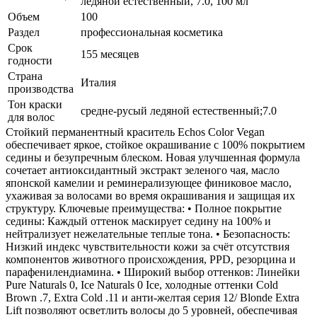
ледяной естественный, 7.0, 100 мл
Объем
100
Раздел
профессиональная косметика
Срок
155 месяцев
годности
Страна
Италия
производства
Тон краски
средне-русый ледяной естественный;7.0
для волос
Стойкий перманентный краситель Echos Color Vegan
обеспечивает яркое, стойкое окрашивание с 100% покрытием
седины и безупречным блеском. Новая улучшенная формула
сочетает антиоксидантный экстракт зеленого чая, масло
японской камелии и реминерализующее финиковое масло,
ухаживая за волосами во время окрашивания и защищая их
структуру. Ключевые преимущества: • Полное покрытие
седины: Каждый оттенок маскирует седину на 100% и
нейтрализует нежелательные теплые тона. • Безопасность:
Низкий индекс чувствительности кожи за счёт отсутствия
компонентов животного происхождения, PPD, резорцина и
парафенилендиамина. • Широкий выбор оттенков: Линейки
Pure Naturals 0, Ice Naturals 0 Ice, холодные оттенки Cold
Brown .7, Extra Cold .11 и анти-желтая серия 12/ Blonde Extra
Lift позволяют осветлить волосы до 5 уровней, обеспечивая