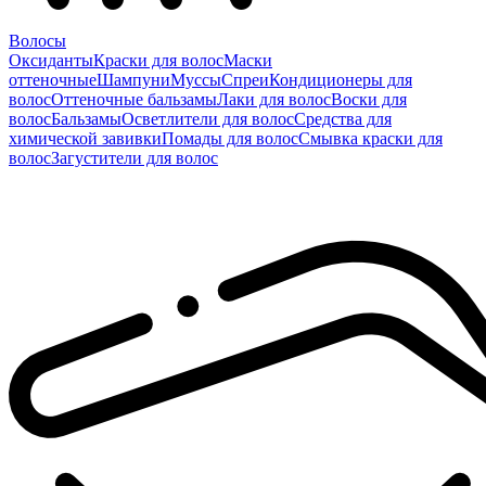
Волосы
Оксиданты
Краски для волос
Маски
оттеночные
Шампуни
Муссы
Спреи
Кондиционеры для
волос
Оттеночные бальзамы
Лаки для волос
Воски для
волос
Бальзамы
Осветлители для волос
Средства для
химической завивки
Помады для волос
Смывка краски для
волос
Загустители для волос