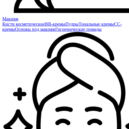
Макияж
Кисти косметические
BB-кремы
Пудры
Тональные кремы
CC-
кремы
Основы под макияж
Гигиенические помады