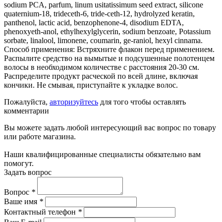
sodium PCA, parfum, linum usitatissimum seed extract, silicone
quaternium-18, trideceth-6, tride-ceth-12, hydrolyzed keratin,
panthenol, lactic acid, benzophenone-4, disodium EDTA,
phenoxyeth-anol, ethylhexylglycerin, sodium benzoate, Potassium
sorbate, linalool, limonene, coumarin, ge-raniol, hexyl cinnama.
Способ применения: Встряхните флакон перед применением.
Распылите средство на вымытые и подсушенные полотенцем
волосы в необходимом количестве с расстояния 20-30 см.
Распределите продукт расческой по всей длине, включая
кончики. Не смывая, приступайте к укладке волос.
Пожалуйста,
авторизуйтесь
для того чтобы оставлять
комментарии
Вы можете задать любой интересующий вас вопрос по товару
или работе магазина.
Наши квалифицированные специалисты обязательно вам
помогут.
Задать вопрос
Вопрос
*
Ваше имя
*
Контактный телефон
*