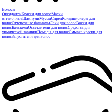
Волосы
Оксиданты
Краски для волос
Маски
оттеночные
Шампуни
Муссы
Спреи
Кондиционеры для
волос
Оттеночные бальзамы
Лаки для волос
Воски для
волос
Бальзамы
Осветлители для волос
Средства для
химической завивки
Помады для волос
Смывка краски для
волос
Загустители для волос