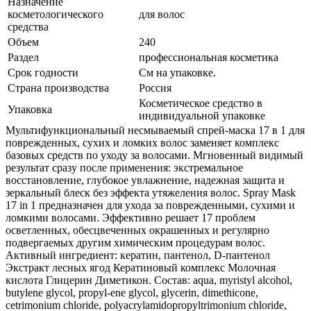
Назначение
косметологического
для волос
средства
Объем
240
Раздел
профессиональная косметика
Срок годности
См на упаковке.
Страна производства
Россия
Косметическое средство в
Упаковка
индивидуальной упаковке
Мультифункциональный несмываемый спрей-маска 17 в 1 для
поврежденных, сухих и ломких волос заменяет комплекс
базовых средств по уходу за волосами. Мгновенный видимый
результат сразу после применения: экстремальное
восстановление, глубокое увлажнение, надежная защита и
зеркальный блеск без эффекта утяжеления волос. Spray Mask
17 in 1 предназначен для ухода за поврежденными, сухими и
ломкими волосами. Эффективно решает 17 проблем
осветленных, обесцвеченных окрашенных и регулярно
подвергаемых другим химическим процедурам волос.
Активный ингредиент: кератин, пантенол, D-пантенол
Экстракт лесных ягод Кератиновый комплекс Молочная
кислота Глицерин Диметикон. Состав: aqua, myristyl alcohol,
butylene glycol, propyl-ene glycol, glycerin, dimethicone,
cetrimonium chloride, polyacrylamidopropyltrimonium chloride,