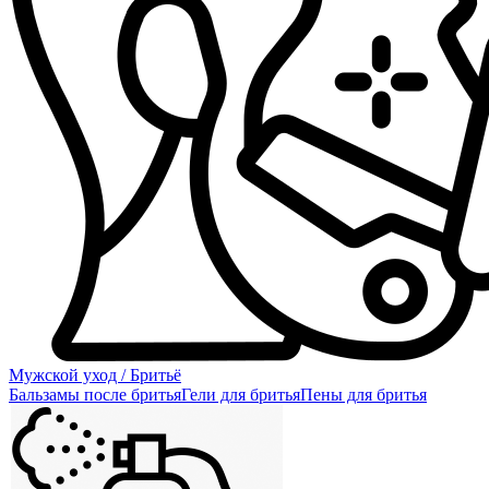
Мужской уход / Бритьё
Бальзамы после бритья
Гели для бритья
Пены для бритья