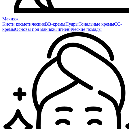
Макияж
Кисти косметические
BB-кремы
Пудры
Тональные кремы
CC-
кремы
Основы под макияж
Гигиенические помады