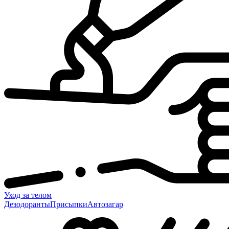
Уход за телом
Дезодоранты
Присыпки
Автозагар