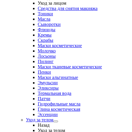
Уход за лицом
Средства для снятия макияжа
Тоники
Масла
Сыворотки
Флюиды
Кремы
Скрабы
Маски косметические
Молочко
Лосьоны
Пилинг
Маски тканевые косметические
Пенки
Маски альгинатные
Эмульсии
Эликсиры
Термальная вода
Патчи
Гидрофильные масла
Глина косметическая
Эссенции
Уход за телом
Назад
Уход за телом