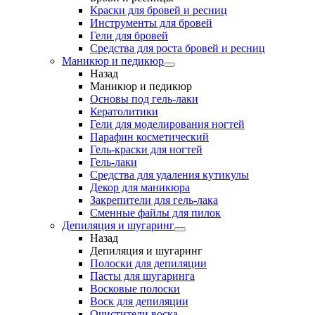
Краски для бровей и ресниц
Инструменты для бровей
Гели для бровей
Средства для роста бровей и ресниц
Маникюр и педикюр
Назад
Маникюр и педикюр
Основы под гель-лаки
Кератолитики
Гели для моделирования ногтей
Парафин косметический
Гель-краски для ногтей
Гель-лаки
Средства для удаления кутикулы
Декор для маникюра
Закрепители для гель-лака
Сменные файлы для пилок
Депиляция и шугаринг
Назад
Депиляция и шугаринг
Полоски для депиляции
Пасты для шугаринга
Восковые полоски
Воск для депиляции
Очистители воска