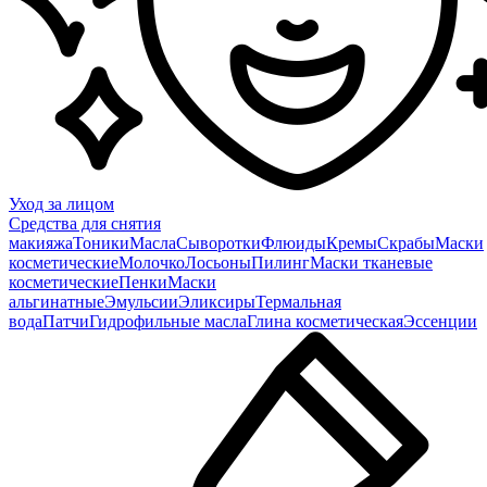
Уход за лицом
Средства для снятия
макияжа
Тоники
Масла
Сыворотки
Флюиды
Кремы
Скрабы
Маски
косметические
Молочко
Лосьоны
Пилинг
Маски тканевые
косметические
Пенки
Маски
альгинатные
Эмульсии
Эликсиры
Термальная
вода
Патчи
Гидрофильные масла
Глина косметическая
Эссенции