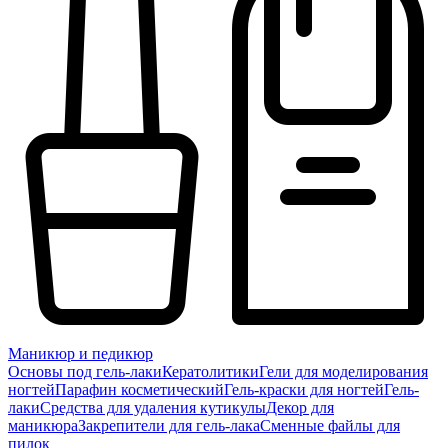
Маникюр и педикюр
Основы под гель-лаки
Кератолитики
Гели для моделирования
ногтей
Парафин косметический
Гель-краски для ногтей
Гель-
лаки
Средства для удаления кутикулы
Декор для
маникюра
Закрепители для гель-лака
Сменные файлы для
пилок