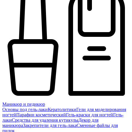
Маникюр и педикюр
Основы под гель-лаки
Кератолитики
Гели для моделирования
ногтей
Парафин косметический
Гель-краски для ногтей
Гель-
лаки
Средства для удаления кутикулы
Декор для
маникюра
Закрепители для гель-лака
Сменные файлы для
пилок