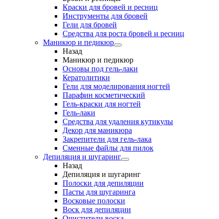
Краски для бровей и ресниц
Инструменты для бровей
Гели для бровей
Средства для роста бровей и ресниц
Маникюр и педикюр
Назад
Маникюр и педикюр
Основы под гель-лаки
Кератолитики
Гели для моделирования ногтей
Парафин косметический
Гель-краски для ногтей
Гель-лаки
Средства для удаления кутикулы
Декор для маникюра
Закрепители для гель-лака
Сменные файлы для пилок
Депиляция и шугаринг
Назад
Депиляция и шугаринг
Полоски для депиляции
Пасты для шугаринга
Восковые полоски
Воск для депиляции
Очистители воска