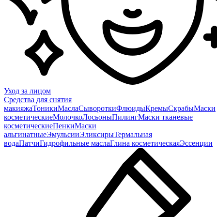
Уход за лицом
Средства для снятия
макияжа
Тоники
Масла
Сыворотки
Флюиды
Кремы
Скрабы
Маски
косметические
Молочко
Лосьоны
Пилинг
Маски тканевые
косметические
Пенки
Маски
альгинатные
Эмульсии
Эликсиры
Термальная
вода
Патчи
Гидрофильные масла
Глина косметическая
Эссенции