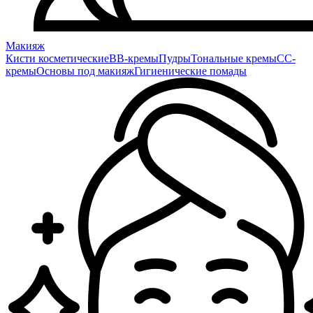
Макияж
Кисти косметические
BB-кремы
Пудры
Тональные кремы
CC-
кремы
Основы под макияж
Гигиенические помады