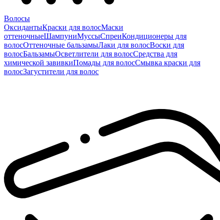
Волосы
Оксиданты
Краски для волос
Маски
оттеночные
Шампуни
Муссы
Спреи
Кондиционеры для
волос
Оттеночные бальзамы
Лаки для волос
Воски для
волос
Бальзамы
Осветлители для волос
Средства для
химической завивки
Помады для волос
Смывка краски для
волос
Загустители для волос