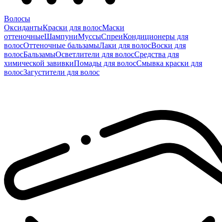
Волосы
Оксиданты
Краски для волос
Маски
оттеночные
Шампуни
Муссы
Спреи
Кондиционеры для
волос
Оттеночные бальзамы
Лаки для волос
Воски для
волос
Бальзамы
Осветлители для волос
Средства для
химической завивки
Помады для волос
Смывка краски для
волос
Загустители для волос