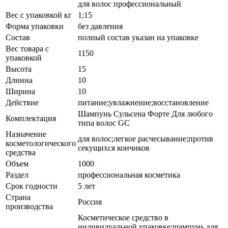
для волос профессиональный
Вес с упаковкой кг
1;15
Форма упаковки
без давления
Состав
полный состав указан на упаковке
Вес товара с
1150
упаковкой
Высота
15
Длинна
10
Ширина
10
Действие
питание;увлажнение;восстановление
Шампунь Сульсена Форте Для любого
Комплектация
типа волос GC
Назначение
для волос;легкое расчесывание;против
косметологического
секущихся кончиков
средства
Объем
1000
Раздел
профессиональная косметика
Срок годности
5 лет
Страна
Россия
производства
Косметическое средство в
индивидуальной упаковке;шампунь для