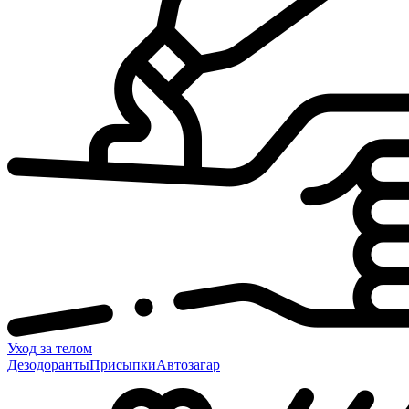
Уход за телом
Дезодоранты
Присыпки
Автозагар