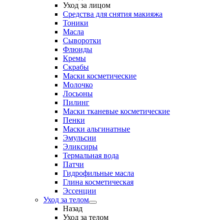
Уход за лицом
Средства для снятия макияжа
Тоники
Масла
Сыворотки
Флюиды
Кремы
Скрабы
Маски косметические
Молочко
Лосьоны
Пилинг
Маски тканевые косметические
Пенки
Маски альгинатные
Эмульсии
Эликсиры
Термальная вода
Патчи
Гидрофильные масла
Глина косметическая
Эссенции
Уход за телом
Назад
Уход за телом