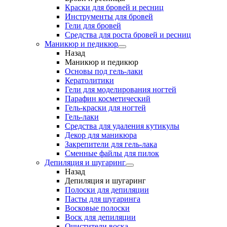
Краски для бровей и ресниц
Инструменты для бровей
Гели для бровей
Средства для роста бровей и ресниц
Маникюр и педикюр
Назад
Маникюр и педикюр
Основы под гель-лаки
Кератолитики
Гели для моделирования ногтей
Парафин косметический
Гель-краски для ногтей
Гель-лаки
Средства для удаления кутикулы
Декор для маникюра
Закрепители для гель-лака
Сменные файлы для пилок
Депиляция и шугаринг
Назад
Депиляция и шугаринг
Полоски для депиляции
Пасты для шугаринга
Восковые полоски
Воск для депиляции
Очистители воска