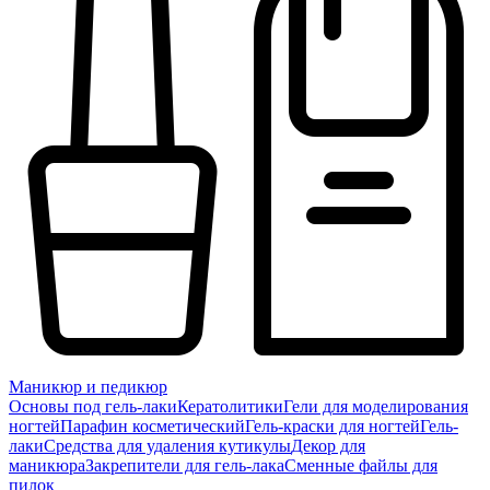
Маникюр и педикюр
Основы под гель-лаки
Кератолитики
Гели для моделирования
ногтей
Парафин косметический
Гель-краски для ногтей
Гель-
лаки
Средства для удаления кутикулы
Декор для
маникюра
Закрепители для гель-лака
Сменные файлы для
пилок