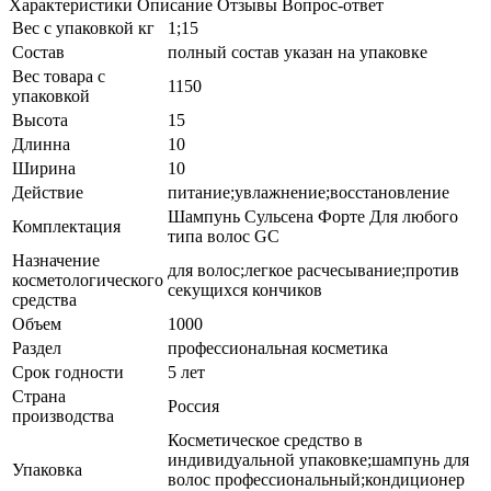
Характеристики
Описание
Отзывы
Вопрос-ответ
Вес с упаковкой кг
1;15
Состав
полный состав указан на упаковке
Вес товара с
1150
упаковкой
Высота
15
Длинна
10
Ширина
10
Действие
питание;увлажнение;восстановление
Шампунь Сульсена Форте Для любого
Комплектация
типа волос GC
Назначение
для волос;легкое расчесывание;против
косметологического
секущихся кончиков
средства
Объем
1000
Раздел
профессиональная косметика
Срок годности
5 лет
Страна
Россия
производства
Косметическое средство в
индивидуальной упаковке;шампунь для
Упаковка
волос профессиональный;кондиционер