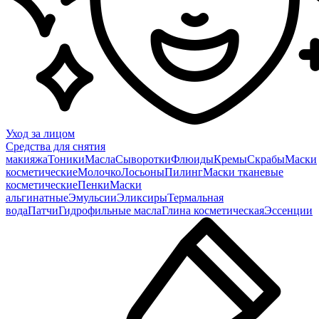
Уход за лицом
Средства для снятия
макияжа
Тоники
Масла
Сыворотки
Флюиды
Кремы
Скрабы
Маски
косметические
Молочко
Лосьоны
Пилинг
Маски тканевые
косметические
Пенки
Маски
альгинатные
Эмульсии
Эликсиры
Термальная
вода
Патчи
Гидрофильные масла
Глина косметическая
Эссенции