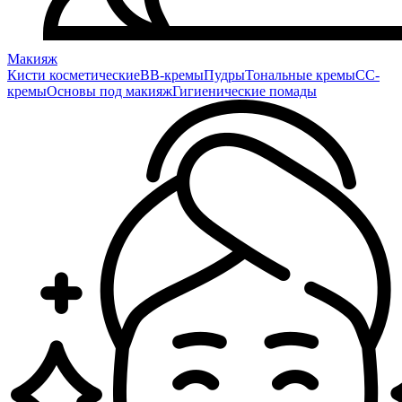
Макияж
Кисти косметические
BB-кремы
Пудры
Тональные кремы
CC-
кремы
Основы под макияж
Гигиенические помады