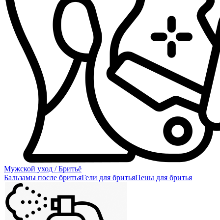
Мужской уход / Бритьё
Бальзамы после бритья
Гели для бритья
Пены для бритья