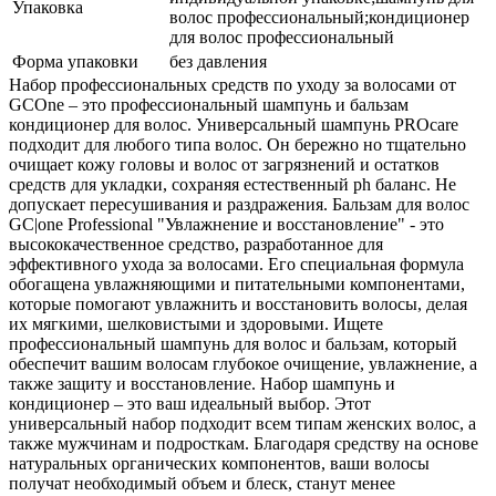
Упаковка
волос профессиональный;кондиционер
для волос профессиональный
Форма упаковки
без давления
Набор профессиональных средств по уходу за волосами от
GCOne – это профессиональный шампунь и бальзам
кондиционер для волос. Универсальный шампунь PROcare
подходит для любого типа волос. Он бережно но тщательно
очищает кожу головы и волос от загрязнений и остатков
средств для укладки, сохраняя естественный ph баланс. Не
допускает пересушивания и раздражения. Бальзам для волос
GC|one Professional "Увлажнение и восстановление" - это
высококачественное средство, разработанное для
эффективного ухода за волосами. Его специальная формула
обогащена увлажняющими и питательными компонентами,
которые помогают увлажнить и восстановить волосы, делая
их мягкими, шелковистыми и здоровыми. Ищете
профессиональный шампунь для волос и бальзам, который
обеспечит вашим волосам глубокое очищение, увлажнение, а
также защиту и восстановление. Набор шампунь и
кондиционер – это ваш идеальный выбор. Этот
универсальный набор подходит всем типам женских волос, а
также мужчинам и подросткам. Благодаря средству на основе
натуральных органических компонентов, ваши волосы
получат необходимый объем и блеск, станут менее