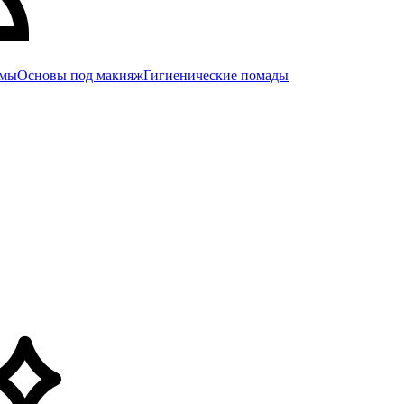
емы
Основы под макияж
Гигиенические помады