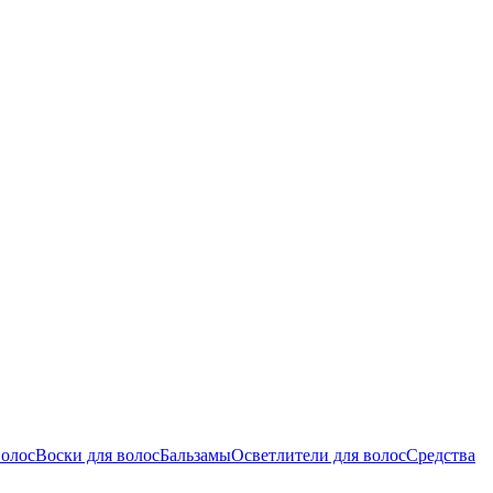
волос
Воски для волос
Бальзамы
Осветлители для волос
Средства