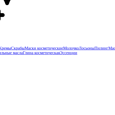
Кремы
Скрабы
Маски косметические
Молочко
Лосьоны
Пилинг
Мас
ильные масла
Глина косметическая
Эссенции