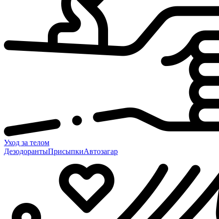
Уход за телом
Дезодоранты
Присыпки
Автозагар