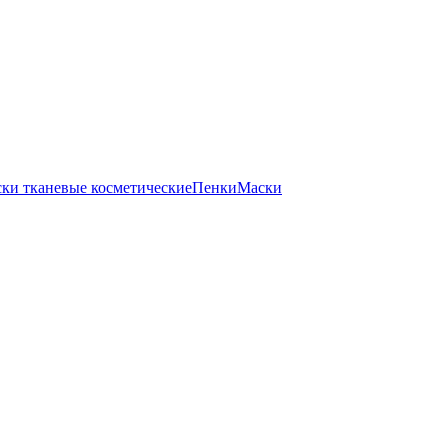
ки тканевые косметические
Пенки
Маски