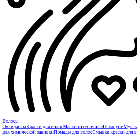
Волосы
Оксиданты
Краски для волос
Маски оттеночные
Шампуни
Мусс
для химической завивки
Помады для волос
Смывка краски для в