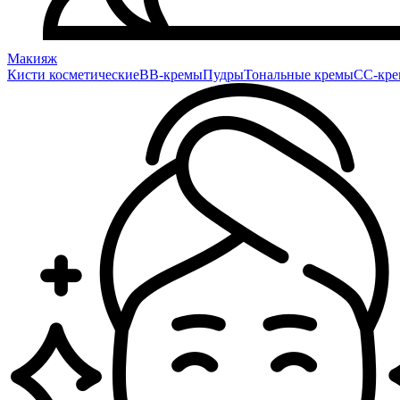
Макияж
Кисти косметические
BB-кремы
Пудры
Тональные кремы
CC-кр