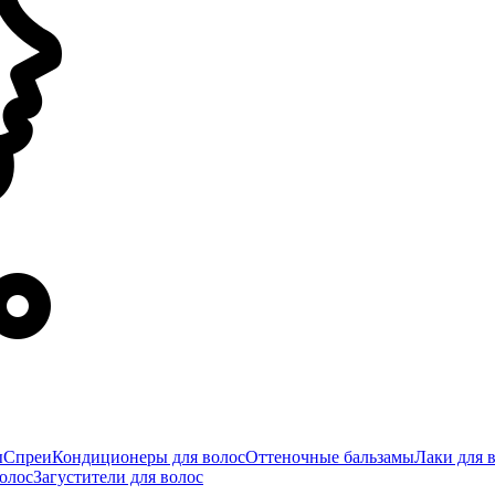
ы
Спреи
Кондиционеры для волос
Оттеночные бальзамы
Лаки для 
олос
Загустители для волос