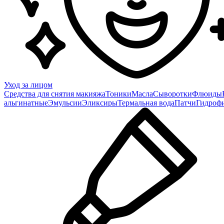
Уход за лицом
Средства для снятия макияжа
Тоники
Масла
Сыворотки
Флюиды
альгинатные
Эмульсии
Эликсиры
Термальная вода
Патчи
Гидроф