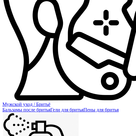
Мужской уход / Бритьё
Бальзамы после бритья
Гели для бритья
Пены для бритья