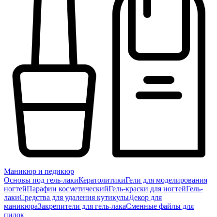
Маникюр и педикюр
Основы под гель-лаки
Кератолитики
Гели для моделирования
ногтей
Парафин косметический
Гель-краски для ногтей
Гель-
лаки
Средства для удаления кутикулы
Декор для
маникюра
Закрепители для гель-лака
Сменные файлы для
пилок