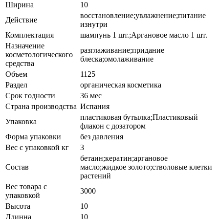
Ширина
10
восстановление;увлажнение;питание
Действие
изнутри
Комплектация
шампунь 1 шт.;Аргановое масло 1 шт.
Назначение
разглаживание;придание
косметологического
блеска;омолаживание
средства
Объем
1125
Раздел
органическая косметика
Срок годности
36 мес
Страна производства
Испания
пластиковая бутылка;Пластиковый
Упаковка
флакон с дозатором
Форма упаковки
без давления
Вес с упаковкой кг
3
бетаин;кератин;аргановое
Состав
масло;жидкое золото;стволовые клетки
растений
Вес товара с
3000
упаковкой
Высота
10
Длинна
10