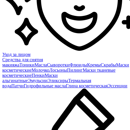
Уход за лицом
Средства для снятия
макияжа
Тоники
Масла
Сыворотки
Флюиды
Кремы
Скрабы
Маски
косметические
Молочко
Лосьоны
Пилинг
Маски тканевые
косметические
Пенки
Маски
альгинатные
Эмульсии
Эликсиры
Термальная
вода
Патчи
Гидрофильные масла
Глина косметическая
Эссенции