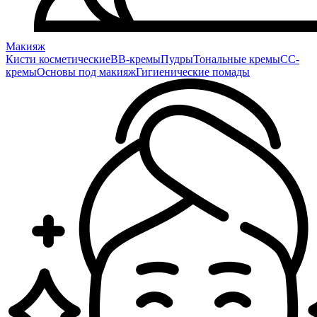
Макияж
Кисти косметические
BB-кремы
Пудры
Тональные кремы
CC-
кремы
Основы под макияж
Гигиенические помады