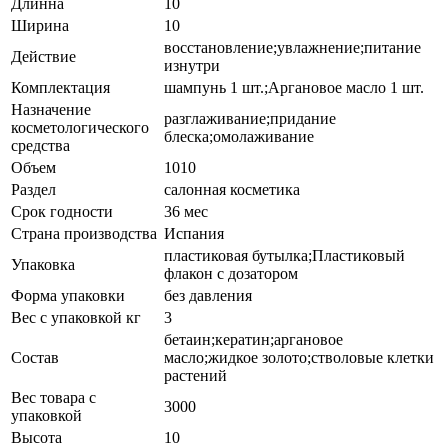
Длинна
10
Ширина
10
восстановление;увлажнение;питание
Действие
изнутри
Комплектация
шампунь 1 шт.;Аргановое масло 1 шт.
Назначение
разглаживание;придание
косметологического
блеска;омолаживание
средства
Объем
1010
Раздел
салонная косметика
Срок годности
36 мес
Страна производства
Испания
пластиковая бутылка;Пластиковый
Упаковка
флакон с дозатором
Форма упаковки
без давления
Вес с упаковкой кг
3
бетаин;кератин;аргановое
Состав
масло;жидкое золото;стволовые клетки
растений
Вес товара с
3000
упаковкой
Высота
10