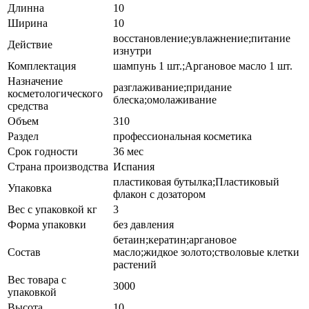
Длинна
10
Ширина
10
восстановление;увлажнение;питание
Действие
изнутри
Комплектация
шампунь 1 шт.;Аргановое масло 1 шт.
Назначение
разглаживание;придание
косметологического
блеска;омолаживание
средства
Объем
310
Раздел
профессиональная косметика
Срок годности
36 мес
Страна производства
Испания
пластиковая бутылка;Пластиковый
Упаковка
флакон с дозатором
Вес с упаковкой кг
3
Форма упаковки
без давления
бетаин;кератин;аргановое
Состав
масло;жидкое золото;стволовые клетки
растений
Вес товара с
3000
упаковкой
Высота
10