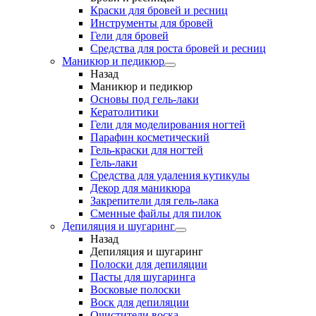
Краски для бровей и ресниц
Инструменты для бровей
Гели для бровей
Средства для роста бровей и ресниц
Маникюр и педикюр
Назад
Маникюр и педикюр
Основы под гель-лаки
Кератолитики
Гели для моделирования ногтей
Парафин косметический
Гель-краски для ногтей
Гель-лаки
Средства для удаления кутикулы
Декор для маникюра
Закрепители для гель-лака
Сменные файлы для пилок
Депиляция и шугаринг
Назад
Депиляция и шугаринг
Полоски для депиляции
Пасты для шугаринга
Восковые полоски
Воск для депиляции
Очистители воска