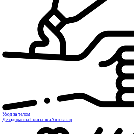
Уход за телом
Дезодоранты
Присыпки
Автозагар