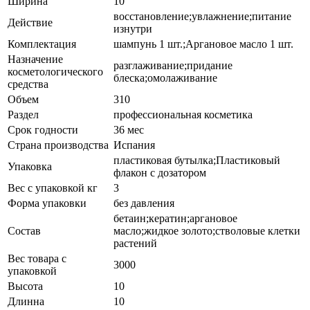
Ширина
10
восстановление;увлажнение;питание
Действие
изнутри
Комплектация
шампунь 1 шт.;Аргановое масло 1 шт.
Назначение
разглаживание;придание
косметологического
блеска;омолаживание
средства
Объем
310
Раздел
профессиональная косметика
Срок годности
36 мес
Страна производства
Испания
пластиковая бутылка;Пластиковый
Упаковка
флакон с дозатором
Вес с упаковкой кг
3
Форма упаковки
без давления
бетаин;кератин;аргановое
Состав
масло;жидкое золото;стволовые клетки
растений
Вес товара с
3000
упаковкой
Высота
10
Длинна
10