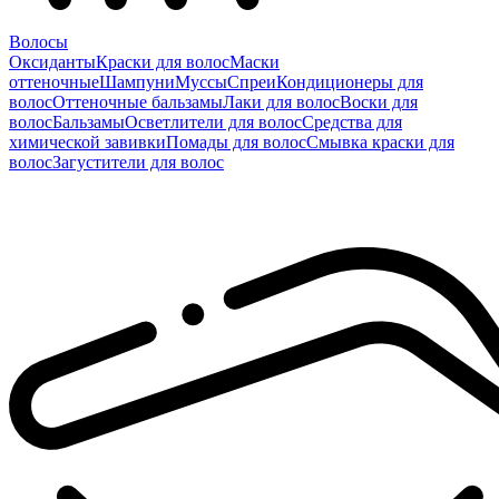
Волосы
Оксиданты
Краски для волос
Маски
оттеночные
Шампуни
Муссы
Спреи
Кондиционеры для
волос
Оттеночные бальзамы
Лаки для волос
Воски для
волос
Бальзамы
Осветлители для волос
Средства для
химической завивки
Помады для волос
Смывка краски для
волос
Загустители для волос