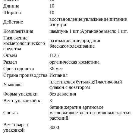
Длинна
10
Ширина
10
восстановление;увлажнение;питание
Действие
изнутри
Комплектация
шампунь 1 шт.;Аргановое масло 1 шт.
Назначение
разглаживание;придание
косметологического
блеска;омолаживание
средства
Объем
1125
Раздел
органическая косметика
Срок годности
36 мес
Страна производства
Испания
пластиковая бутылка;Пластиковый
Упаковка
флакон с дозатором
Форма упаковки
без давления
Вес с упаковкой кг
3
бетаин;кератин;аргановое
Состав
масло;жидкое золото;стволовые клетки
растений
Вес товара с
3000
упаковкой