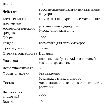
Ширина
10
восстановление;увлажнение;питание
Действие
изнутри
Комплектация
шампунь 1 шт.;Аргановое масло 1 шт.
Назначение
разглаживание;придание
косметологического
блеска;омолаживание
средства
Объем
1030
Раздел
косметика для парикмахеров
Срок годности
36 мес
Страна производства
Испания
пластиковая бутылка;Пластиковый
Упаковка
флакон с дозатором
Вес с упаковкой кг
3
Форма упаковки
без давления
бетаин;кератин;аргановое
Состав
масло;жидкое золото;стволовые клетки
растений
Вес товара с
3000
упаковкой
Высота
10