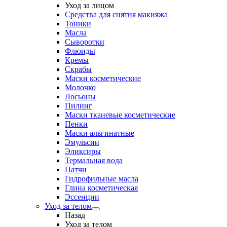
Уход за лицом
Средства для снятия макияжа
Тоники
Масла
Сыворотки
Флюиды
Кремы
Скрабы
Маски косметические
Молочко
Лосьоны
Пилинг
Маски тканевые косметические
Пенки
Маски альгинатные
Эмульсии
Эликсиры
Термальная вода
Патчи
Гидрофильные масла
Глина косметическая
Эссенции
Уход за телом
Назад
Уход за телом