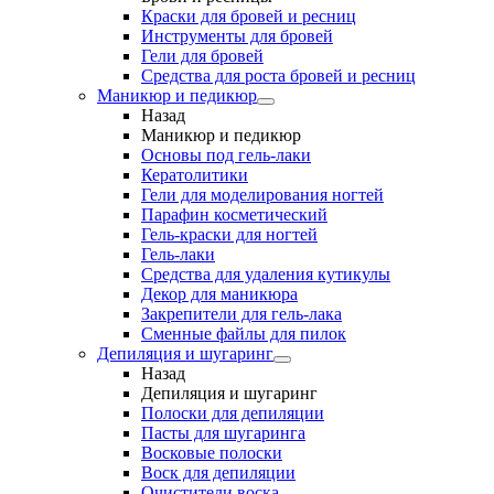
Краски для бровей и ресниц
Инструменты для бровей
Гели для бровей
Средства для роста бровей и ресниц
Маникюр и педикюр
Назад
Маникюр и педикюр
Основы под гель-лаки
Кератолитики
Гели для моделирования ногтей
Парафин косметический
Гель-краски для ногтей
Гель-лаки
Средства для удаления кутикулы
Декор для маникюра
Закрепители для гель-лака
Сменные файлы для пилок
Депиляция и шугаринг
Назад
Депиляция и шугаринг
Полоски для депиляции
Пасты для шугаринга
Восковые полоски
Воск для депиляции
Очистители воска