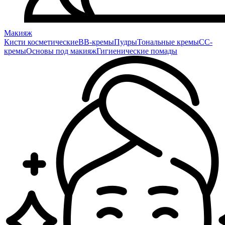
Макияж
Кисти косметические
BB-кремы
Пудры
Тональные кремы
CC-
кремы
Основы под макияж
Гигиенические помады