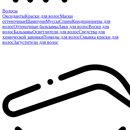
Волосы
Оксиданты
Краски для волос
Маски
оттеночные
Шампуни
Муссы
Спреи
Кондиционеры для
волос
Оттеночные бальзамы
Лаки для волос
Воски для
волос
Бальзамы
Осветлители для волос
Средства для
химической завивки
Помады для волос
Смывка краски для
волос
Загустители для волос