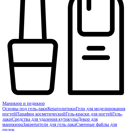
Маникюр и педикюр
Основы под гель-лаки
Кератолитики
Гели для моделирования
ногтей
Парафин косметический
Гель-краски для ногтей
Гель-
лаки
Средства для удаления кутикулы
Декор для
маникюра
Закрепители для гель-лака
Сменные файлы для
пилок