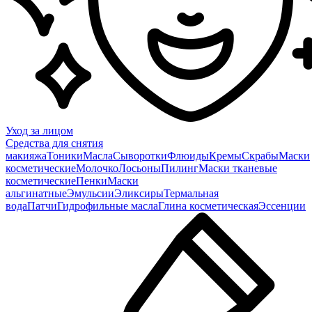
Уход за лицом
Средства для снятия
макияжа
Тоники
Масла
Сыворотки
Флюиды
Кремы
Скрабы
Маски
косметические
Молочко
Лосьоны
Пилинг
Маски тканевые
косметические
Пенки
Маски
альгинатные
Эмульсии
Эликсиры
Термальная
вода
Патчи
Гидрофильные масла
Глина косметическая
Эссенции