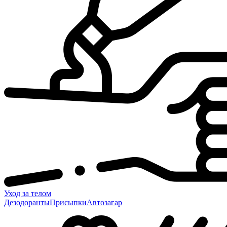
Уход за телом
Дезодоранты
Присыпки
Автозагар