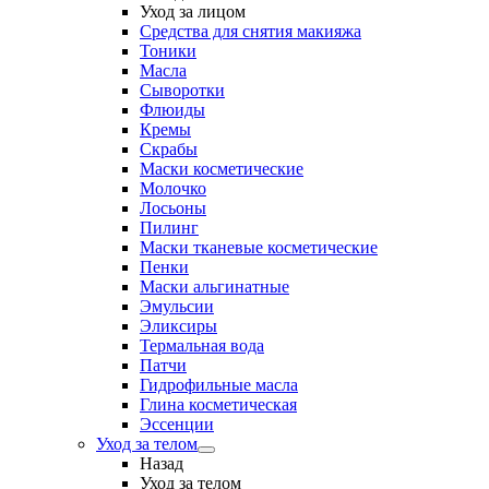
Уход за лицом
Средства для снятия макияжа
Тоники
Масла
Сыворотки
Флюиды
Кремы
Скрабы
Маски косметические
Молочко
Лосьоны
Пилинг
Маски тканевые косметические
Пенки
Маски альгинатные
Эмульсии
Эликсиры
Термальная вода
Патчи
Гидрофильные масла
Глина косметическая
Эссенции
Уход за телом
Назад
Уход за телом