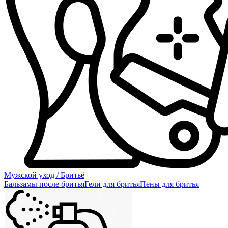
Мужской уход / Бритьё
Бальзамы после бритья
Гели для бритья
Пены для бритья