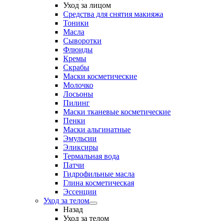
Уход за лицом
Средства для снятия макияжа
Тоники
Масла
Сыворотки
Флюиды
Кремы
Скрабы
Маски косметические
Молочко
Лосьоны
Пилинг
Маски тканевые косметические
Пенки
Маски альгинатные
Эмульсии
Эликсиры
Термальная вода
Патчи
Гидрофильные масла
Глина косметическая
Эссенции
Уход за телом
Назад
Уход за телом