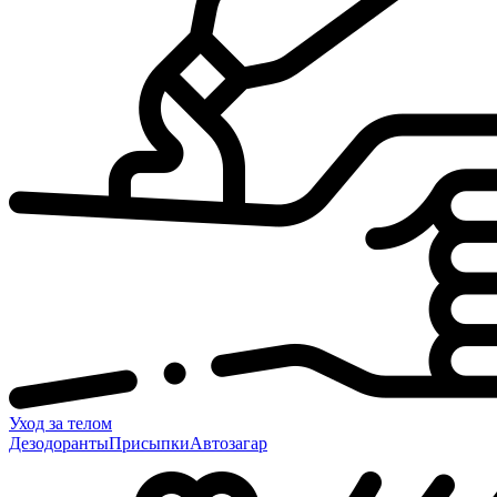
Уход за телом
Дезодоранты
Присыпки
Автозагар