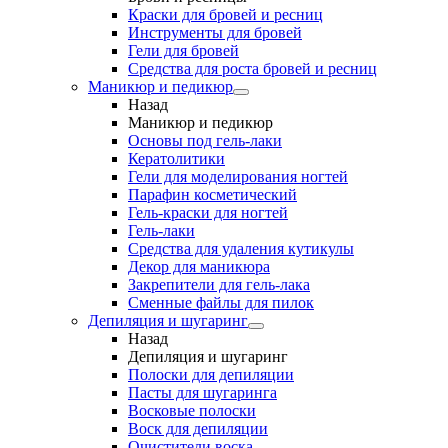
Краски для бровей и ресниц
Инструменты для бровей
Гели для бровей
Средства для роста бровей и ресниц
Маникюр и педикюр
Назад
Маникюр и педикюр
Основы под гель-лаки
Кератолитики
Гели для моделирования ногтей
Парафин косметический
Гель-краски для ногтей
Гель-лаки
Средства для удаления кутикулы
Декор для маникюра
Закрепители для гель-лака
Сменные файлы для пилок
Депиляция и шугаринг
Назад
Депиляция и шугаринг
Полоски для депиляции
Пасты для шугаринга
Восковые полоски
Воск для депиляции
Очистители воска