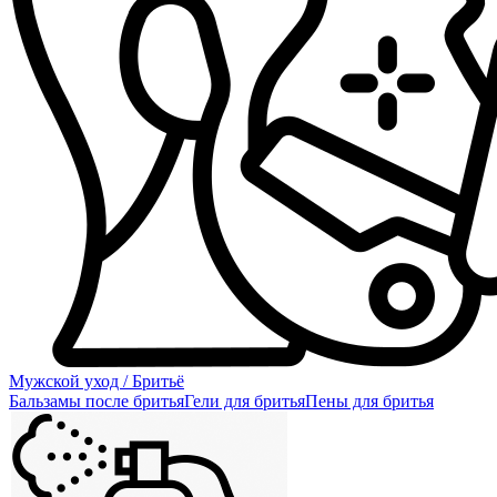
Мужской уход / Бритьё
Бальзамы после бритья
Гели для бритья
Пены для бритья