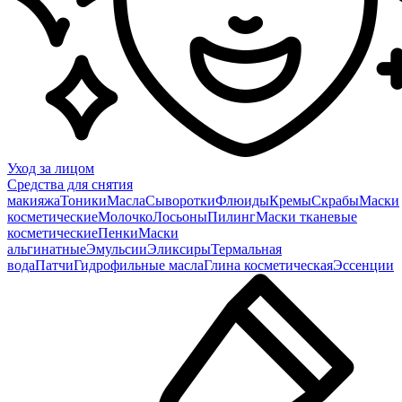
Уход за лицом
Средства для снятия
макияжа
Тоники
Масла
Сыворотки
Флюиды
Кремы
Скрабы
Маски
косметические
Молочко
Лосьоны
Пилинг
Маски тканевые
косметические
Пенки
Маски
альгинатные
Эмульсии
Эликсиры
Термальная
вода
Патчи
Гидрофильные масла
Глина косметическая
Эссенции