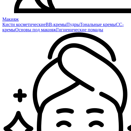
Макияж
Кисти косметические
BB-кремы
Пудры
Тональные кремы
CC-
кремы
Основы под макияж
Гигиенические помады