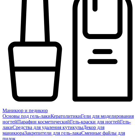
Маникюр и педикюр
Основы под гель-лаки
Кератолитики
Гели для моделирования
ногтей
Парафин косметический
Гель-краски для ногтей
Гель-
лаки
Средства для удаления кутикулы
Декор для
маникюра
Закрепители для гель-лака
Сменные файлы для
пилок