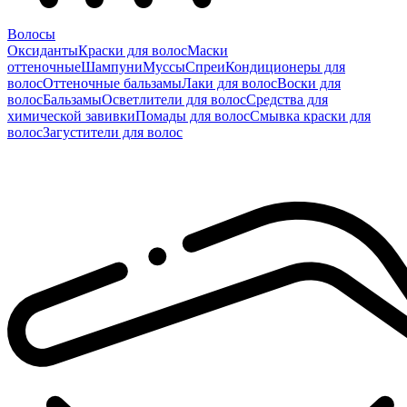
Волосы
Оксиданты
Краски для волос
Маски
оттеночные
Шампуни
Муссы
Спреи
Кондиционеры для
волос
Оттеночные бальзамы
Лаки для волос
Воски для
волос
Бальзамы
Осветлители для волос
Средства для
химической завивки
Помады для волос
Смывка краски для
волос
Загустители для волос