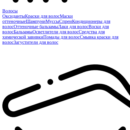
Волосы
Оксиданты
Краски для волос
Маски
оттеночные
Шампуни
Муссы
Спреи
Кондиционеры для
волос
Оттеночные бальзамы
Лаки для волос
Воски для
волос
Бальзамы
Осветлители для волос
Средства для
химической завивки
Помады для волос
Смывка краски для
волос
Загустители для волос