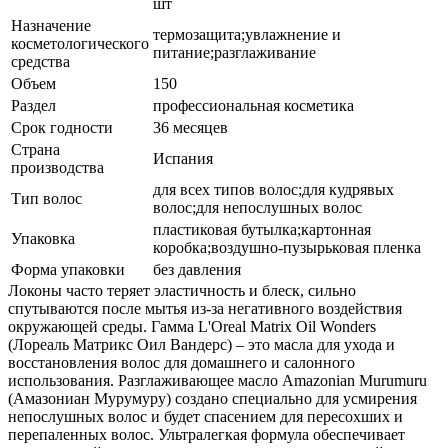
шт
Назначение
термозащита;увлажнение и
косметологического
питание;разглаживание
средства
Объем
150
Раздел
профессиональная косметика
Срок годности
36 месяцев
Страна
Испания
производства
для всех типов волос;для кудрявых
Тип волос
волос;для непослушных волос
пластиковая бутылка;картонная
Упаковка
коробка;воздушно-пузырьковая пленка
Форма упаковки
без давления
Локоны часто теряет эластичность и блеск, сильно
спутываются после мытья из-за негативного воздействия
окружающей среды. Гамма L'Oreal Matrix Oil Wonders
(Лореаль Матрикс Оил Вандерс) – это масла для ухода и
восстановления волос для домашнего и салонного
использования. Разглаживающее масло Amazonian Murumuru
(Амазониан Мурумуру) создано специально для усмирения
непослушных волос и будет спасением для пересохших и
перепаленных волос. Ультралегкая формула обеспечивает