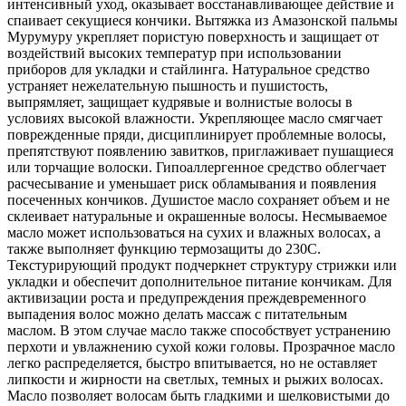
интенсивный уход, оказывает восстанавливающее действие и
спаивает секущиеся кончики. Вытяжка из Амазонской пальмы
Мурумуру укрепляет пористую поверхность и защищает от
воздействий высоких температур при использовании
приборов для укладки и стайлинга. Натуральное средство
устраняет нежелательную пышность и пушистость,
выпрямляет, защищает кудрявые и волнистые волосы в
условиях высокой влажности. Укрепляющее масло смягчает
поврежденные пряди, дисциплинирует проблемные волосы,
препятствуют появлению завитков, приглаживает пушащиеся
или торчащие волоски. Гипоаллергенное средство облегчает
расчесывание и уменьшает риск обламывания и появления
посеченных кончиков. Душистое масло сохраняет объем и не
склеивает натуральные и окрашенные волосы. Несмываемое
масло может использоваться на сухих и влажных волосах, а
также выполняет функцию термозащиты до 230С.
Текстурирующий продукт подчеркнет структуру стрижки или
укладки и обеспечит дополнительное питание кончикам. Для
активизации роста и предупреждения преждевременного
выпадения волос можно делать массаж с питательным
маслом. В этом случае масло также способствует устранению
перхоти и увлажнению сухой кожи головы. Прозрачное масло
легко распределяется, быстро впитывается, но не оставляет
липкости и жирности на светлых, темных и рыжих волосах.
Масло позволяет волосам быть гладкими и шелковистыми до