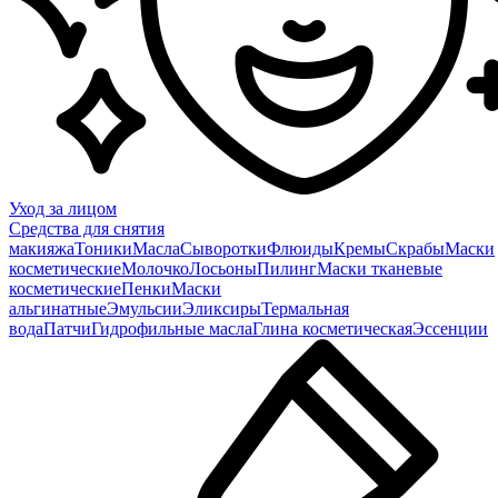
Уход за лицом
Средства для снятия
макияжа
Тоники
Масла
Сыворотки
Флюиды
Кремы
Скрабы
Маски
косметические
Молочко
Лосьоны
Пилинг
Маски тканевые
косметические
Пенки
Маски
альгинатные
Эмульсии
Эликсиры
Термальная
вода
Патчи
Гидрофильные масла
Глина косметическая
Эссенции