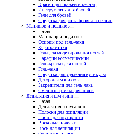
Краски для бровей и ресниц
Инструменты для бровей
Гели для бровей
Средства для роста бровей и ресниц
Маникюр и педикюр
Назад
Маникюр и педикюр
Основы под гель-лаки
Кератолитики
Гели для моделирования ногтей
Парафин косметический
Гель-краски для ногтей
Гель-лаки
Средства для удаления кутикулы
Декор для маникюра
Закрепители для гель-лака
Сменные файлы для пилок
Депиляция и шугаринг
Назад
Депиляция и шугаринг
Полоски для депиляции
Пасты для шугаринга
Восковые полоски
Воск для депиляции
Очистители воска