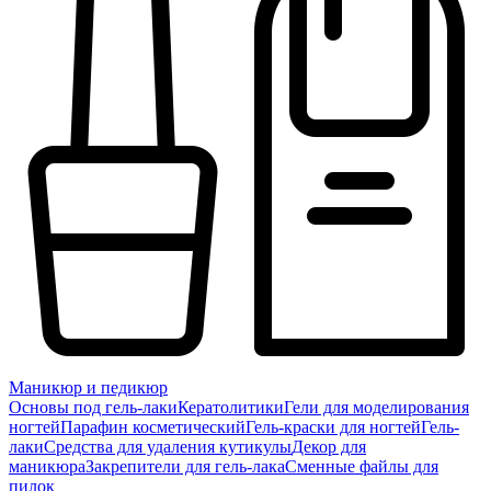
Маникюр и педикюр
Основы под гель-лаки
Кератолитики
Гели для моделирования
ногтей
Парафин косметический
Гель-краски для ногтей
Гель-
лаки
Средства для удаления кутикулы
Декор для
маникюра
Закрепители для гель-лака
Сменные файлы для
пилок