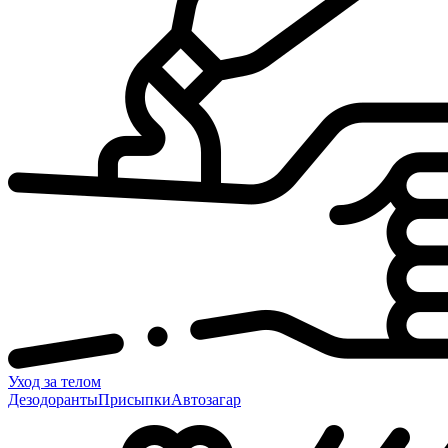
Уход за телом
Дезодоранты
Присыпки
Автозагар