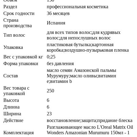
Раздел
профессиональная косметика
Срок годности
36 месяцев
Страна
Испания
производства
для всех типов волос;для кудрявых
Тип волос
волос;для непослушных волос
пластиковая бутылка;картонная
Упаковка
коробка;воздушно-пузырьковая пленка
Вес с упаковкой кг
0;25
Форма упаковки
без давления
масло семян Амазонской пальмы
Состав
Мурумуру;масло оливы;витамин
е;витамин b
Вес товара с
250
упаковкой
Высота
6
Длинна
6
Ширина
23
Действие
восстановление;защита;придание блеска
Разглаживающее масло L'Oreal Matrix Oil
Комплектация
Wonders Amazonian Murumuru 150мл - 1