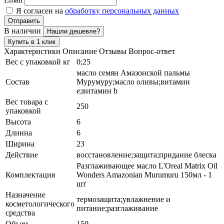
Я согласен на
обработку персональных данных
Отправить
В наличии
Нашли дешевле?
Купить в 1 клик
Характеристики
Описание
Отзывы
Вопрос-ответ
Вес с упаковкой кг
0;25
масло семян Амазонской пальмы
Состав
Мурумуру;масло оливы;витамин
е;витамин b
Вес товара с
250
упаковкой
Высота
6
Длинна
6
Ширина
23
Действие
восстановление;защита;придание блеска
Разглаживающее масло L'Oreal Matrix Oil
Комплектация
Wonders Amazonian Murumuru 150мл - 1
шт
Назначение
термозащита;увлажнение и
косметологического
питание;разглаживание
средства
Объем
150