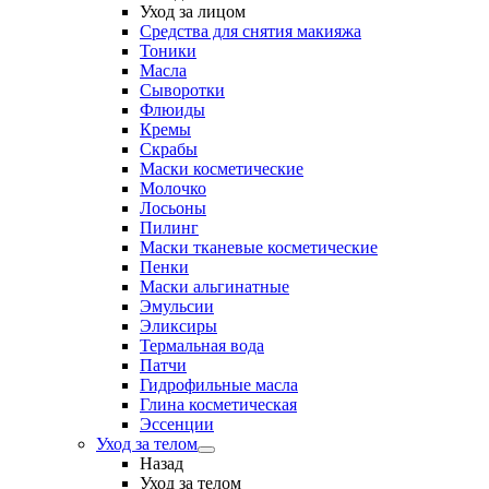
Уход за лицом
Средства для снятия макияжа
Тоники
Масла
Сыворотки
Флюиды
Кремы
Скрабы
Маски косметические
Молочко
Лосьоны
Пилинг
Маски тканевые косметические
Пенки
Маски альгинатные
Эмульсии
Эликсиры
Термальная вода
Патчи
Гидрофильные масла
Глина косметическая
Эссенции
Уход за телом
Назад
Уход за телом