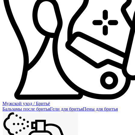
Мужской уход / Бритьё
Бальзамы после бритья
Гели для бритья
Пены для бритья