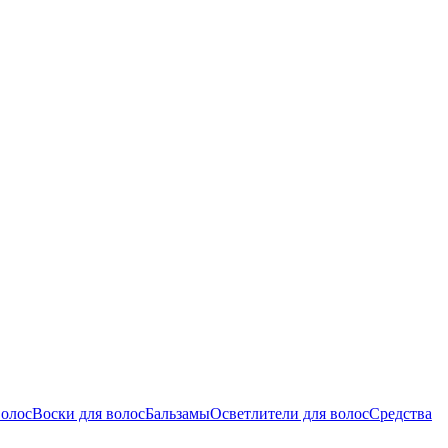
волос
Воски для волос
Бальзамы
Осветлители для волос
Средства