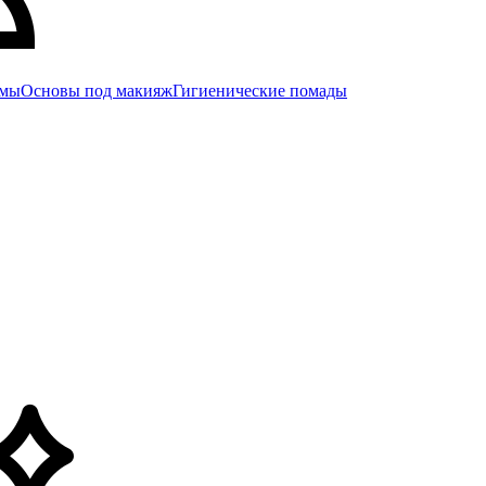
емы
Основы под макияж
Гигиенические помады