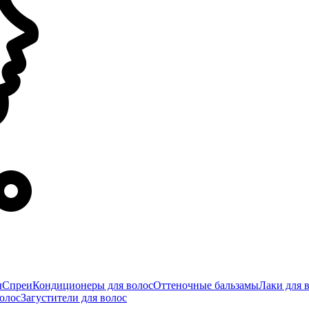
ы
Спреи
Кондиционеры для волос
Оттеночные бальзамы
Лаки для 
олос
Загустители для волос