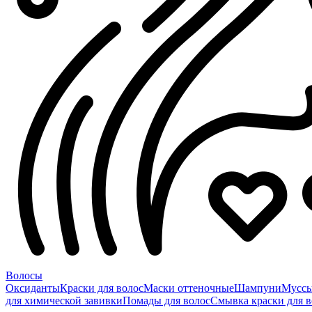
Волосы
Оксиданты
Краски для волос
Маски оттеночные
Шампуни
Мусс
для химической завивки
Помады для волос
Смывка краски для в