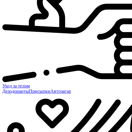
Уход за телом
Дезодоранты
Присыпки
Автозагар