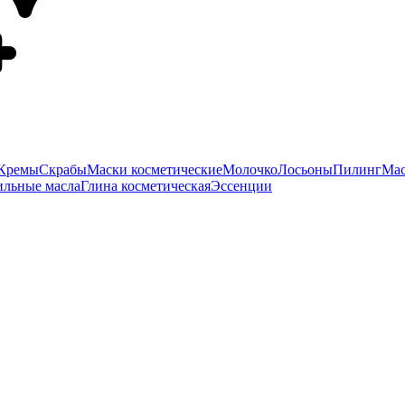
Кремы
Скрабы
Маски косметические
Молочко
Лосьоны
Пилинг
Мас
ильные масла
Глина косметическая
Эссенции