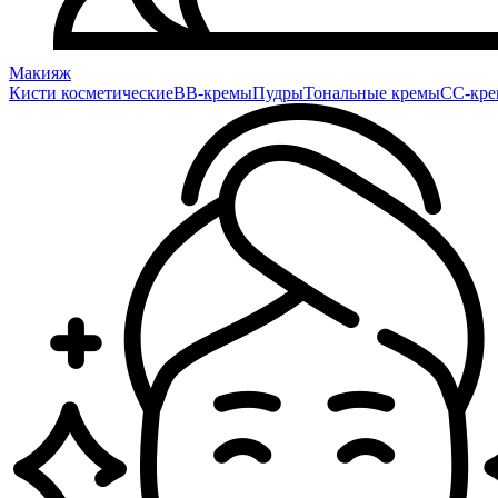
Макияж
Кисти косметические
BB-кремы
Пудры
Тональные кремы
CC-кр