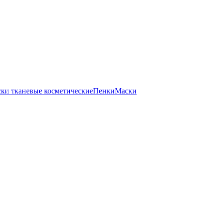
ки тканевые косметические
Пенки
Маски