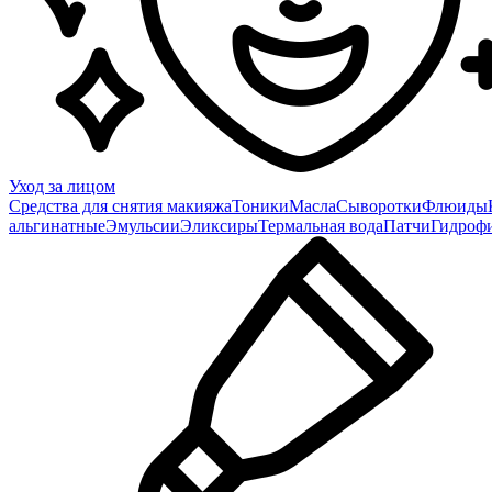
Уход за лицом
Средства для снятия макияжа
Тоники
Масла
Сыворотки
Флюиды
альгинатные
Эмульсии
Эликсиры
Термальная вода
Патчи
Гидроф