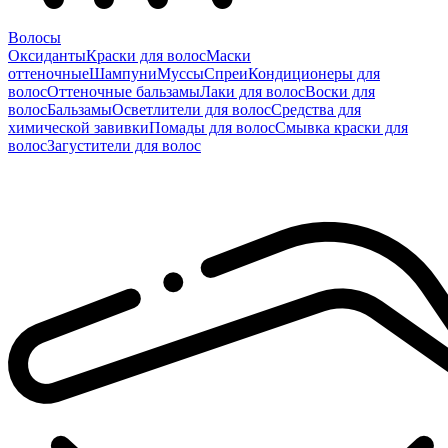
Волосы
Оксиданты
Краски для волос
Маски
оттеночные
Шампуни
Муссы
Спреи
Кондиционеры для
волос
Оттеночные бальзамы
Лаки для волос
Воски для
волос
Бальзамы
Осветлители для волос
Средства для
химической завивки
Помады для волос
Смывка краски для
волос
Загустители для волос