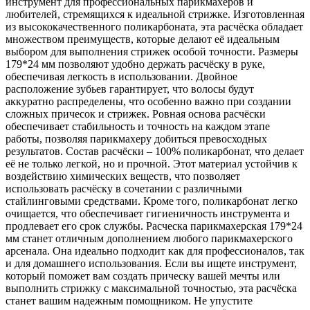
инструмент для профессиональных парикмахеров и
любителей, стремящихся к идеальной стрижке. Изготовленная
из высококачественного поликарбоната, эта расчёска обладает
множеством преимуществ, которые делают её идеальным
выбором для выполнения стрижек особой точности. Размеры
179*24 мм позволяют удобно держать расчёску в руке,
обеспечивая легкость в использовании. Двойное
расположение зубьев гарантирует, что волосы будут
аккуратно распределены, что особенно важно при создании
сложных причесок и стрижек. Ровная основа расчёски
обеспечивает стабильность и точность на каждом этапе
работы, позволяя парикмахеру добиться превосходных
результатов. Состав расчёски – 100% поликарбонат, что делает
её не только легкой, но и прочной. Этот материал устойчив к
воздействию химических веществ, что позволяет
использовать расчёску в сочетании с различными
стайлинговыми средствами. Кроме того, поликарбонат легко
очищается, что обеспечивает гигиеничность инструмента и
продлевает его срок службы. Расческа парикмахерская 179*24
мм станет отличным дополнением любого парикмахерского
арсенала. Она идеально подходит как для профессионалов, так
и для домашнего использования. Если вы ищете инструмент,
который поможет вам создать прическу вашей мечты или
выполнить стрижку с максимальной точностью, эта расчёска
станет вашим надежным помощником. Не упустите