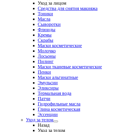
Уход за лицом
Средства для снятия макияжа
Тоники
Масла
Сыворотки
Флюиды
Кремы
Скрабы
Маски косметические
Молочко
Лосьоны
Пилинг
Маски тканевые косметические
Пенки
Маски альгинатные
Эмульсии
Эликсиры
Термальная вода
Патчи
Гидрофильные масла
Глина косметическая
Эссенции
Уход за телом
Назад
Уход за телом