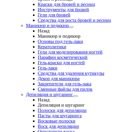
Краски для бровей и ресниц
Инструменты для бровей
Гели для бровей
Средства для роста бровей и ресниц
Маникюр и педикюр
Назад
Маникюр и педикюр
Основы под гель-лаки
Кератолитики
Гели для моделирования ногтей
Парафин косметический
Гель-краски для ногтей
Гель-лаки
Средства для удаления кутикулы
Декор для маникюра
Закрепители для гель-лака
Сменные файлы для пилок
Депиляция и шугаринг
Назад
Депиляция и шугаринг
Полоски для депиляции
Пасты для шугаринга
Восковые полоски
Воск для депиляции
Очистители воска