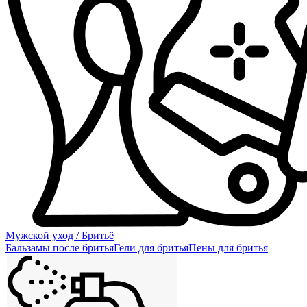
Мужской уход / Бритьё
Бальзамы после бритья
Гели для бритья
Пены для бритья