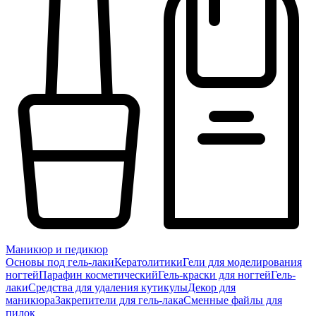
Маникюр и педикюр
Основы под гель-лаки
Кератолитики
Гели для моделирования
ногтей
Парафин косметический
Гель-краски для ногтей
Гель-
лаки
Средства для удаления кутикулы
Декор для
маникюра
Закрепители для гель-лака
Сменные файлы для
пилок