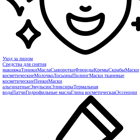
Уход за лицом
Средства для снятия
макияжа
Тоники
Масла
Сыворотки
Флюиды
Кремы
Скрабы
Маски
косметические
Молочко
Лосьоны
Пилинг
Маски тканевые
косметические
Пенки
Маски
альгинатные
Эмульсии
Эликсиры
Термальная
вода
Патчи
Гидрофильные масла
Глина косметическая
Эссенции