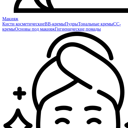
Макияж
Кисти косметические
BB-кремы
Пудры
Тональные кремы
CC-
кремы
Основы под макияж
Гигиенические помады