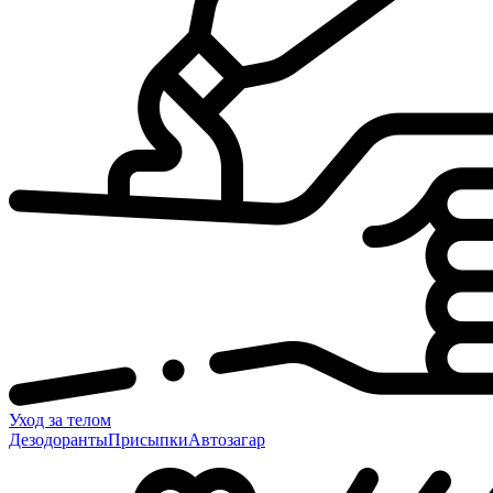
Уход за телом
Дезодоранты
Присыпки
Автозагар