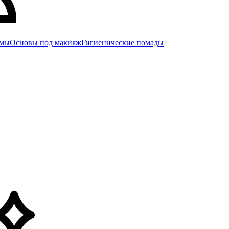
емы
Основы под макияж
Гигиенические помады