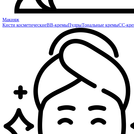
Макияж
Кисти косметические
BB-кремы
Пудры
Тональные кремы
CC-кр