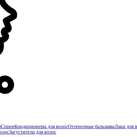
ы
Спреи
Кондиционеры для волос
Оттеночные бальзамы
Лаки для 
олос
Загустители для волос