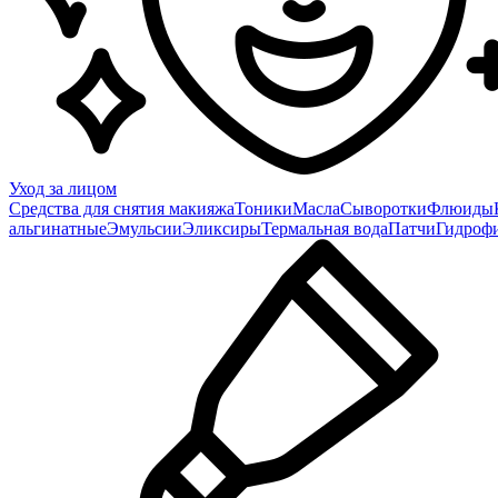
Уход за лицом
Средства для снятия макияжа
Тоники
Масла
Сыворотки
Флюиды
альгинатные
Эмульсии
Эликсиры
Термальная вода
Патчи
Гидроф