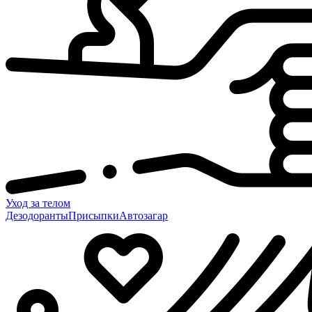
Уход за телом
Дезодоранты
Присыпки
Автозагар