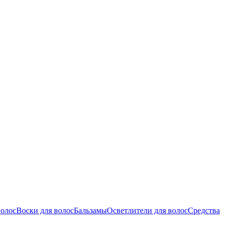
волос
Воски для волос
Бальзамы
Осветлители для волос
Средства