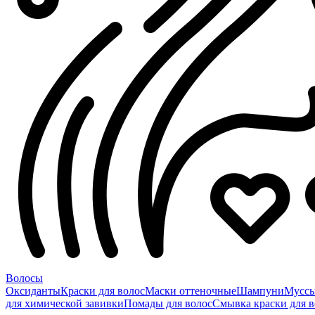
Волосы
Оксиданты
Краски для волос
Маски оттеночные
Шампуни
Мусс
для химической завивки
Помады для волос
Смывка краски для в