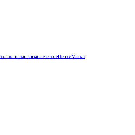
ки тканевые косметические
Пенки
Маски