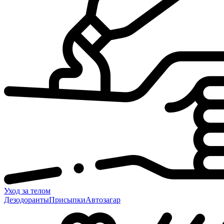
Уход за телом
Дезодоранты
Присыпки
Автозагар