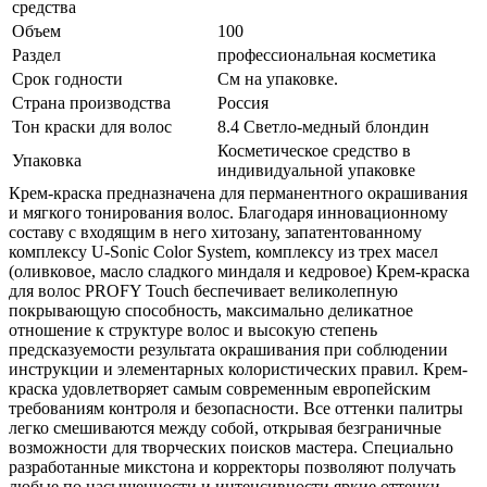
средства
Объем
100
Раздел
профессиональная косметика
Срок годности
См на упаковке.
Страна производства
Россия
Тон краски для волос
8.4 Светло-медный блондин
Косметическое средство в
Упаковка
индивидуальной упаковке
Крем-краска предназначена для перманентного окрашивания
и мягкого тонирования волос. Благодаря инновационному
составу с входящим в него хитозану, запатентованному
комплексу U-Sonic Color System, комплексу из трех масел
(оливковое, масло сладкого миндаля и кедровое) Крем-краска
для волос PROFY Touch беспечивает великолепную
покрывающую способность, максимально деликатное
отношение к структуре волос и высокую степень
предсказуемости результата окрашивания при соблюдении
инструкции и элементарных колористических правил. Крем-
краска удовлетворяет самым современным европейским
требованиям контроля и безопасности. Все оттенки палитры
легко смешиваются между собой, открывая безграничные
возможности для творческих поисков мастера. Специально
разработанные микстона и корректоры позволяют получать
любые по насыщенности и интенсивности яркие оттенки.