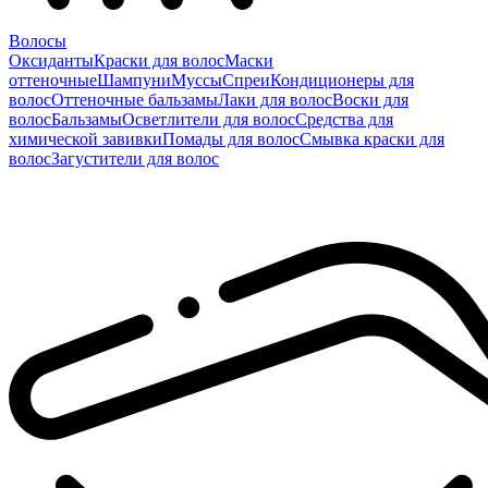
Волосы
Оксиданты
Краски для волос
Маски
оттеночные
Шампуни
Муссы
Спреи
Кондиционеры для
волос
Оттеночные бальзамы
Лаки для волос
Воски для
волос
Бальзамы
Осветлители для волос
Средства для
химической завивки
Помады для волос
Смывка краски для
волос
Загустители для волос