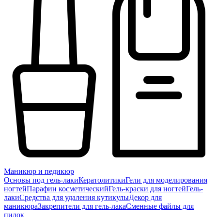
Маникюр и педикюр
Основы под гель-лаки
Кератолитики
Гели для моделирования
ногтей
Парафин косметический
Гель-краски для ногтей
Гель-
лаки
Средства для удаления кутикулы
Декор для
маникюра
Закрепители для гель-лака
Сменные файлы для
пилок