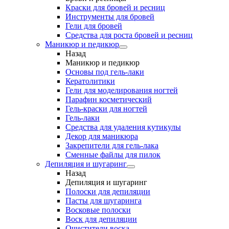
Краски для бровей и ресниц
Инструменты для бровей
Гели для бровей
Средства для роста бровей и ресниц
Маникюр и педикюр
Назад
Маникюр и педикюр
Основы под гель-лаки
Кератолитики
Гели для моделирования ногтей
Парафин косметический
Гель-краски для ногтей
Гель-лаки
Средства для удаления кутикулы
Декор для маникюра
Закрепители для гель-лака
Сменные файлы для пилок
Депиляция и шугаринг
Назад
Депиляция и шугаринг
Полоски для депиляции
Пасты для шугаринга
Восковые полоски
Воск для депиляции
Очистители воска