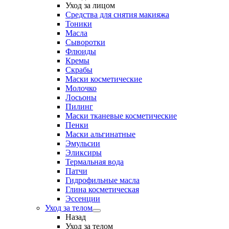
Уход за лицом
Средства для снятия макияжа
Тоники
Масла
Сыворотки
Флюиды
Кремы
Скрабы
Маски косметические
Молочко
Лосьоны
Пилинг
Маски тканевые косметические
Пенки
Маски альгинатные
Эмульсии
Эликсиры
Термальная вода
Патчи
Гидрофильные масла
Глина косметическая
Эссенции
Уход за телом
Назад
Уход за телом