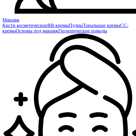
Макияж
Кисти косметические
BB-кремы
Пудры
Тональные кремы
CC-
кремы
Основы под макияж
Гигиенические помады