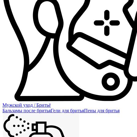
Мужской уход / Бритьё
Бальзамы после бритья
Гели для бритья
Пены для бритья