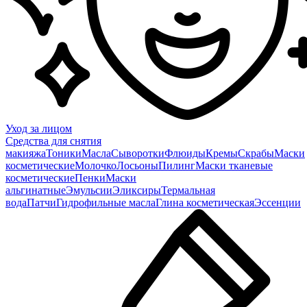
Уход за лицом
Средства для снятия
макияжа
Тоники
Масла
Сыворотки
Флюиды
Кремы
Скрабы
Маски
косметические
Молочко
Лосьоны
Пилинг
Маски тканевые
косметические
Пенки
Маски
альгинатные
Эмульсии
Эликсиры
Термальная
вода
Патчи
Гидрофильные масла
Глина косметическая
Эссенции