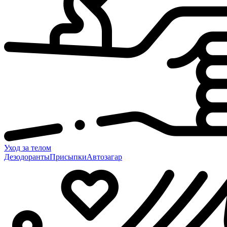
Уход за телом
Дезодоранты
Присыпки
Автозагар