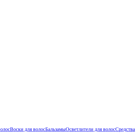
волос
Воски для волос
Бальзамы
Осветлители для волос
Средства