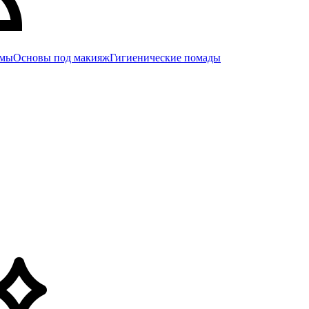
емы
Основы под макияж
Гигиенические помады