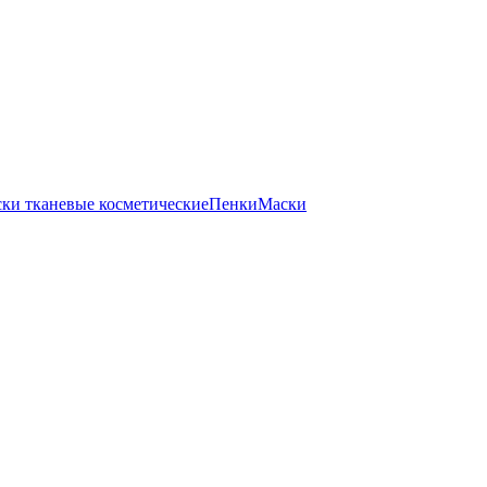
ки тканевые косметические
Пенки
Маски