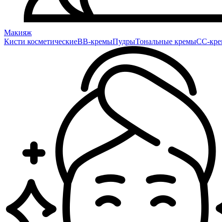
Макияж
Кисти косметические
BB-кремы
Пудры
Тональные кремы
CC-кр