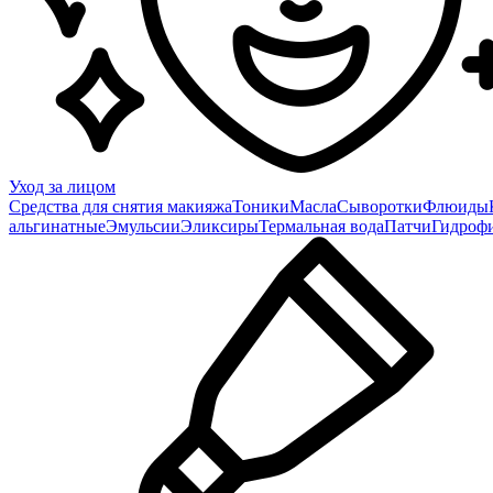
Уход за лицом
Средства для снятия макияжа
Тоники
Масла
Сыворотки
Флюиды
альгинатные
Эмульсии
Эликсиры
Термальная вода
Патчи
Гидроф