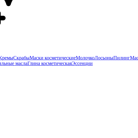
Кремы
Скрабы
Маски косметические
Молочко
Лосьоны
Пилинг
Мас
ильные масла
Глина косметическая
Эссенции