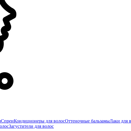
ы
Спреи
Кондиционеры для волос
Оттеночные бальзамы
Лаки для 
олос
Загустители для волос