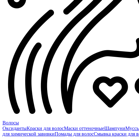
Волосы
Оксиданты
Краски для волос
Маски оттеночные
Шампуни
Мусс
для химической завивки
Помады для волос
Смывка краски для в