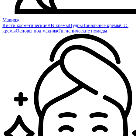
Макияж
Кисти косметические
BB-кремы
Пудры
Тональные кремы
CC-
кремы
Основы под макияж
Гигиенические помады