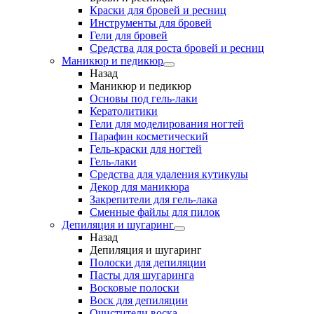
Краски для бровей и ресниц
Инструменты для бровей
Гели для бровей
Средства для роста бровей и ресниц
Маникюр и педикюр
Назад
Маникюр и педикюр
Основы под гель-лаки
Кератолитики
Гели для моделирования ногтей
Парафин косметический
Гель-краски для ногтей
Гель-лаки
Средства для удаления кутикулы
Декор для маникюра
Закрепители для гель-лака
Сменные файлы для пилок
Депиляция и шугаринг
Назад
Депиляция и шугаринг
Полоски для депиляции
Пасты для шугаринга
Восковые полоски
Воск для депиляции
Очистители воска