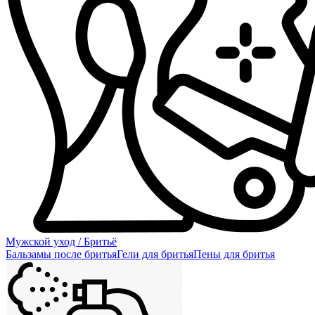
Мужской уход / Бритьё
Бальзамы после бритья
Гели для бритья
Пены для бритья