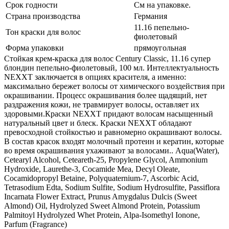
Срок годности
См на упаковке.
Страна производства
Германия
11.16 пепельно-
Тон краски для волос
фиолетовый
Форма упаковки
прямоугольная
Стойкая крем-краска для волос Century Classic, 11.16 супер
блондин пепельно-фиолетовый, 100 мл. Интеллектуальность
NEXXT заключается в опциях красителя, а именно:
максимально бережет волосы от химического воздействия при
окрашивании. Процесс окрашивания более щадящий, нет
раздражения кожи, не травмирует волосы, оставляет их
здоровыми.Краски NEXXT придают волосам насыщенный
натуральный цвет и блеск. Краски NEXXT обладают
превосходной стойкостью и равномерно окрашивают волосы.
В состав красок входят молочный протеин и кератин, которые
во время окрашивания ухаживают за волосами.. Aqua(Water),
Cetearyl Alcohol, Ceteareth-25, Propylene Glycol, Ammonium
Hydroxide, Laurethe-3, Cocamide Mea, Decyl Oleate,
Cocamidopropyl Betaine, Polyquaternium-7, Ascorbic Acid,
Tetrasodium Edta, Sodium Sulfite, Sodium Hydrosulfite, Passiflora
Incarnata Flower Extract, Prunus Amygdalus Dulcis (Sweet
Almond) Oil, Hydrolyzed Sweet Almond Protein, Potassium
Palmitoyl Hydrolyzed Whet Protein, Alpa-Isomethyl Ionone,
Parfum (Fragrance)