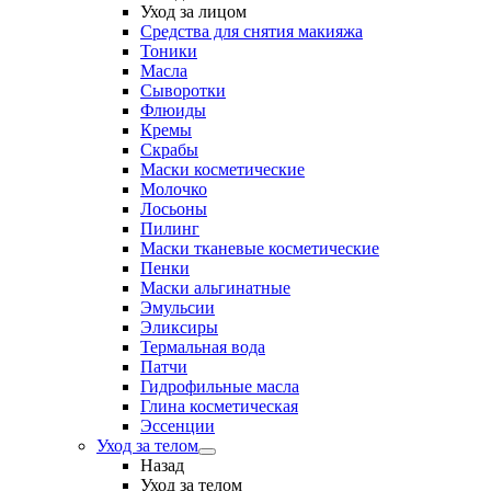
Уход за лицом
Средства для снятия макияжа
Тоники
Масла
Сыворотки
Флюиды
Кремы
Скрабы
Маски косметические
Молочко
Лосьоны
Пилинг
Маски тканевые косметические
Пенки
Маски альгинатные
Эмульсии
Эликсиры
Термальная вода
Патчи
Гидрофильные масла
Глина косметическая
Эссенции
Уход за телом
Назад
Уход за телом