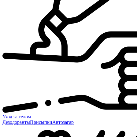
Уход за телом
Дезодоранты
Присыпки
Автозагар