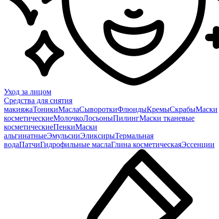
Уход за лицом
Средства для снятия
макияжа
Тоники
Масла
Сыворотки
Флюиды
Кремы
Скрабы
Маски
косметические
Молочко
Лосьоны
Пилинг
Маски тканевые
косметические
Пенки
Маски
альгинатные
Эмульсии
Эликсиры
Термальная
вода
Патчи
Гидрофильные масла
Глина косметическая
Эссенции