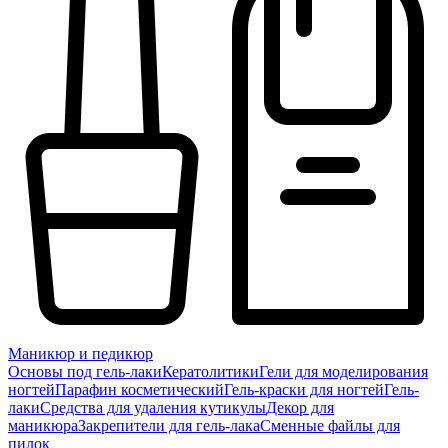
Маникюр и педикюр
Основы под гель-лаки
Кератолитики
Гели для моделирования
ногтей
Парафин косметический
Гель-краски для ногтей
Гель-
лаки
Средства для удаления кутикулы
Декор для
маникюра
Закрепители для гель-лака
Сменные файлы для
пилок