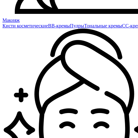
Макияж
Кисти косметические
BB-кремы
Пудры
Тональные кремы
CC-кр