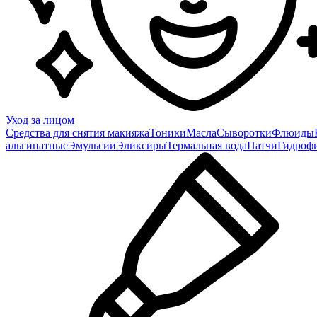
Уход за лицом
Средства для снятия макияжа
Тоники
Масла
Сыворотки
Флюиды
альгинатные
Эмульсии
Эликсиры
Термальная вода
Патчи
Гидроф