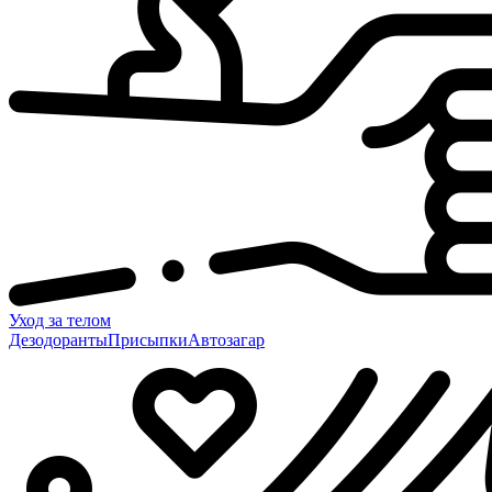
Уход за телом
Дезодоранты
Присыпки
Автозагар