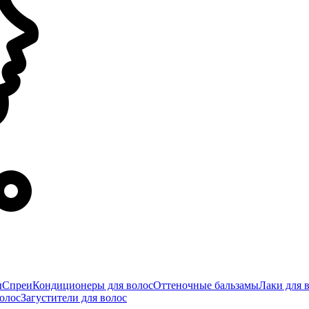
ы
Спреи
Кондиционеры для волос
Оттеночные бальзамы
Лаки для 
олос
Загустители для волос