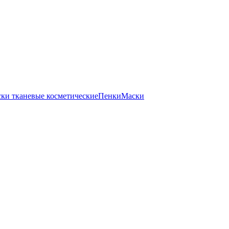
ки тканевые косметические
Пенки
Маски