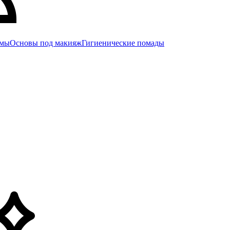
емы
Основы под макияж
Гигиенические помады