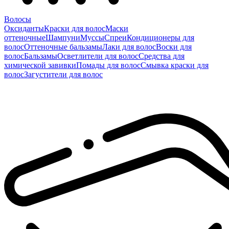
Волосы
Оксиданты
Краски для волос
Маски
оттеночные
Шампуни
Муссы
Спреи
Кондиционеры для
волос
Оттеночные бальзамы
Лаки для волос
Воски для
волос
Бальзамы
Осветлители для волос
Средства для
химической завивки
Помады для волос
Смывка краски для
волос
Загустители для волос