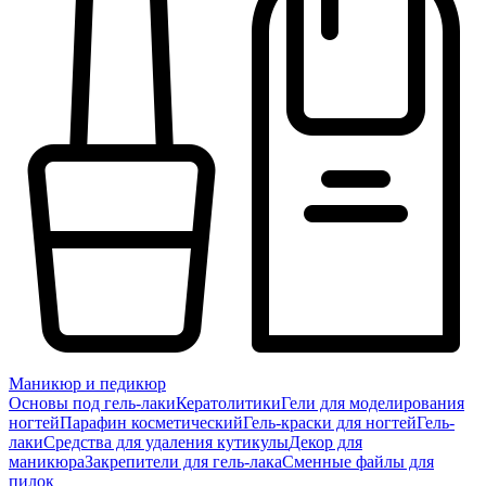
Маникюр и педикюр
Основы под гель-лаки
Кератолитики
Гели для моделирования
ногтей
Парафин косметический
Гель-краски для ногтей
Гель-
лаки
Средства для удаления кутикулы
Декор для
маникюра
Закрепители для гель-лака
Сменные файлы для
пилок