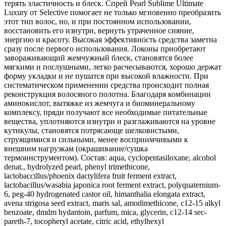
терять эластичность и блеск. Спрей Pearl Sublime Ultimate
Luxury от Selective помогает не только мгновенно преобразить
этот тип волос, но, и при постоянном использовании,
восстановить его изнутри, вернуть утраченное сияние,
энергию и красоту. Высокая эффективность средства заметна
сразу после первого использования. Локоны приобретают
завораживающий жемчужный блеск, становятся более
мягкими и послушными, легко расчесываются, хорошо держат
форму укладки и не пушатся при высокой влажности. При
систематическом применении средства происходит полная
реконструкция волосяного полотна. Благодаря комбинации
аминокислот, вытяжке из жемчуга и биоминеральному
комплексу, пряди получают все необходимые питательные
вещества, уплотняются изнутри и разглаживаются на уровне
кутикулы, становятся потрясающе шелковистыми,
струящимися и сильными, менее восприимчивыми к
внешним нагрузкам (окрашивание/сушка
термоинструментом). Состав: aqua, cyclopentasiloxane, alcohol
denat., hydrolyzed pearl, phenyl trimethicone,
lactobaccillus/phoenix dactylifera fruit ferment extract,
lactobacillus/wasabia japonica root ferment extract, polyquaternium-
6, peg-40 hydrogenated castor oil, himanthalia elongata extract,
avena strigosa seed extract, maris sal, amodimethicone, c12-15 alkyl
benzoate, dmdm hydantoin, parfum, mica, glycerin, c12-14 sec-
pareth-7, tocopheryl acetate, citric acid, ethylhexyl