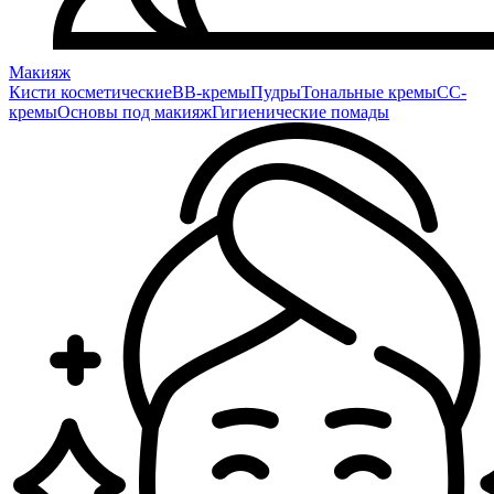
Макияж
Кисти косметические
BB-кремы
Пудры
Тональные кремы
CC-
кремы
Основы под макияж
Гигиенические помады