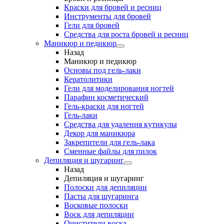
Краски для бровей и ресниц
Инструменты для бровей
Гели для бровей
Средства для роста бровей и ресниц
Маникюр и педикюр
Назад
Маникюр и педикюр
Основы под гель-лаки
Кератолитики
Гели для моделирования ногтей
Парафин косметический
Гель-краски для ногтей
Гель-лаки
Средства для удаления кутикулы
Декор для маникюра
Закрепители для гель-лака
Сменные файлы для пилок
Депиляция и шугаринг
Назад
Депиляция и шугаринг
Полоски для депиляции
Пасты для шугаринга
Восковые полоски
Воск для депиляции
Очистители воска