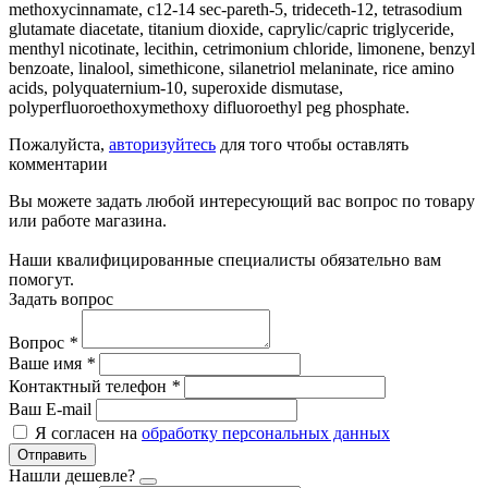
methoxycinnamate, c12-14 sec-pareth-5, trideceth-12, tetrasodium
glutamate diacetate, titanium dioxide, caprylic/capric triglyceride,
menthyl nicotinate, lecithin, cetrimonium chloride, limonene, benzyl
benzoate, linalool, simethicone, silanetriol melaninate, rice amino
acids, polyquaternium-10, superoxide dismutase,
polyperfluoroethoxymethoxy difluoroethyl peg phosphate.
Пожалуйста,
авторизуйтесь
для того чтобы оставлять
комментарии
Вы можете задать любой интересующий вас вопрос по товару
или работе магазина.
Наши квалифицированные специалисты обязательно вам
помогут.
Задать вопрос
Вопрос
*
Ваше имя
*
Контактный телефон
*
Ваш E-mail
Я согласен на
обработку персональных данных
Отправить
Нашли дешевле?