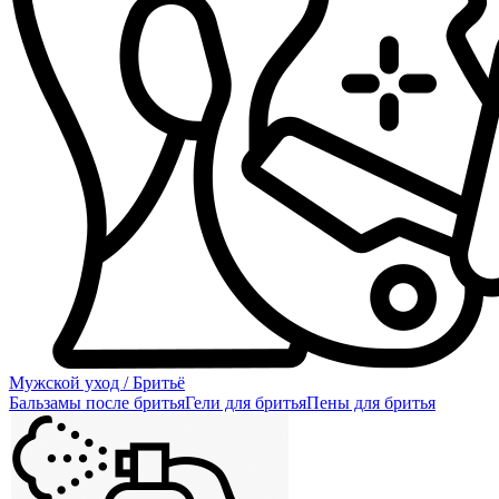
Мужской уход / Бритьё
Бальзамы после бритья
Гели для бритья
Пены для бритья