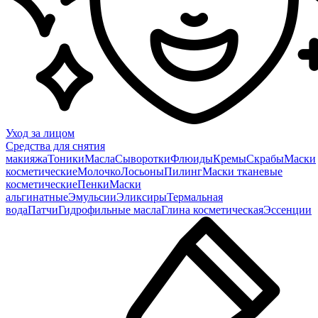
Уход за лицом
Средства для снятия
макияжа
Тоники
Масла
Сыворотки
Флюиды
Кремы
Скрабы
Маски
косметические
Молочко
Лосьоны
Пилинг
Маски тканевые
косметические
Пенки
Маски
альгинатные
Эмульсии
Эликсиры
Термальная
вода
Патчи
Гидрофильные масла
Глина косметическая
Эссенции