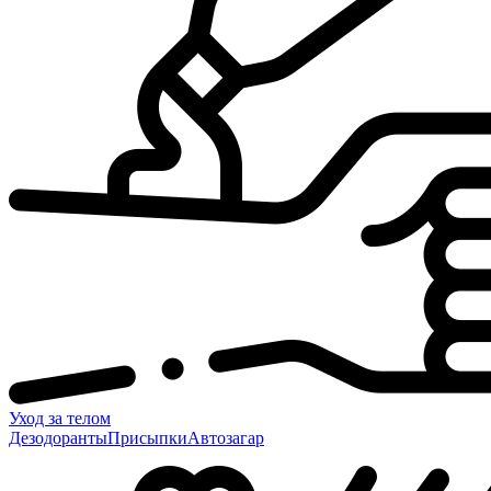
Уход за телом
Дезодоранты
Присыпки
Автозагар