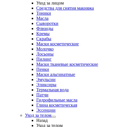
Уход за лицом
Средства для снятия макияжа
Тоники
Масла
Сыворотки
Флюиды
Кремы
Скрабы
Маски косметические
Молочко
Лосьоны
Пилинг
Маски тканевые косметические
Пенки
Маски альгинатные
Эмульсии
Эликсиры
Термальная вода
Патчи
Гидрофильные масла
Глина косметическая
Эссенции
Уход за телом
Назад
Уход за телом