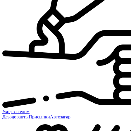
Уход за телом
Дезодоранты
Присыпки
Автозагар