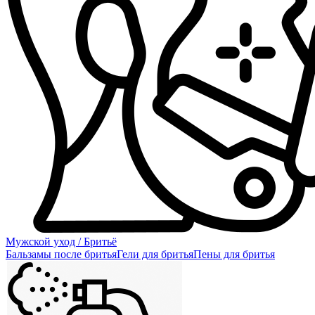
Мужской уход / Бритьё
Бальзамы после бритья
Гели для бритья
Пены для бритья