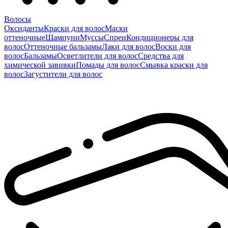
Волосы
Оксиданты
Краски для волос
Маски
оттеночные
Шампуни
Муссы
Спреи
Кондиционеры для
волос
Оттеночные бальзамы
Лаки для волос
Воски для
волос
Бальзамы
Осветлители для волос
Средства для
химической завивки
Помады для волос
Смывка краски для
волос
Загустители для волос