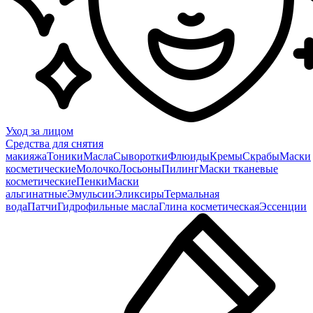
Уход за лицом
Средства для снятия
макияжа
Тоники
Масла
Сыворотки
Флюиды
Кремы
Скрабы
Маски
косметические
Молочко
Лосьоны
Пилинг
Маски тканевые
косметические
Пенки
Маски
альгинатные
Эмульсии
Эликсиры
Термальная
вода
Патчи
Гидрофильные масла
Глина косметическая
Эссенции