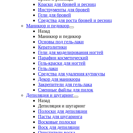
Краски для бровей и ресниц
Инструменты для бровей
Гели для бровей
Средства для роста бровей и ресниц
Маникюр и педикюр
Назад
Маникюр и педикюр
Основы под гель-лаки
Кератолитики
Гели для моделирования ногтей
Парафин косметический
Гель-краски для ногтей
Гель-лаки
Средства для удаления кутикулы
Декор для маникюра
Закрепители для гель-лака
Сменные файлы для пилок
Депиляция и шугаринг
Назад
Депиляция и шугаринг
Полоски для депиляции
Пасты для шугаринга
Восковые полоски
Воск для депиляции
Очистители воска