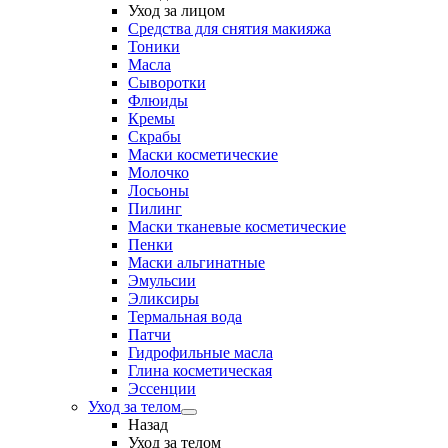
Уход за лицом
Средства для снятия макияжа
Тоники
Масла
Сыворотки
Флюиды
Кремы
Скрабы
Маски косметические
Молочко
Лосьоны
Пилинг
Маски тканевые косметические
Пенки
Маски альгинатные
Эмульсии
Эликсиры
Термальная вода
Патчи
Гидрофильные масла
Глина косметическая
Эссенции
Уход за телом
Назад
Уход за телом