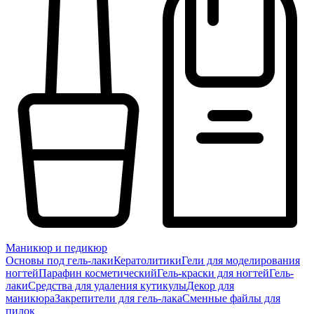
Маникюр и педикюр
Основы под гель-лаки
Кератолитики
Гели для моделирования
ногтей
Парафин косметический
Гель-краски для ногтей
Гель-
лаки
Средства для удаления кутикулы
Декор для
маникюра
Закрепители для гель-лака
Сменные файлы для
пилок