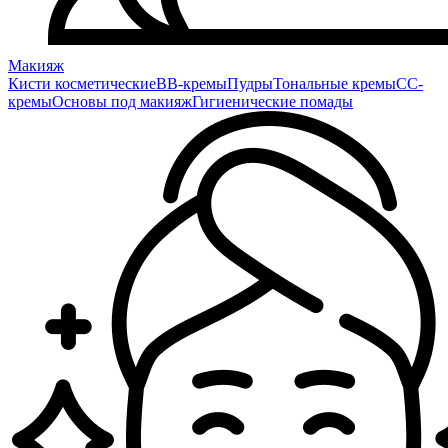
Макияж
Кисти косметические
BB-кремы
Пудры
Тональные кремы
CC-
кремы
Основы под макияж
Гигиенические помады