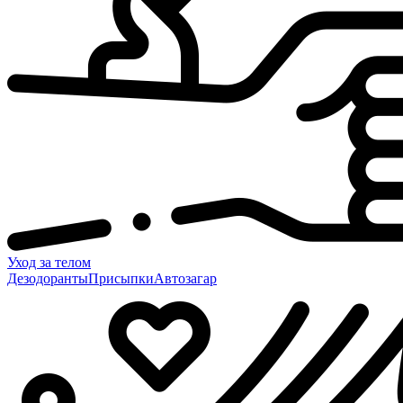
Уход за телом
Дезодоранты
Присыпки
Автозагар