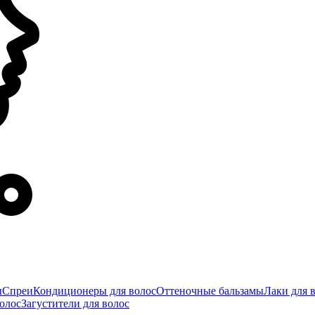
ы
Спреи
Кондиционеры для волос
Оттеночные бальзамы
Лаки для 
олос
Загустители для волос