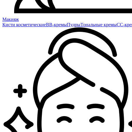
Макияж
Кисти косметические
BB-кремы
Пудры
Тональные кремы
CC-кр