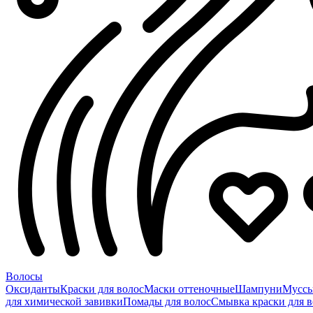
Волосы
Оксиданты
Краски для волос
Маски оттеночные
Шампуни
Мусс
для химической завивки
Помады для волос
Смывка краски для в