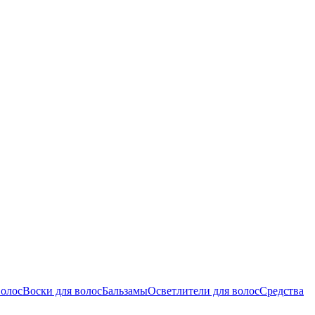
волос
Воски для волос
Бальзамы
Осветлители для волос
Средства