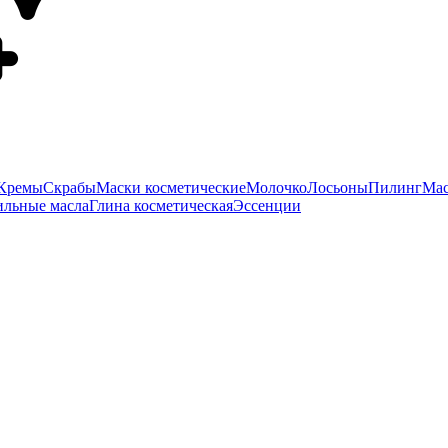
Кремы
Скрабы
Маски косметические
Молочко
Лосьоны
Пилинг
Мас
ильные масла
Глина косметическая
Эссенции