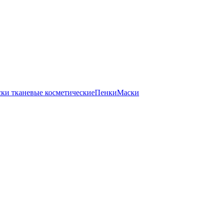
ки тканевые косметические
Пенки
Маски