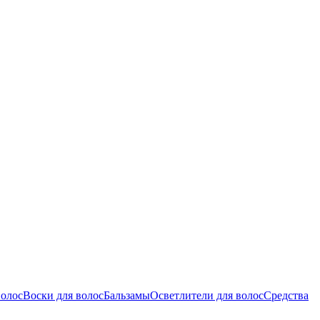
волос
Воски для волос
Бальзамы
Осветлители для волос
Средства