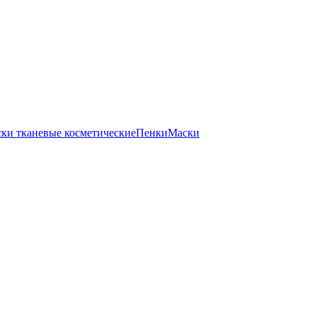
ки тканевые косметические
Пенки
Маски