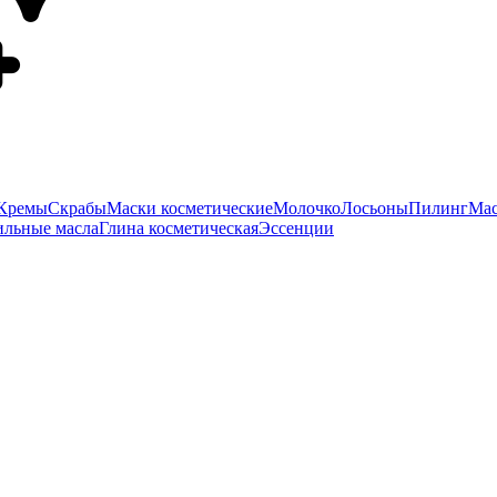
Кремы
Скрабы
Маски косметические
Молочко
Лосьоны
Пилинг
Мас
ильные масла
Глина косметическая
Эссенции