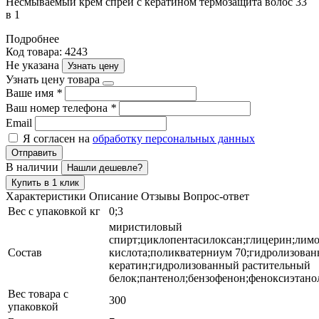
Несмываемый крем спрей с кератином термозащита волос 33
в 1
Подробнее
Код товара: 4243
Не указана
Узнать цену
Узнать цену товара
Ваше имя
*
Ваш номер телефона
*
Email
Я согласен на
обработку персональных данных
Отправить
В наличии
Нашли дешевле?
Купить в 1 клик
Характеристики
Описание
Отзывы
Вопрос-ответ
Вес с упаковкой кг
0;3
миристиловый
спирт;циклопентасилоксан;глицерин;лим
Состав
кислота;поликватерниум 70;гидролизова
кератин;гидролизованный растительный
белок;пантенол;бензофенон;феноксиэтано
Вес товара с
300
упаковкой