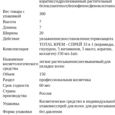
кератин;гидролизованный растительный
белок;пантенол;бензофенон;феноксиэтано
Вес товара с
300
упаковкой
Высота
7
Длинна
7
Ширина
20
Действие
увлажнение;восстановление;термозащита
TOTAL КРЕМ - СПРЕЙ 33 в 1 (керамиды,
Комплектация
гиулурон, 5 витаминов, 5 масел, кератин,
коллаген) 150 мл-1шт.
Назначение
легкое расчесываение;несмываемый;для
косметологического
укладки волос
средства
Объем
150
Раздел
профессиональная косметика
Срок годности
60 мес
Страна
Россия
производства
Косметическое средство в индивидуально
Упаковка
упаковке;спрей для волос для расчесывани
Форма упаковки
без давления