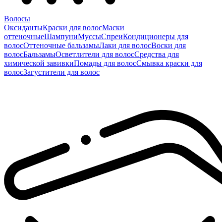
Волосы
Оксиданты
Краски для волос
Маски
оттеночные
Шампуни
Муссы
Спреи
Кондиционеры для
волос
Оттеночные бальзамы
Лаки для волос
Воски для
волос
Бальзамы
Осветлители для волос
Средства для
химической завивки
Помады для волос
Смывка краски для
волос
Загустители для волос