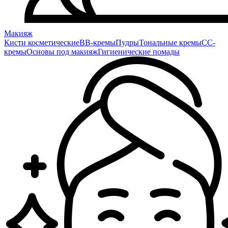
Макияж
Кисти косметические
BB-кремы
Пудры
Тональные кремы
CC-
кремы
Основы под макияж
Гигиенические помады