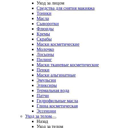
Уход за лицом
Средства для снятия макияжа
Тоники
Масла
Сыворотки
Флюиды
Кремы
Скрабы
Маски косметические
Молочко
Лосьоны
Пилинг
Маски тканевые косметические
Пенки
Маски альгинатные
Эмульсии
Эликсиры
Термальная вода
Патчи
Гидрофильные масла
Глина косметическая
Эссенции
Уход за телом
Назад
Уход за телом