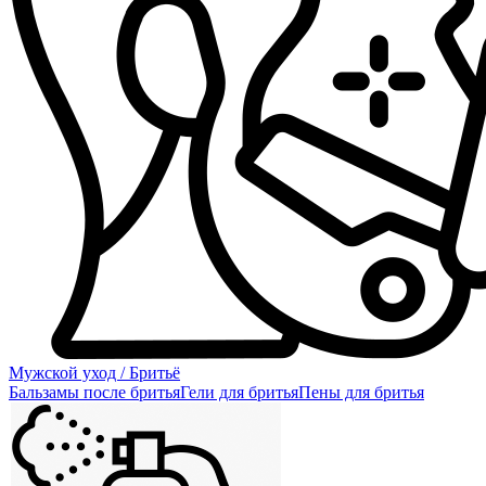
Мужской уход / Бритьё
Бальзамы после бритья
Гели для бритья
Пены для бритья