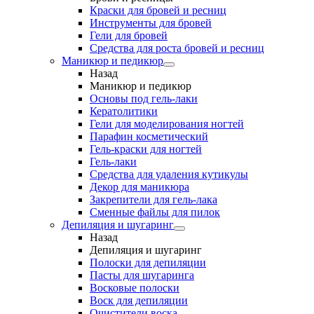
Краски для бровей и ресниц
Инструменты для бровей
Гели для бровей
Средства для роста бровей и ресниц
Маникюр и педикюр
Назад
Маникюр и педикюр
Основы под гель-лаки
Кератолитики
Гели для моделирования ногтей
Парафин косметический
Гель-краски для ногтей
Гель-лаки
Средства для удаления кутикулы
Декор для маникюра
Закрепители для гель-лака
Сменные файлы для пилок
Депиляция и шугаринг
Назад
Депиляция и шугаринг
Полоски для депиляции
Пасты для шугаринга
Восковые полоски
Воск для депиляции
Очистители воска