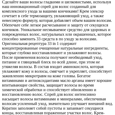
Сделайте ваши волосы гладкими и шелковистыми, используя
наш инновационный спрей для волос созданный для
комплексного ухода за вашими кончиками! Крем элексир
сочетает в себе термозащиту, увлажняющий уход, а также
невесомую формулу, которая добавляет объем вашим волосам.
Обепечьте себе легкое расчесывание и защиту от секущихся
кончиков. Уникальное несмываемое средство для здоровых и
поврежденных волос, натуральных или окрашенных, которое
способно заменить 33 средста в по уходу за волосами.
Оригинальная рецептура 33 in 1 содержит
концентрированные очищенные натуральные ингредиенты,
которые глубоко восстанавливают и увлажняют волосы.
После применения волосы получают необходимый уход,
питание и глянцевый блеск по всей длине, при этом не
утяжеляя волосы. В состав входит аминокислота, которая
увлажняет кожу и волосы, смягчает и укрепляет, способствует
заживлению микротравм на коже головы. Богатое
витаминами и антиоксидантами масло арганы имеет хорошие
впитывающие свойства, защищает волосы во время
химической обработки и способствует обновлению и
восстановлению волос. Спрей для волос интенсивно
насыщает волосы витаминами и минералами, обеспечивая
волосам усиленный уход, значительно улучшает внешний вид.
Кератин заполняет собой пустоты и запаивает секущиеся
концы, восстанавливая пораженные участки волос. Крем-