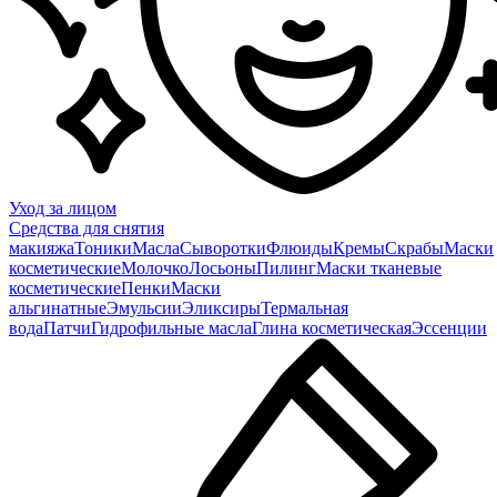
Уход за лицом
Средства для снятия
макияжа
Тоники
Масла
Сыворотки
Флюиды
Кремы
Скрабы
Маски
косметические
Молочко
Лосьоны
Пилинг
Маски тканевые
косметические
Пенки
Маски
альгинатные
Эмульсии
Эликсиры
Термальная
вода
Патчи
Гидрофильные масла
Глина косметическая
Эссенции