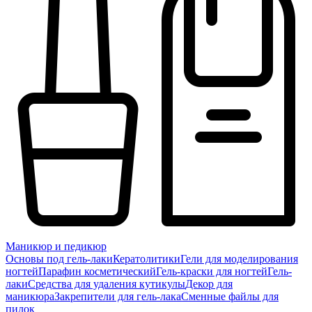
Маникюр и педикюр
Основы под гель-лаки
Кератолитики
Гели для моделирования
ногтей
Парафин косметический
Гель-краски для ногтей
Гель-
лаки
Средства для удаления кутикулы
Декор для
маникюра
Закрепители для гель-лака
Сменные файлы для
пилок