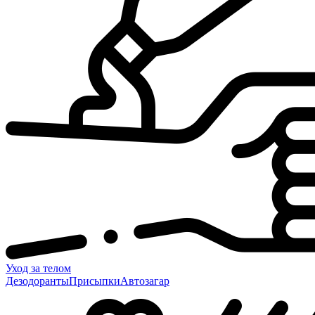
Уход за телом
Дезодоранты
Присыпки
Автозагар