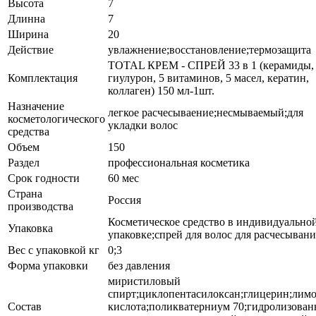
Высота
7
Длинна
7
Ширина
20
Действие
увлажнение;восстановление;термозащита
TOTAL КРЕМ - СПРЕЙ 33 в 1 (керамиды,
Комплектация
гиулурон, 5 витаминов, 5 масел, кератин,
коллаген) 150 мл-1шт.
Назначение
легкое расчесываение;несмываемый;для
косметологического
укладки волос
средства
Объем
150
Раздел
профессиональная косметика
Срок годности
60 мес
Страна
Россия
производства
Косметическое средство в индивидуально
Упаковка
упаковке;спрей для волос для расчесывани
Вес с упаковкой кг
0;3
Форма упаковки
без давления
миристиловый
спирт;циклопентасилоксан;глицерин;лим
Состав
кислота;поликватерниум 70;гидролизова