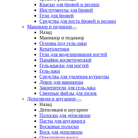
Краски для бровей и ресниц
Инструменты для бровей
Гели для бровей
Средства для роста бровей и ресниц
Маникюр и педикюр
Назад
Маникюр и педикюр
Основы под гель-лаки
Кератолитики
Гели для моделирования ногтей
Парафин косметический
Гель-краски для ногтей
Гель-лаки
Средства для удаления кутикулы
Декор для маникюра
Закрепители для гель-лака
Сменные файлы для пилок
Депиляция и шугаринг
Назад
Депиляция и шугаринг
Полоски для депиляции
Пасты для шугаринга
Восковые полоски
Воск для депиляции
Очистители воска