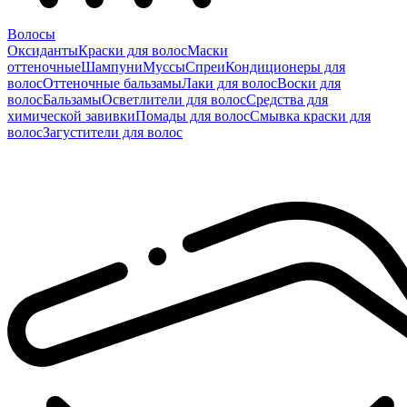
Волосы
Оксиданты
Краски для волос
Маски
оттеночные
Шампуни
Муссы
Спреи
Кондиционеры для
волос
Оттеночные бальзамы
Лаки для волос
Воски для
волос
Бальзамы
Осветлители для волос
Средства для
химической завивки
Помады для волос
Смывка краски для
волос
Загустители для волос