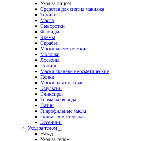
Уход за лицом
Средства для снятия макияжа
Тоники
Масла
Сыворотки
Флюиды
Кремы
Скрабы
Маски косметические
Молочко
Лосьоны
Пилинг
Маски тканевые косметические
Пенки
Маски альгинатные
Эмульсии
Эликсиры
Термальная вода
Патчи
Гидрофильные масла
Глина косметическая
Эссенции
Уход за телом
Назад
Уход за телом