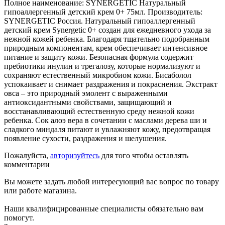
Полное наименование: SYNERGETIC Натуральный
гипоаллергенный детский крем 0+ 75мл. Производитель:
SYNERGETIC Россия. Натуральный гипоаллергенный
детский крем Synergetic 0+ создан для ежедневного ухода за
нежной кожей ребенка. Благодаря тщательно подобранным
природным компонентам, крем обеспечивает интенсивное
питание и защиту кожи. Безопасная формула содержит
пребиотики инулин и трегалозу, которые нормализуют и
сохраняют естественный микробиом кожи. Бисаболол
успокаивает и снимает раздражения и покраснения. Экстракт
овса – это природный эмолент с выраженными
антиоксидантными свойствами, защищающий и
восстанавливающий естественную среду нежной кожи
ребенка. Сок алоэ вера в сочетании с маслами дерева ши и
сладкого миндаля питают и увлажняют кожу, предотвращая
появление сухости, раздражения и шелушения.
Пожалуйста,
авторизуйтесь
для того чтобы оставлять
комментарии
Вы можете задать любой интересующий вас вопрос по товару
или работе магазина.
Наши квалифицированные специалисты обязательно вам
помогут.