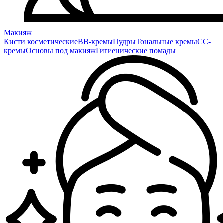
Макияж
Кисти косметические
BB-кремы
Пудры
Тональные кремы
CC-
кремы
Основы под макияж
Гигиенические помады