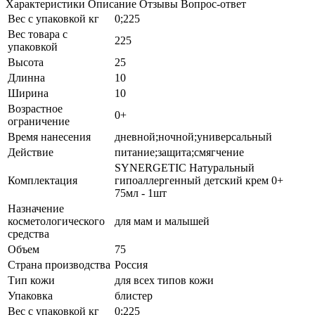
Характеристики
Описание
Отзывы
Вопрос-ответ
Вес с упаковкой кг
0;225
Вес товара с
225
упаковкой
Высота
25
Длинна
10
Ширина
10
Возрастное
0+
ограничение
Время нанесения
дневной;ночной;универсальный
Действие
питание;защита;смягчение
SYNERGETIC Натуральный
Комплектация
гипоаллергенный детский крем 0+
75мл - 1шт
Назначение
косметологического
для мам и малышей
средства
Объем
75
Страна производства
Россия
Тип кожи
для всех типов кожи
Упаковка
блистер
Вес с упаковкой кг
0;225