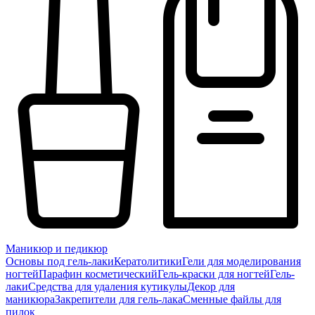
Маникюр и педикюр
Основы под гель-лаки
Кератолитики
Гели для моделирования
ногтей
Парафин косметический
Гель-краски для ногтей
Гель-
лаки
Средства для удаления кутикулы
Декор для
маникюра
Закрепители для гель-лака
Сменные файлы для
пилок