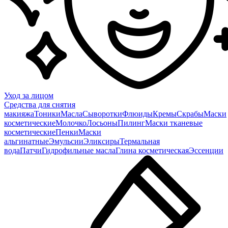
Уход за лицом
Средства для снятия
макияжа
Тоники
Масла
Сыворотки
Флюиды
Кремы
Скрабы
Маски
косметические
Молочко
Лосьоны
Пилинг
Маски тканевые
косметические
Пенки
Маски
альгинатные
Эмульсии
Эликсиры
Термальная
вода
Патчи
Гидрофильные масла
Глина косметическая
Эссенции