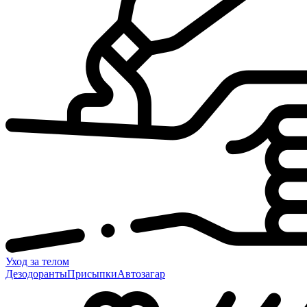
Уход за телом
Дезодоранты
Присыпки
Автозагар