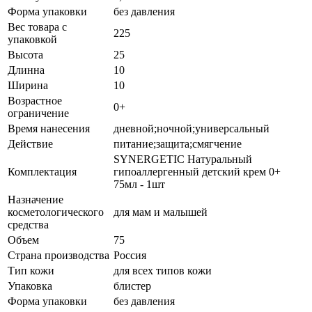
Форма упаковки
без давления
Вес товара с
225
упаковкой
Высота
25
Длинна
10
Ширина
10
Возрастное
0+
ограничение
Время нанесения
дневной;ночной;универсальный
Действие
питание;защита;смягчение
SYNERGETIC Натуральный
Комплектация
гипоаллергенный детский крем 0+
75мл - 1шт
Назначение
косметологического
для мам и малышей
средства
Объем
75
Страна производства
Россия
Тип кожи
для всех типов кожи
Упаковка
блистер
Форма упаковки
без давления