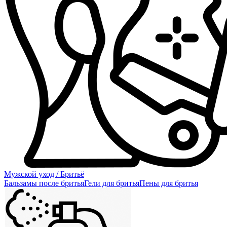
Мужской уход / Бритьё
Бальзамы после бритья
Гели для бритья
Пены для бритья