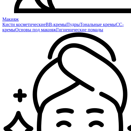
Макияж
Кисти косметические
BB-кремы
Пудры
Тональные кремы
CC-
кремы
Основы под макияж
Гигиенические помады