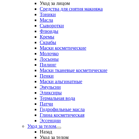
Уход за лицом
Средства для снятия макияжа
Тоники
Масла
Сыворотки
Флюиды
Кремы
Скрабы
Маски косметические
Молочко
Лосьоны
Пилинг
Маски тканевые косметические
Пенки
Маски альгинатные
Эмульсии
Эликсиры
Термальная вода
Патчи
Гидрофильные масла
Глина косметическая
Эссенции
Уход за телом
Назад
Уход за телом