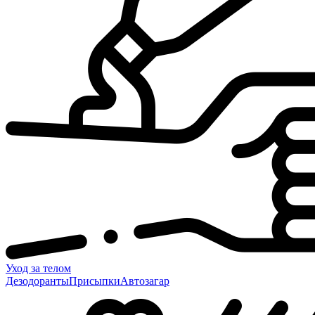
Уход за телом
Дезодоранты
Присыпки
Автозагар