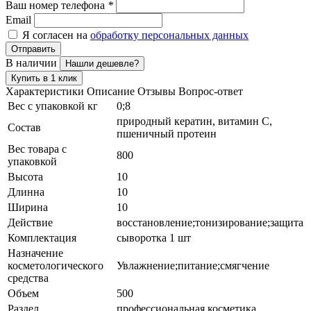
Ваш номер телефона
*
Email
Я согласен на
обработку персональных данных
Отправить
В наличии
Нашли дешевле?
Купить в 1 клик
Характеристики
Описание
Отзывы
Вопрос-ответ
Вес с упаковкой кг
0;8
природный кератин, витамин С,
Состав
пшеничный протеин
Вес товара с
800
упаковкой
Высота
10
Длинна
10
Ширина
10
Действие
восстановление;тонизирование;защита
Комплектация
сыворотка 1 шт
Назначение
косметологического
Увлажнение;питание;смягчение
средства
Объем
500
Раздел
профессиональная косметика