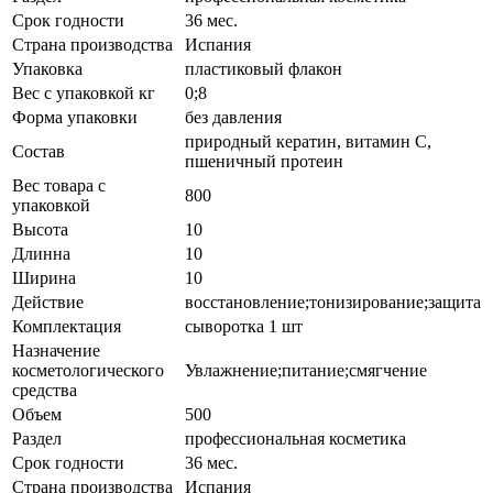
Срок годности
36 мес.
Страна производства
Испания
Упаковка
пластиковый флакон
Вес с упаковкой кг
0;8
Форма упаковки
без давления
природный кератин, витамин С,
Состав
пшеничный протеин
Вес товара с
800
упаковкой
Высота
10
Длинна
10
Ширина
10
Действие
восстановление;тонизирование;защита
Комплектация
сыворотка 1 шт
Назначение
косметологического
Увлажнение;питание;смягчение
средства
Объем
500
Раздел
профессиональная косметика
Срок годности
36 мес.
Страна производства
Испания