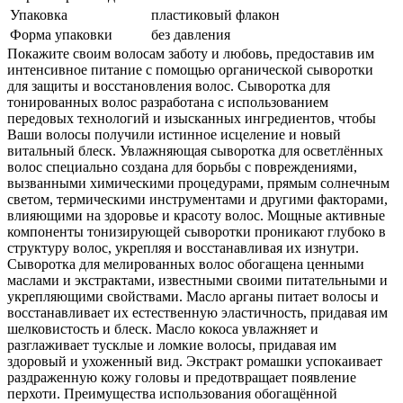
Упаковка
пластиковый флакон
Форма упаковки
без давления
Покажите своим волосам заботу и любовь, предоставив им
интенсивное питание с помощью органической сыворотки
для защиты и восстановления волос. Сыворотка для
тонированных волос разработана с использованием
передовых технологий и изысканных ингредиентов, чтобы
Ваши волосы получили истинное исцеление и новый
витальный блеск. Увлажняющая сыворотка для осветлённых
волос специально создана для борьбы с повреждениями,
вызванными химическими процедурами, прямым солнечным
светом, термическими инструментами и другими факторами,
влияющими на здоровье и красоту волос. Мощные активные
компоненты тонизирующей сыворотки проникают глубоко в
структуру волос, укрепляя и восстанавливая их изнутри.
Сыворотка для мелированных волос обогащена ценными
маслами и экстрактами, известными своими питательными и
укрепляющими свойствами. Масло арганы питает волосы и
восстанавливает их естественную эластичность, придавая им
шелковистость и блеск. Масло кокоса увлажняет и
разглаживает тусклые и ломкие волосы, придавая им
здоровый и ухоженный вид. Экстракт ромашки успокаивает
раздраженную кожу головы и предотвращает появление
перхоти. Преимущества использования обогащённой