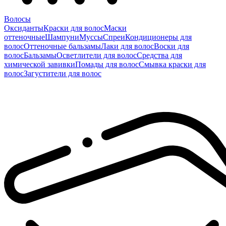
Волосы
Оксиданты
Краски для волос
Маски
оттеночные
Шампуни
Муссы
Спреи
Кондиционеры для
волос
Оттеночные бальзамы
Лаки для волос
Воски для
волос
Бальзамы
Осветлители для волос
Средства для
химической завивки
Помады для волос
Смывка краски для
волос
Загустители для волос