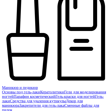
Маникюр и педикюр
Основы под гель-лаки
Кератолитики
Гели для моделирования
ногтей
Парафин косметический
Гель-краски для ногтей
Гель-
лаки
Средства для удаления кутикулы
Декор для
маникюра
Закрепители для гель-лака
Сменные файлы для
пилок