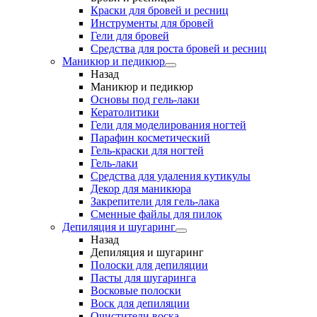
Краски для бровей и ресниц
Инструменты для бровей
Гели для бровей
Средства для роста бровей и ресниц
Маникюр и педикюр
Назад
Маникюр и педикюр
Основы под гель-лаки
Кератолитики
Гели для моделирования ногтей
Парафин косметический
Гель-краски для ногтей
Гель-лаки
Средства для удаления кутикулы
Декор для маникюра
Закрепители для гель-лака
Сменные файлы для пилок
Депиляция и шугаринг
Назад
Депиляция и шугаринг
Полоски для депиляции
Пасты для шугаринга
Восковые полоски
Воск для депиляции
Очистители воска