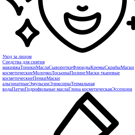
Уход за лицом
Средства для снятия
макияжа
Тоники
Масла
Сыворотки
Флюиды
Кремы
Скрабы
Маски
косметические
Молочко
Лосьоны
Пилинг
Маски тканевые
косметические
Пенки
Маски
альгинатные
Эмульсии
Эликсиры
Термальная
вода
Патчи
Гидрофильные масла
Глина косметическая
Эссенции