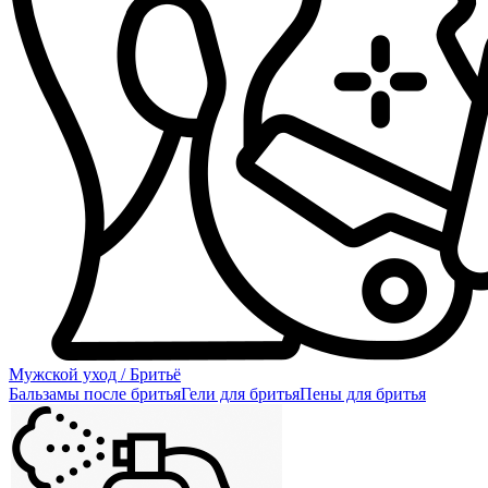
Мужской уход / Бритьё
Бальзамы после бритья
Гели для бритья
Пены для бритья