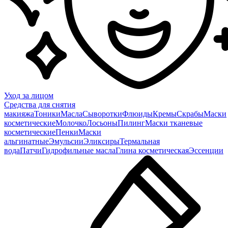
Уход за лицом
Средства для снятия
макияжа
Тоники
Масла
Сыворотки
Флюиды
Кремы
Скрабы
Маски
косметические
Молочко
Лосьоны
Пилинг
Маски тканевые
косметические
Пенки
Маски
альгинатные
Эмульсии
Эликсиры
Термальная
вода
Патчи
Гидрофильные масла
Глина косметическая
Эссенции