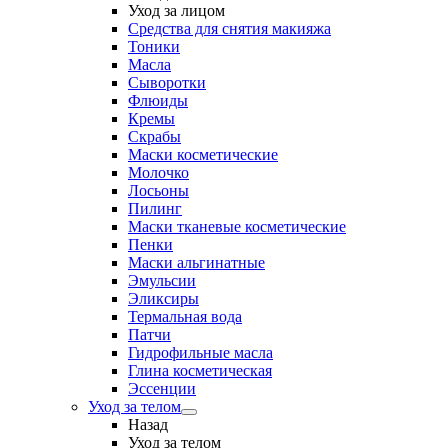
Уход за лицом
Средства для снятия макияжа
Тоники
Масла
Сыворотки
Флюиды
Кремы
Скрабы
Маски косметические
Молочко
Лосьоны
Пилинг
Маски тканевые косметические
Пенки
Маски альгинатные
Эмульсии
Эликсиры
Термальная вода
Патчи
Гидрофильные масла
Глина косметическая
Эссенции
Уход за телом
Назад
Уход за телом