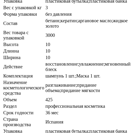
Упаковка
пластиковая бутылка;пластиковая банка
Вес с упаковкой кг
3
Форма упаковки
без давления
бетаин;кератин;аргановое масло;жидкое
Состав
золото
Вес товара с
3000
упаковкой
Высота
10
Длинна
10
Ширина
10
восстановление;увлажнение;мгновенный
Действие
блеск
Комплектация
шампунь 1 шт.;Маска 1 шт.
Назначение
разглаживание;придание
косметологического
объема;придание мягкости
средства
Объем
425
Раздел
профессиональная косметика
Срок годности
36 мес
Страна
Испания
производства
Упаковка
пластиковая бутылка;пластиковая банка