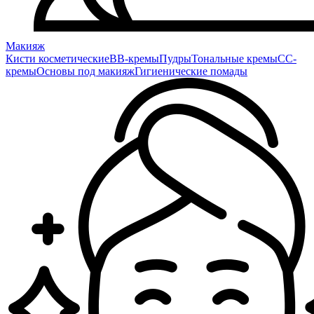
Макияж
Кисти косметические
BB-кремы
Пудры
Тональные кремы
CC-
кремы
Основы под макияж
Гигиенические помады