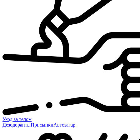
Уход за телом
Дезодоранты
Присыпки
Автозагар