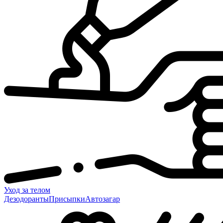
Уход за телом
Дезодоранты
Присыпки
Автозагар