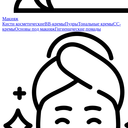
Макияж
Кисти косметические
BB-кремы
Пудры
Тональные кремы
CC-
кремы
Основы под макияж
Гигиенические помады