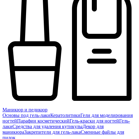
Маникюр и педикюр
Основы под гель-лаки
Кератолитики
Гели для моделирования
ногтей
Парафин косметический
Гель-краски для ногтей
Гель-
лаки
Средства для удаления кутикулы
Декор для
маникюра
Закрепители для гель-лака
Сменные файлы для
пилок