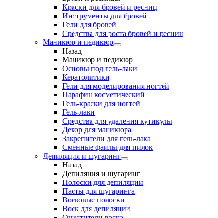
Краски для бровей и ресниц
Инструменты для бровей
Гели для бровей
Средства для роста бровей и ресниц
Маникюр и педикюр
Назад
Маникюр и педикюр
Основы под гель-лаки
Кератолитики
Гели для моделирования ногтей
Парафин косметический
Гель-краски для ногтей
Гель-лаки
Средства для удаления кутикулы
Декор для маникюра
Закрепители для гель-лака
Сменные файлы для пилок
Депиляция и шугаринг
Назад
Депиляция и шугаринг
Полоски для депиляции
Пасты для шугаринга
Восковые полоски
Воск для депиляции
Очистители воска