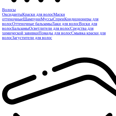
Волосы
Оксиданты
Краски для волос
Маски
оттеночные
Шампуни
Муссы
Спреи
Кондиционеры для
волос
Оттеночные бальзамы
Лаки для волос
Воски для
волос
Бальзамы
Осветлители для волос
Средства для
химической завивки
Помады для волос
Смывка краски для
волос
Загустители для волос