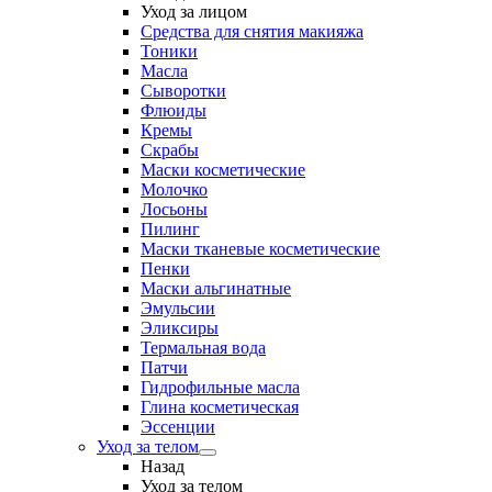
Уход за лицом
Средства для снятия макияжа
Тоники
Масла
Сыворотки
Флюиды
Кремы
Скрабы
Маски косметические
Молочко
Лосьоны
Пилинг
Маски тканевые косметические
Пенки
Маски альгинатные
Эмульсии
Эликсиры
Термальная вода
Патчи
Гидрофильные масла
Глина косметическая
Эссенции
Уход за телом
Назад
Уход за телом