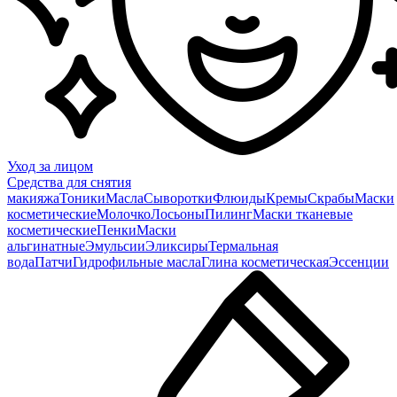
Уход за лицом
Средства для снятия
макияжа
Тоники
Масла
Сыворотки
Флюиды
Кремы
Скрабы
Маски
косметические
Молочко
Лосьоны
Пилинг
Маски тканевые
косметические
Пенки
Маски
альгинатные
Эмульсии
Эликсиры
Термальная
вода
Патчи
Гидрофильные масла
Глина косметическая
Эссенции