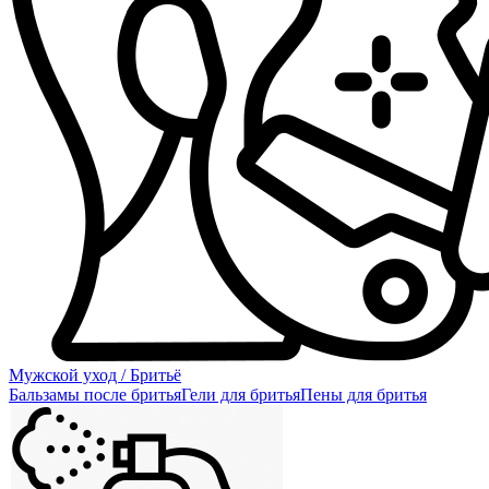
Мужской уход / Бритьё
Бальзамы после бритья
Гели для бритья
Пены для бритья