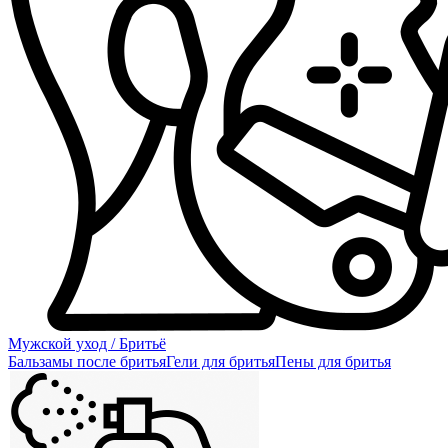
Мужской уход / Бритьё
Бальзамы после бритья
Гели для бритья
Пены для бритья