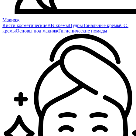
Макияж
Кисти косметические
BB-кремы
Пудры
Тональные кремы
CC-
кремы
Основы под макияж
Гигиенические помады