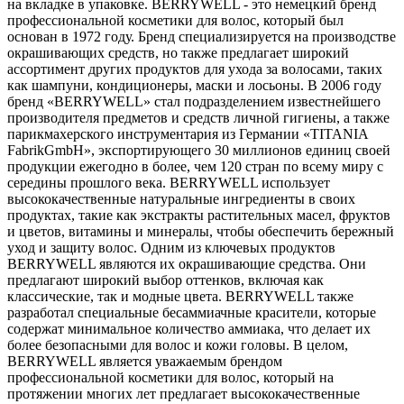
на вкладке в упаковке. BERRYWELL - это немецкий бренд
профессиональной косметики для волос, который был
основан в 1972 году. Бренд специализируется на производстве
окрашивающих средств, но также предлагает широкий
ассортимент других продуктов для ухода за волосами, таких
как шампуни, кондиционеры, маски и лосьоны. В 2006 году
бренд «BERRYWELL» стал подразделением известнейшего
производителя предметов и средств личной гигиены, а также
парикмахерского инструментария из Германии «TITANIA
FabrikGmbH», экспортирующего 30 миллионов единиц своей
продукции ежегодно в более, чем 120 стран по всему миру с
середины прошлого века. BERRYWELL использует
высококачественные натуральные ингредиенты в своих
продуктах, такие как экстракты растительных масел, фруктов
и цветов, витамины и минералы, чтобы обеспечить бережный
уход и защиту волос. Одним из ключевых продуктов
BERRYWELL являются их окрашивающие средства. Они
предлагают широкий выбор оттенков, включая как
классические, так и модные цвета. BERRYWELL также
разработал специальные бесаммиачные красители, которые
содержат минимальное количество аммиака, что делает их
более безопасными для волос и кожи головы. В целом,
BERRYWELL является уважаемым брендом
профессиональной косметики для волос, который на
протяжении многих лет предлагает высококачественные