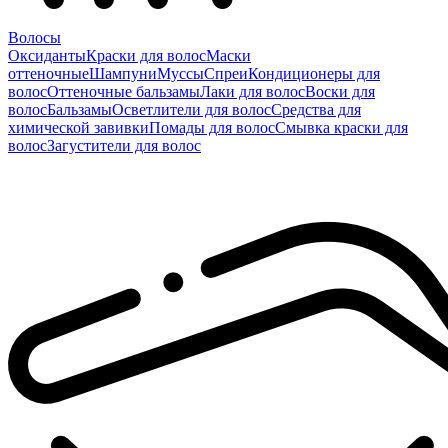
Волосы
Оксиданты
Краски для волос
Маски
оттеночные
Шампуни
Муссы
Спреи
Кондиционеры для
волос
Оттеночные бальзамы
Лаки для волос
Воски для
волос
Бальзамы
Осветлители для волос
Средства для
химической завивки
Помады для волос
Смывка краски для
волос
Загустители для волос