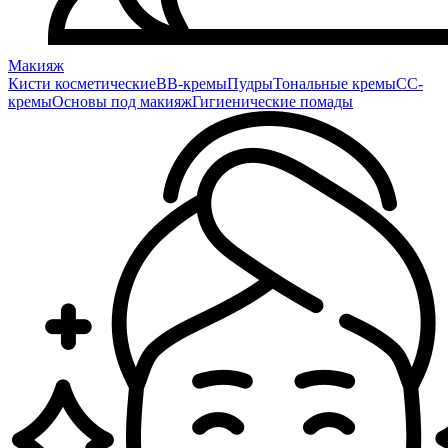
Макияж
Кисти косметические
BB-кремы
Пудры
Тональные кремы
CC-
кремы
Основы под макияж
Гигиенические помады