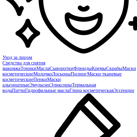
Уход за лицом
Средства для снятия
макияжа
Тоники
Масла
Сыворотки
Флюиды
Кремы
Скрабы
Маски
косметические
Молочко
Лосьоны
Пилинг
Маски тканевые
косметические
Пенки
Маски
альгинатные
Эмульсии
Эликсиры
Термальная
вода
Патчи
Гидрофильные масла
Глина косметическая
Эссенции