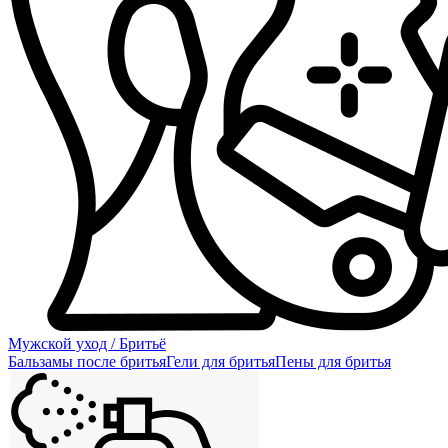
Мужской уход / Бритьё
Бальзамы после бритья
Гели для бритья
Пены для бритья