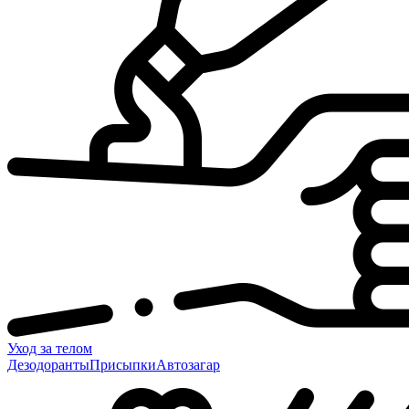
Уход за телом
Дезодоранты
Присыпки
Автозагар