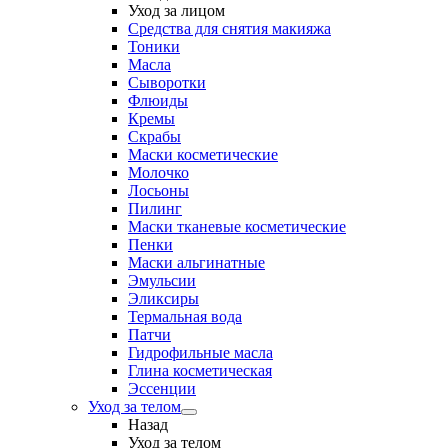
Уход за лицом
Средства для снятия макияжа
Тоники
Масла
Сыворотки
Флюиды
Кремы
Скрабы
Маски косметические
Молочко
Лосьоны
Пилинг
Маски тканевые косметические
Пенки
Маски альгинатные
Эмульсии
Эликсиры
Термальная вода
Патчи
Гидрофильные масла
Глина косметическая
Эссенции
Уход за телом
Назад
Уход за телом