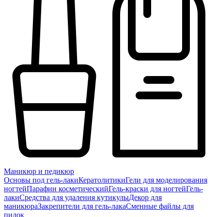
Маникюр и педикюр
Основы под гель-лаки
Кератолитики
Гели для моделирования
ногтей
Парафин косметический
Гель-краски для ногтей
Гель-
лаки
Средства для удаления кутикулы
Декор для
маникюра
Закрепители для гель-лака
Сменные файлы для
пилок