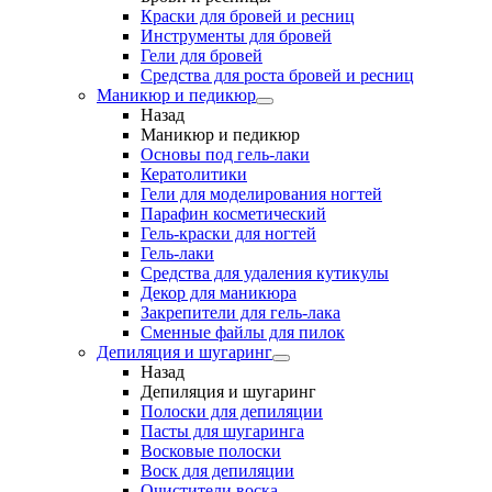
Краски для бровей и ресниц
Инструменты для бровей
Гели для бровей
Средства для роста бровей и ресниц
Маникюр и педикюр
Назад
Маникюр и педикюр
Основы под гель-лаки
Кератолитики
Гели для моделирования ногтей
Парафин косметический
Гель-краски для ногтей
Гель-лаки
Средства для удаления кутикулы
Декор для маникюра
Закрепители для гель-лака
Сменные файлы для пилок
Депиляция и шугаринг
Назад
Депиляция и шугаринг
Полоски для депиляции
Пасты для шугаринга
Восковые полоски
Воск для депиляции
Очистители воска