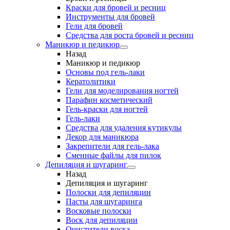
Краски для бровей и ресниц
Инструменты для бровей
Гели для бровей
Средства для роста бровей и ресниц
Маникюр и педикюр
Назад
Маникюр и педикюр
Основы под гель-лаки
Кератолитики
Гели для моделирования ногтей
Парафин косметический
Гель-краски для ногтей
Гель-лаки
Средства для удаления кутикулы
Декор для маникюра
Закрепители для гель-лака
Сменные файлы для пилок
Депиляция и шугаринг
Назад
Депиляция и шугаринг
Полоски для депиляции
Пасты для шугаринга
Восковые полоски
Воск для депиляции
Очистители воска