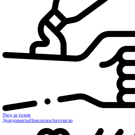
Уход за телом
Дезодоранты
Присыпки
Автозагар