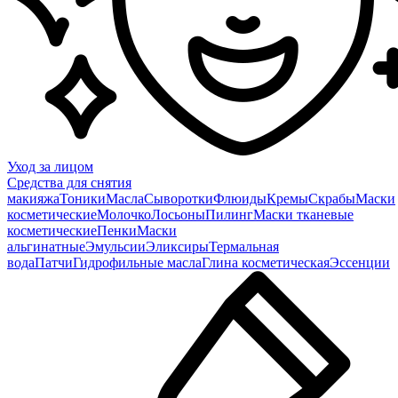
Уход за лицом
Средства для снятия
макияжа
Тоники
Масла
Сыворотки
Флюиды
Кремы
Скрабы
Маски
косметические
Молочко
Лосьоны
Пилинг
Маски тканевые
косметические
Пенки
Маски
альгинатные
Эмульсии
Эликсиры
Термальная
вода
Патчи
Гидрофильные масла
Глина косметическая
Эссенции