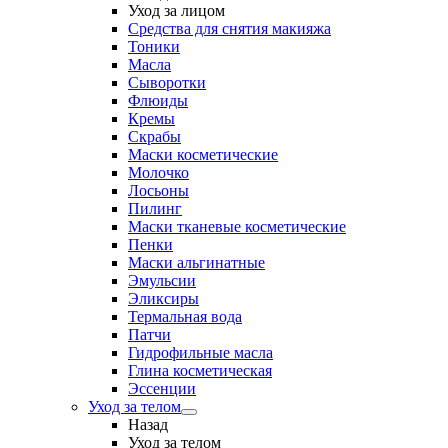
Уход за лицом
Средства для снятия макияжа
Тоники
Масла
Сыворотки
Флюиды
Кремы
Скрабы
Маски косметические
Молочко
Лосьоны
Пилинг
Маски тканевые косметические
Пенки
Маски альгинатные
Эмульсии
Эликсиры
Термальная вода
Патчи
Гидрофильные масла
Глина косметическая
Эссенции
Уход за телом
Назад
Уход за телом