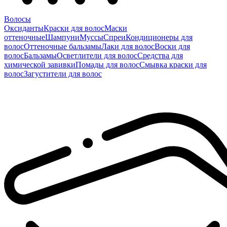
Волосы
Оксиданты
Краски для волос
Маски
оттеночные
Шампуни
Муссы
Спреи
Кондиционеры для
волос
Оттеночные бальзамы
Лаки для волос
Воски для
волос
Бальзамы
Осветлители для волос
Средства для
химической завивки
Помады для волос
Смывка краски для
волос
Загустители для волос