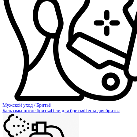
Мужской уход / Бритьё
Бальзамы после бритья
Гели для бритья
Пены для бритья