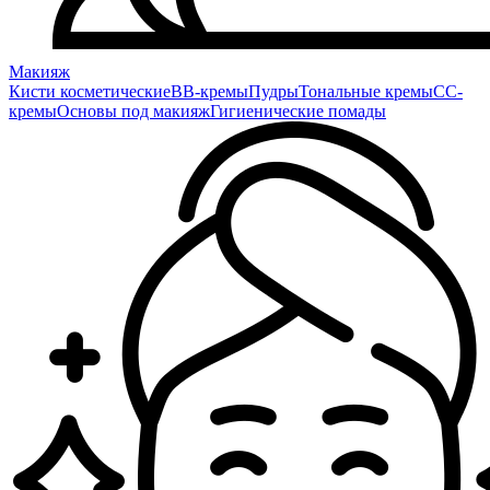
Макияж
Кисти косметические
BB-кремы
Пудры
Тональные кремы
CC-
кремы
Основы под макияж
Гигиенические помады