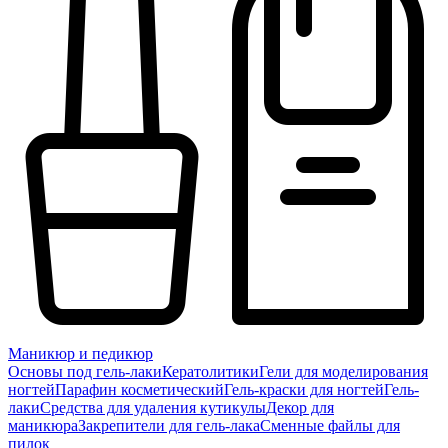
Маникюр и педикюр
Основы под гель-лаки
Кератолитики
Гели для моделирования
ногтей
Парафин косметический
Гель-краски для ногтей
Гель-
лаки
Средства для удаления кутикулы
Декор для
маникюра
Закрепители для гель-лака
Сменные файлы для
пилок