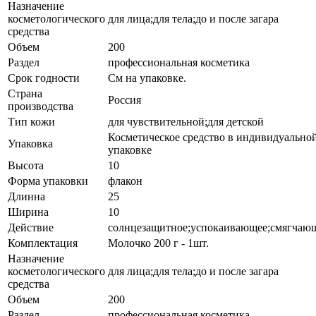
Назначение
косметологического
для лица;для тела;до и после загара
средства
Объем
200
Раздел
профессиональная косметика
Срок годности
См на упаковке.
Страна
Россия
производства
Тип кожи
для чувствительной;для детской
Косметическое средство в индивидуально
Упаковка
упаковке
Высота
10
Форма упаковки
флакон
Длинна
25
Ширина
10
Действие
солнцезащитное;успокаивающее;смягчаю
Комплектация
Молочко 200 г - 1шт.
Назначение
косметологического
для лица;для тела;до и после загара
средства
Объем
200
Раздел
профессиональная косметика