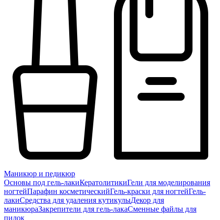
Маникюр и педикюр
Основы под гель-лаки
Кератолитики
Гели для моделирования
ногтей
Парафин косметический
Гель-краски для ногтей
Гель-
лаки
Средства для удаления кутикулы
Декор для
маникюра
Закрепители для гель-лака
Сменные файлы для
пилок