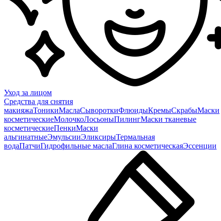
Уход за лицом
Средства для снятия
макияжа
Тоники
Масла
Сыворотки
Флюиды
Кремы
Скрабы
Маски
косметические
Молочко
Лосьоны
Пилинг
Маски тканевые
косметические
Пенки
Маски
альгинатные
Эмульсии
Эликсиры
Термальная
вода
Патчи
Гидрофильные масла
Глина косметическая
Эссенции