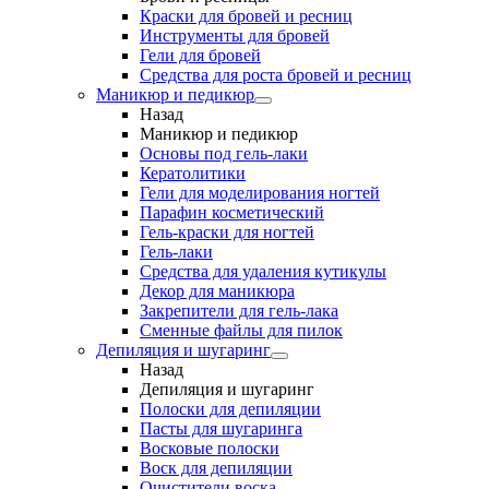
Краски для бровей и ресниц
Инструменты для бровей
Гели для бровей
Средства для роста бровей и ресниц
Маникюр и педикюр
Назад
Маникюр и педикюр
Основы под гель-лаки
Кератолитики
Гели для моделирования ногтей
Парафин косметический
Гель-краски для ногтей
Гель-лаки
Средства для удаления кутикулы
Декор для маникюра
Закрепители для гель-лака
Сменные файлы для пилок
Депиляция и шугаринг
Назад
Депиляция и шугаринг
Полоски для депиляции
Пасты для шугаринга
Восковые полоски
Воск для депиляции
Очистители воска