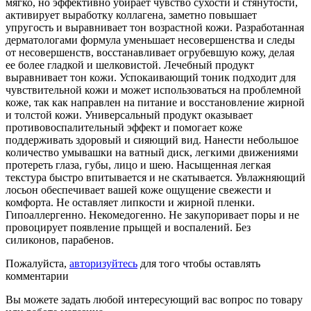
мягко, но эффективно убирает чувство сухости и стянутости,
активирует выработку коллагена, заметно повышает
упругость и выравнивает тон возрастной кожи. Разработанная
дерматологами формула уменьшает несовершенства и следы
от несовершенств, восстанавливает огрубевшую кожу, делая
ее более гладкой и шелковистой. Лечебный продукт
выравнивает тон кожи. Успокаивающий тоник подходит для
чувствительной кожи и может использоваться на проблемной
коже, так как направлен на питание и восстановление жирной
и толстой кожи. Универсальный продукт оказывает
противовоспалительный эффект и помогает коже
поддерживать здоровый и сияющий вид. Нанести небольшое
количество умывашки на ватный диск, легкими движениями
протереть глаза, губы, лицо и шею. Насыщенная легкая
текстура быстро впитывается и не скатывается. Увлажняющий
лосьон обеспечивает вашей коже ощущение свежести и
комфорта. Не оставляет липкости и жирной пленки.
Гипоаллергенно. Некомедогенно. Не закупоривает поры и не
провоцирует появление прыщей и воспалений. Без
силиконов, парабенов.
Пожалуйста,
авторизуйтесь
для того чтобы оставлять
комментарии
Вы можете задать любой интересующий вас вопрос по товару