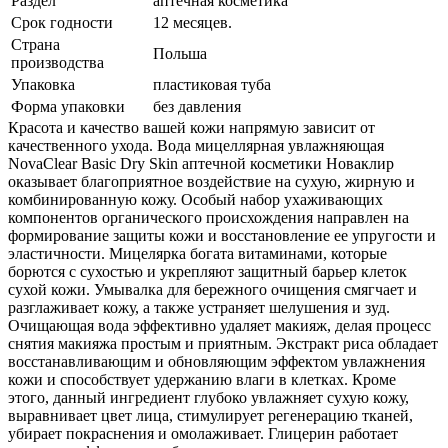
Раздел
аптечная косметика
Срок годности
12 месяцев.
Страна
Польша
производства
Упаковка
пластиковая туба
Форма упаковки
без давления
Красота и качество вашей кожи напрямую зависит от
качественного ухода. Вода мицеллярная увлажняющая
NovaClear Basic Dry Skin аптечной косметики Новаклир
оказывает благоприятное воздействие на сухую, жирную и
комбинированную кожу. Особый набор ухаживающих
компонентов органического происхождения направлен на
формирование защиты кожи и восстановление ее упругости и
эластичности. Мицелярка богата витаминами, которые
борются с сухостью и укрепляют защитный барьер клеток
сухой кожи. Умывалка для бережного очищения смягчает и
разглаживает кожу, а также устраняет шелушения и зуд.
Очищающая вода эффективно удаляет макияж, делая процесс
снятия макияжа простым и приятным. Экстракт риса обладает
восстанавливающим и обновляющим эффектом увлажнения
кожи и способствует удержанию влаги в клетках. Кроме
этого, данный ингредиент глубоко увлажняет сухую кожу,
выравнивает цвет лица, стимулирует регенерацию тканей,
убирает покраснения и омолаживает. Глицерин работает