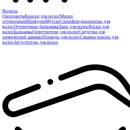
Волосы
Оксиданты
Краски для волос
Маски
оттеночные
Шампуни
Муссы
Спреи
Кондиционеры для
волос
Оттеночные бальзамы
Лаки для волос
Воски для
волос
Бальзамы
Осветлители для волос
Средства для
химической завивки
Помады для волос
Смывка краски для
волос
Загустители для волос