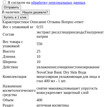
Я согласен на
обработку персональных данных
Отправить
В наличии
Нашли дешевле?
Купить в 1 клик
Характеристики
Описание
Отзывы
Вопрос-ответ
Вес с упаковкой кг
0;55
экстракт риса;глицерин;вода;Гиалуронат
Состав
натрия
Вес товара с
550
упаковкой
Высота
25
Длинна
10
Ширина
10
Действие
увлажнение;очищение;тонизирование
NovaClear Basic Dry Skin Вода
Комплектация
мицеллярная увлажняющая для лица и
глаз 400 мл - 1 шт.
Назначение
снятие макияжа;повышает упругость
косметологического
кожи;укрепляет защитный слой
средства
Объем
400
Раздел
аптечная косметика