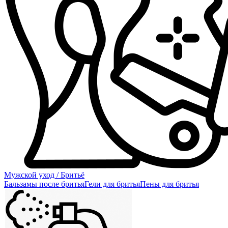
Мужской уход / Бритьё
Бальзамы после бритья
Гели для бритья
Пены для бритья