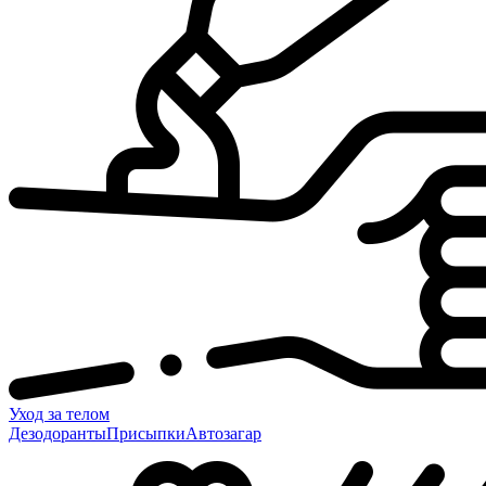
Уход за телом
Дезодоранты
Присыпки
Автозагар