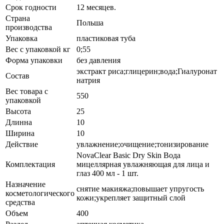
Срок годности
12 месяцев.
Страна
Польша
производства
Упаковка
пластиковая туба
Вес с упаковкой кг
0;55
Форма упаковки
без давления
экстракт риса;глицерин;вода;Гиалуронат
Состав
натрия
Вес товара с
550
упаковкой
Высота
25
Длинна
10
Ширина
10
Действие
увлажнение;очищение;тонизирование
NovaClear Basic Dry Skin Вода
Комплектация
мицеллярная увлажняющая для лица и
глаз 400 мл - 1 шт.
Назначение
снятие макияжа;повышает упругость
косметологического
кожи;укрепляет защитный слой
средства
Объем
400