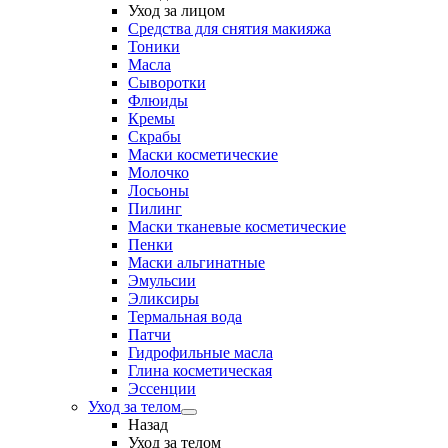
Уход за лицом
Средства для снятия макияжа
Тоники
Масла
Сыворотки
Флюиды
Кремы
Скрабы
Маски косметические
Молочко
Лосьоны
Пилинг
Маски тканевые косметические
Пенки
Маски альгинатные
Эмульсии
Эликсиры
Термальная вода
Патчи
Гидрофильные масла
Глина косметическая
Эссенции
Уход за телом
Назад
Уход за телом