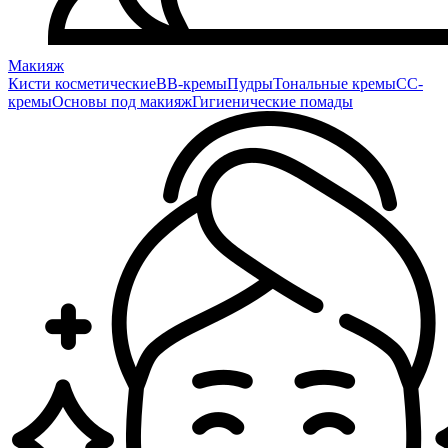
Макияж
Кисти косметические
BB-кремы
Пудры
Тональные кремы
CC-
кремы
Основы под макияж
Гигиенические помады