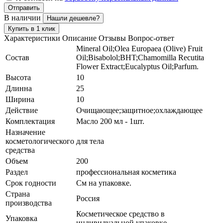
Отправить
В наличии
Нашли дешевле?
Купить в 1 клик
Характеристики
Описание
Отзывы
Вопрос-ответ
Mineral Oil;Olea Europaea (Olive) Fruit
Состав
Oil;Bisabolol;BHT;Chamomilla Recutita
Flower Extract;Eucalyptus Oil;Parfum.
Высота
10
Длинна
25
Ширина
10
Действие
Очищающее;защитное;охлаждающее
Комплектация
Масло 200 мл - 1шт.
Назначение
косметологического
для тела
средства
Объем
200
Раздел
профессиональная косметика
Срок годности
См на упаковке.
Страна
Россия
производства
Косметическое средство в
Упаковка
индивидуальной упаковке