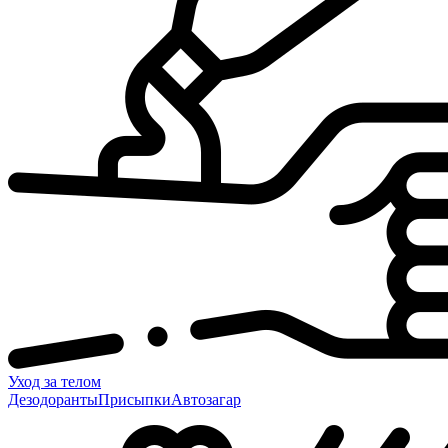
Уход за телом
Дезодоранты
Присыпки
Автозагар