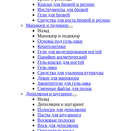
Краски для бровей и ресниц
Инструменты для бровей
Гели для бровей
Средства для роста бровей и ресниц
Маникюр и педикюр
Назад
Маникюр и педикюр
Основы под гель-лаки
Кератолитики
Гели для моделирования ногтей
Парафин косметический
Гель-краски для ногтей
Гель-лаки
Средства для удаления кутикулы
Декор для маникюра
Закрепители для гель-лака
Сменные файлы для пилок
Депиляция и шугаринг
Назад
Депиляция и шугаринг
Полоски для депиляции
Пасты для шугаринга
Восковые полоски
Воск для депиляции
Очистители воска