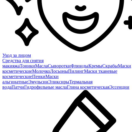
Уход за лицом
Средства для снятия
макияжа
Тоники
Масла
Сыворотки
Флюиды
Кремы
Скрабы
Маски
косметические
Молочко
Лосьоны
Пилинг
Маски тканевые
косметические
Пенки
Маски
альгинатные
Эмульсии
Эликсиры
Термальная
вода
Патчи
Гидрофильные масла
Глина косметическая
Эссенции