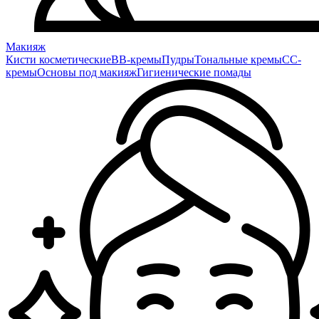
Макияж
Кисти косметические
BB-кремы
Пудры
Тональные кремы
CC-
кремы
Основы под макияж
Гигиенические помады