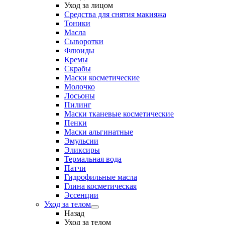
Уход за лицом
Средства для снятия макияжа
Тоники
Масла
Сыворотки
Флюиды
Кремы
Скрабы
Маски косметические
Молочко
Лосьоны
Пилинг
Маски тканевые косметические
Пенки
Маски альгинатные
Эмульсии
Эликсиры
Термальная вода
Патчи
Гидрофильные масла
Глина косметическая
Эссенции
Уход за телом
Назад
Уход за телом