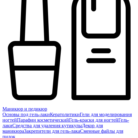
Маникюр и педикюр
Основы под гель-лаки
Кератолитики
Гели для моделирования
ногтей
Парафин косметический
Гель-краски для ногтей
Гель-
лаки
Средства для удаления кутикулы
Декор для
маникюра
Закрепители для гель-лака
Сменные файлы для
пилок