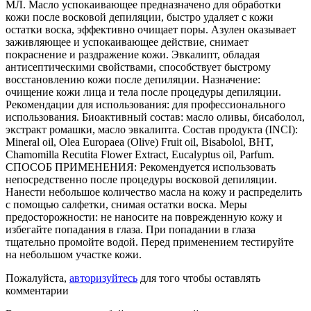
МЛ. Масло успокаивающее предназначено для обработки
кожи после восковой депиляции, быстро удаляет с кожи
остатки воска, эффективно очищает поры. Азулен оказывает
заживляющее и успокаивающее действие, снимает
покраснение и раздражение кожи. Эвкалипт, обладая
антисептическими свойствами, способствует быстрому
восстановлению кожи после депиляции. Назначение:
очищение кожи лица и тела после процедуры депиляции.
Рекомендации для использования: для профессионального
использования. Биоактивный состав: масло оливы, бисаболол,
экстракт ромашки, масло эвкалипта. Состав продукта (INCI):
Mineral oil, Olea Europaea (Olive) Fruit oil, Bisabolol, BHT,
Chamomilla Recutita Flower Extract, Eucalyptus oil, Parfum.
СПОСОБ ПРИМЕНЕНИЯ: Рекомендуется использовать
непосредственно после процедуры восковой депиляции.
Нанести небольшое количество масла на кожу и распределить
с помощью салфетки, снимая остатки воска. Меры
предосторожности: не наносите на поврежденную кожу и
избегайте попадания в глаза. При попадании в глаза
тщательно промойте водой. Перед применением тестируйте
на небольшом участке кожи.
Пожалуйста,
авторизуйтесь
для того чтобы оставлять
комментарии