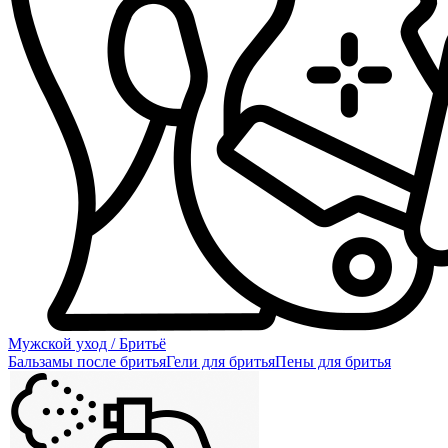
Мужской уход / Бритьё
Бальзамы после бритья
Гели для бритья
Пены для бритья