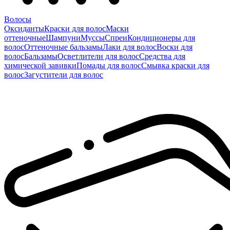
Волосы
Оксиданты
Краски для волос
Маски
оттеночные
Шампуни
Муссы
Спреи
Кондиционеры для
волос
Оттеночные бальзамы
Лаки для волос
Воски для
волос
Бальзамы
Осветлители для волос
Средства для
химической завивки
Помады для волос
Смывка краски для
волос
Загустители для волос