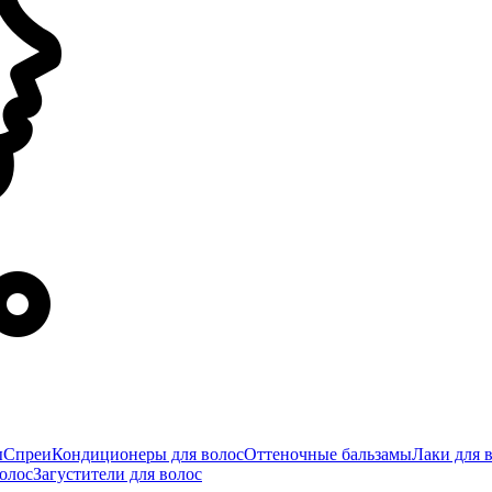
ы
Спреи
Кондиционеры для волос
Оттеночные бальзамы
Лаки для 
олос
Загустители для волос