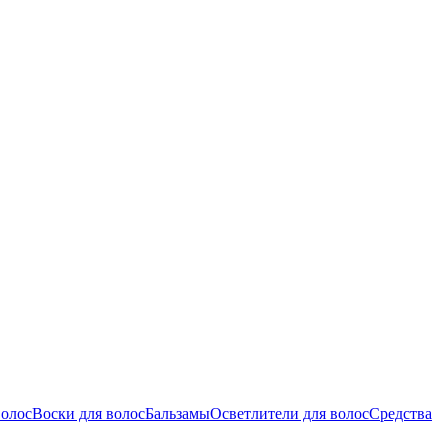
волос
Воски для волос
Бальзамы
Осветлители для волос
Средства