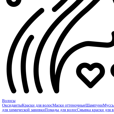
Волосы
Оксиданты
Краски для волос
Маски оттеночные
Шампуни
Мусс
для химической завивки
Помады для волос
Смывка краски для в