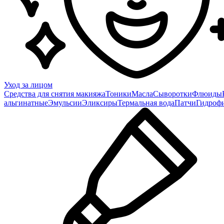
Уход за лицом
Средства для снятия макияжа
Тоники
Масла
Сыворотки
Флюиды
альгинатные
Эмульсии
Эликсиры
Термальная вода
Патчи
Гидроф