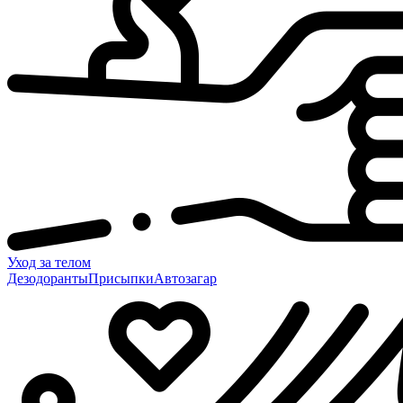
Уход за телом
Дезодоранты
Присыпки
Автозагар