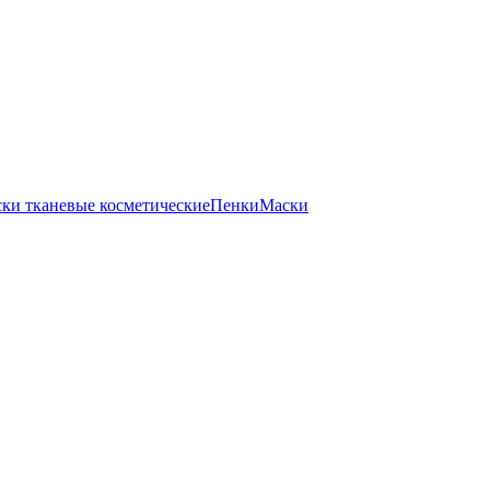
ки тканевые косметические
Пенки
Маски