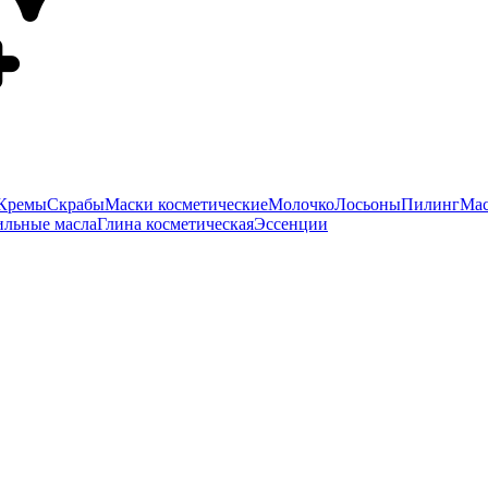
Кремы
Скрабы
Маски косметические
Молочко
Лосьоны
Пилинг
Мас
ильные масла
Глина косметическая
Эссенции