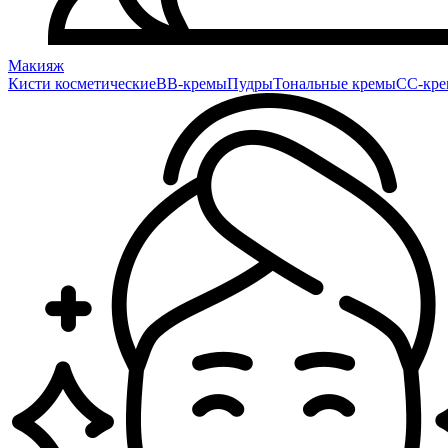
Макияж
Кисти косметические
BB-кремы
Пудры
Тональные кремы
CC-кр