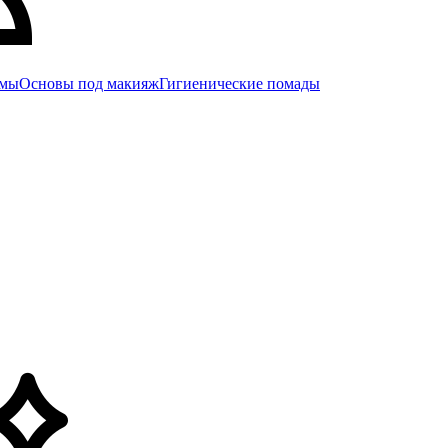
емы
Основы под макияж
Гигиенические помады