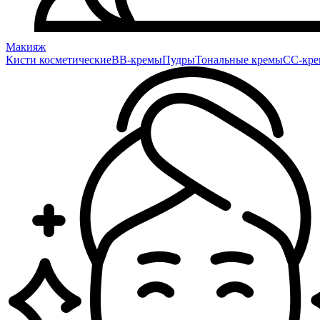
Макияж
Кисти косметические
BB-кремы
Пудры
Тональные кремы
CC-кр