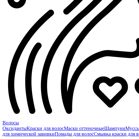
Волосы
Оксиданты
Краски для волос
Маски оттеночные
Шампуни
Мусс
для химической завивки
Помады для волос
Смывка краски для в