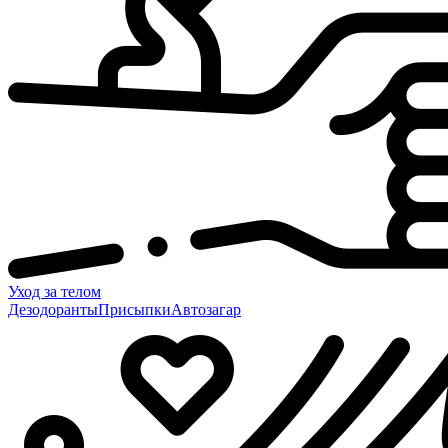
Уход за телом
Дезодоранты
Присыпки
Автозагар