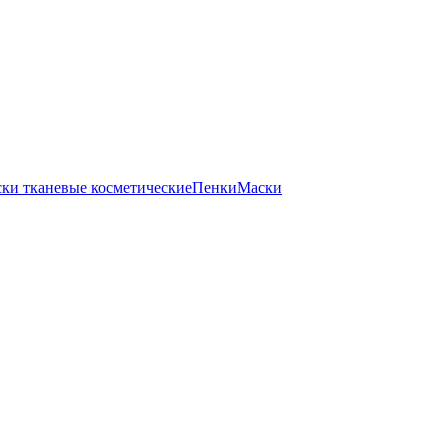
ки тканевые косметические
Пенки
Маски