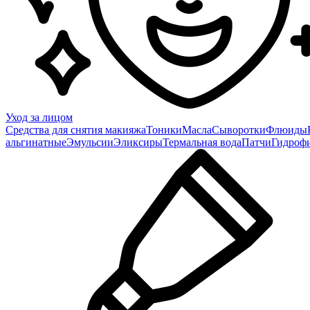
Уход за лицом
Средства для снятия макияжа
Тоники
Масла
Сыворотки
Флюиды
альгинатные
Эмульсии
Эликсиры
Термальная вода
Патчи
Гидроф