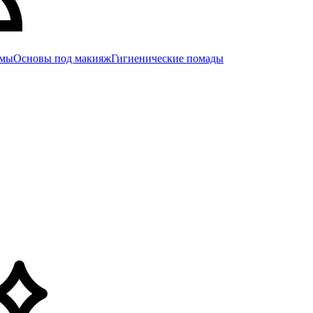
емы
Основы под макияж
Гигиенические помады