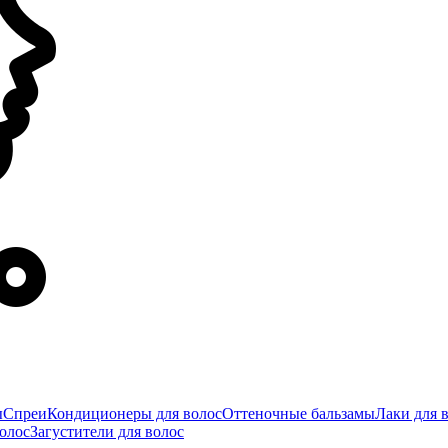
ы
Спреи
Кондиционеры для волос
Оттеночные бальзамы
Лаки для 
олос
Загустители для волос