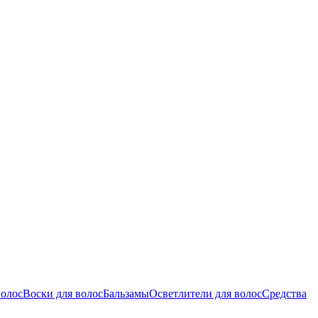
волос
Воски для волос
Бальзамы
Осветлители для волос
Средства