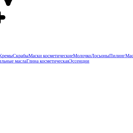
Кремы
Скрабы
Маски косметические
Молочко
Лосьоны
Пилинг
Мас
ильные масла
Глина косметическая
Эссенции