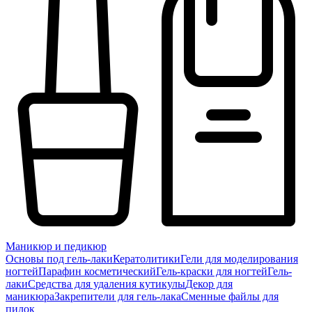
Маникюр и педикюр
Основы под гель-лаки
Кератолитики
Гели для моделирования
ногтей
Парафин косметический
Гель-краски для ногтей
Гель-
лаки
Средства для удаления кутикулы
Декор для
маникюра
Закрепители для гель-лака
Сменные файлы для
пилок