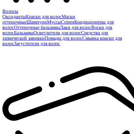
Волосы
Оксиданты
Краски для волос
Маски
оттеночные
Шампуни
Муссы
Спреи
Кондиционеры для
волос
Оттеночные бальзамы
Лаки для волос
Воски для
волос
Бальзамы
Осветлители для волос
Средства для
химической завивки
Помады для волос
Смывка краски для
волос
Загустители для волос