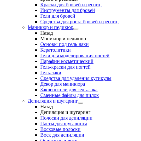
Краски для бровей и ресниц
Инструменты для бровей
Гели для бровей
Средства для роста бровей и ресниц
Маникюр и педикюр
Назад
Маникюр и педикюр
Основы под гель-лаки
Кератолитики
Гели для моделирования ногтей
Парафин косметический
Гель-краски для ногтей
Гель-лаки
Средства для удаления кутикулы
Декор для маникюра
Закрепители для гель-лака
Сменные файлы для пилок
Депиляция и шугаринг
Назад
Депиляция и шугаринг
Полоски для депиляции
Пасты для шугаринга
Восковые полоски
Воск для депиляции
Очистители воска