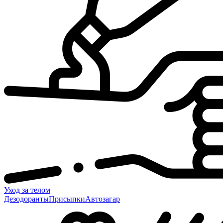
Уход за телом
Дезодоранты
Присыпки
Автозагар