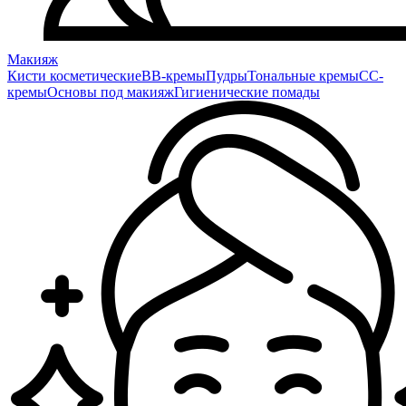
Макияж
Кисти косметические
BB-кремы
Пудры
Тональные кремы
CC-
кремы
Основы под макияж
Гигиенические помады