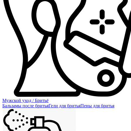
Мужской уход / Бритьё
Бальзамы после бритья
Гели для бритья
Пены для бритья