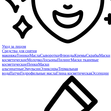
Уход за лицом
Средства для снятия
макияжа
Тоники
Масла
Сыворотки
Флюиды
Кремы
Скрабы
Маски
косметические
Молочко
Лосьоны
Пилинг
Маски тканевые
косметические
Пенки
Маски
альгинатные
Эмульсии
Эликсиры
Термальная
вода
Патчи
Гидрофильные масла
Глина косметическая
Эссенции