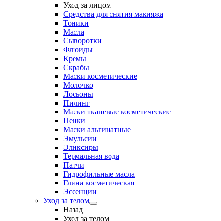
Уход за лицом
Средства для снятия макияжа
Тоники
Масла
Сыворотки
Флюиды
Кремы
Скрабы
Маски косметические
Молочко
Лосьоны
Пилинг
Маски тканевые косметические
Пенки
Маски альгинатные
Эмульсии
Эликсиры
Термальная вода
Патчи
Гидрофильные масла
Глина косметическая
Эссенции
Уход за телом
Назад
Уход за телом