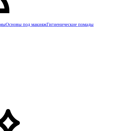
емы
Основы под макияж
Гигиенические помады