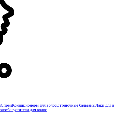
ы
Спреи
Кондиционеры для волос
Оттеночные бальзамы
Лаки для 
олос
Загустители для волос