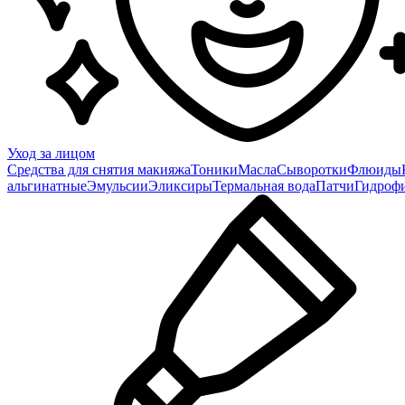
Уход за лицом
Средства для снятия макияжа
Тоники
Масла
Сыворотки
Флюиды
альгинатные
Эмульсии
Эликсиры
Термальная вода
Патчи
Гидроф