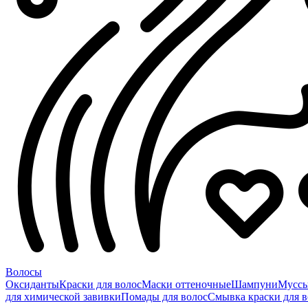
Волосы
Оксиданты
Краски для волос
Маски оттеночные
Шампуни
Мусс
для химической завивки
Помады для волос
Смывка краски для в