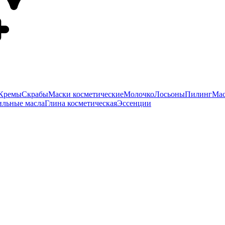
Кремы
Скрабы
Маски косметические
Молочко
Лосьоны
Пилинг
Мас
ильные масла
Глина косметическая
Эссенции