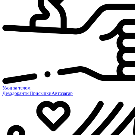
Уход за телом
Дезодоранты
Присыпки
Автозагар