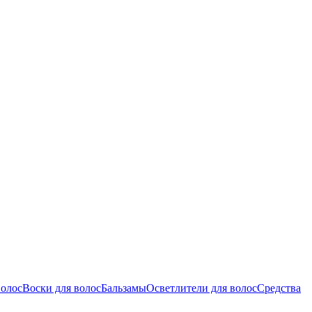
волос
Воски для волос
Бальзамы
Осветлители для волос
Средства