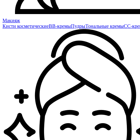
Макияж
Кисти косметические
BB-кремы
Пудры
Тональные кремы
CC-кр