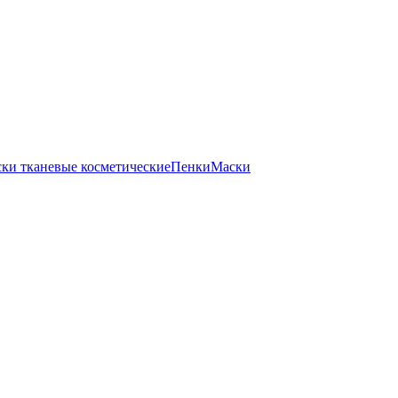
ки тканевые косметические
Пенки
Маски