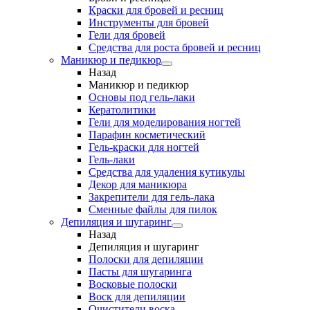
Краски для бровей и ресниц
Инструменты для бровей
Гели для бровей
Средства для роста бровей и ресниц
Маникюр и педикюр
Назад
Маникюр и педикюр
Основы под гель-лаки
Кератолитики
Гели для моделирования ногтей
Парафин косметический
Гель-краски для ногтей
Гель-лаки
Средства для удаления кутикулы
Декор для маникюра
Закрепители для гель-лака
Сменные файлы для пилок
Депиляция и шугаринг
Назад
Депиляция и шугаринг
Полоски для депиляции
Пасты для шугаринга
Восковые полоски
Воск для депиляции
Очистители воска