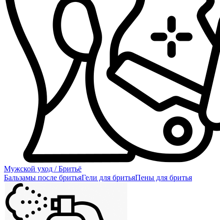
Мужской уход / Бритьё
Бальзамы после бритья
Гели для бритья
Пены для бритья