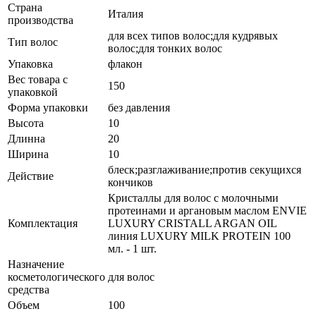
Страна
Италия
производства
для всех типов волос;для кудрявых
Тип волос
волос;для тонких волос
Упаковка
флакон
Вес товара с
150
упаковкой
Форма упаковки
без давления
Высота
10
Длинна
20
Ширина
10
блеск;разглаживание;против секущихся
Действие
кончиков
Кристаллы для волос с молочными
протеинами и аргановым маслом ENVIE
Комплектация
LUXURY CRISTALL ARGAN OIL
линия LUXURY MILK PROTEIN 100
мл. - 1 шт.
Назначение
косметологического
для волос
средства
Объем
100