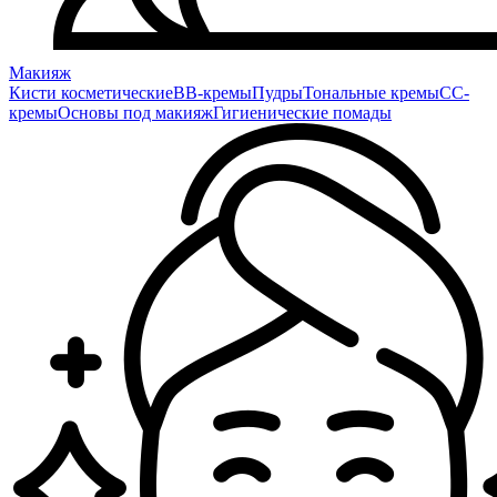
Макияж
Кисти косметические
BB-кремы
Пудры
Тональные кремы
CC-
кремы
Основы под макияж
Гигиенические помады