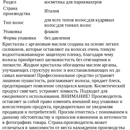
Раздел
косметика для парикмахеров
Страна
Италия
производства
для всех типов волос;для кудрявых
Тип волос
волос;для тонких волос
Упаковка
флакон
Форма упаковки
без давления
Кристаллы с аргановым маслом созданы на основе легких
силиконов, которые оставляют на волосах очень тонкую
водоотталкивающую защитную пленку, благодаря чему
волосы приобретают шелковистость без отягощения и
липкости. Жидкие кристаллы обогащены маслом арганы,
улучшающих структуру волос и восстанавливающих их до
самых кончиков! Профессиональное средство устраняет
лишнюю пушистость, разглаживает волосы, придает блеск,
предотвращает появление секущихся концов. Косметический
продукт смягчает, устраняет ломкость. Подходит для
ежедневного использования. ВНИМАНИЕ! Производитель
оставляет за собой право изменять внешний вид упаковки и
консистенцию продукта, предварительно не уведомляя
продавцов и потребителей. Просим отнестись с пониманием к
данному обстоятельству и приносим извинения за неточности
в фотографиях товара. Страна-производитель может
отличаться в зависимости от места нахождения производства