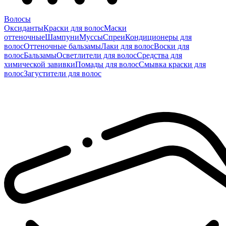
Волосы
Оксиданты
Краски для волос
Маски
оттеночные
Шампуни
Муссы
Спреи
Кондиционеры для
волос
Оттеночные бальзамы
Лаки для волос
Воски для
волос
Бальзамы
Осветлители для волос
Средства для
химической завивки
Помады для волос
Смывка краски для
волос
Загустители для волос