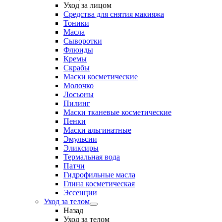
Уход за лицом
Средства для снятия макияжа
Тоники
Масла
Сыворотки
Флюиды
Кремы
Скрабы
Маски косметические
Молочко
Лосьоны
Пилинг
Маски тканевые косметические
Пенки
Маски альгинатные
Эмульсии
Эликсиры
Термальная вода
Патчи
Гидрофильные масла
Глина косметическая
Эссенции
Уход за телом
Назад
Уход за телом