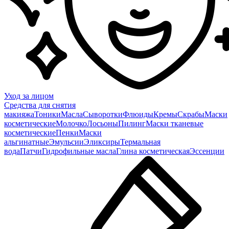
Уход за лицом
Средства для снятия
макияжа
Тоники
Масла
Сыворотки
Флюиды
Кремы
Скрабы
Маски
косметические
Молочко
Лосьоны
Пилинг
Маски тканевые
косметические
Пенки
Маски
альгинатные
Эмульсии
Эликсиры
Термальная
вода
Патчи
Гидрофильные масла
Глина косметическая
Эссенции