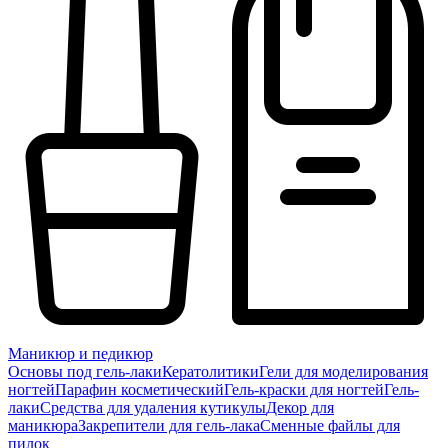
Маникюр и педикюр
Основы под гель-лаки
Кератолитики
Гели для моделирования
ногтей
Парафин косметический
Гель-краски для ногтей
Гель-
лаки
Средства для удаления кутикулы
Декор для
маникюра
Закрепители для гель-лака
Сменные файлы для
пилок