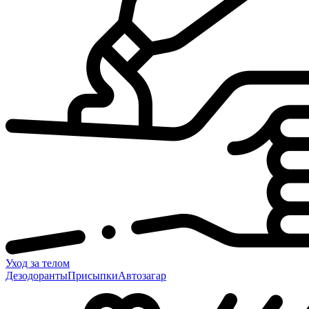
Уход за телом
Дезодоранты
Присыпки
Автозагар