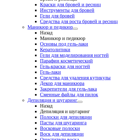
Краски для бровей и ресниц
Инструменты для бровей
Гели для бровей
Средства для роста бровей и ресниц
Маникюр и педикюр
Назад
Маникюр и педикюр
Основы под гель-лаки
Кератолитики
Гели для моделирования ногтей
Парафин косметический
Гель-краски для ногтей
Гель-лаки
Средства для удаления кутикулы
Декор для маникюра
Закрепители для гель-лака
Сменные файлы для пилок
Депиляция и шугаринг
Назад
Депиляция и шугаринг
Полоски для депиляции
Пасты для шугаринга
Восковые полоски
Воск для депиляции
Очистители воска