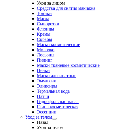
Уход за лицом
Средства для снятия макияжа
Тоники
Масла
Сыворотки
Флюиды
Кремы
Скрабы
Маски косметические
Молочко
Лосьоны
Пилинг
Маски тканевые косметические
Пенки
Маски альгинатные
Эмульсии
Эликсиры
Термальная вода
Патчи
Гидрофильные масла
Глина косметическая
Эссенции
Уход за телом
Назад
Уход за телом