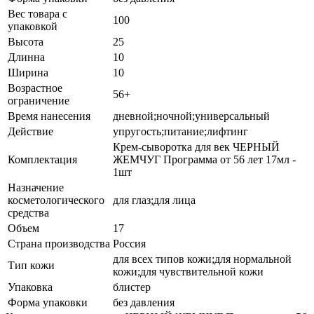
Вес товара с
100
упаковкой
Высота
25
Длинна
10
Ширина
10
Возрастное
56+
ограничение
Время нанесения
дневной;ночной;универсальный
Действие
упругость;питание;лифтинг
Крем-сыворотка для век ЧЕРНЫЙ
Комплектация
ЖЕМЧУГ Программа от 56 лет 17мл -
1шт
Назначение
косметологического
для глаз;для лица
средства
Объем
17
Страна производства
Россия
для всех типов кожи;для нормальной
Тип кожи
кожи;для чувствительной кожи
Упаковка
блистер
Форма упаковки
без давления