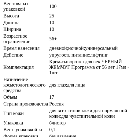
Вес товара с
100
упаковкой
Высота
25
Длинна
10
Ширина
10
Возрастное
56+
ограничение
Время нанесения
дневной;ночной;универсальный
Действие
упругость;питание;лифтинг
Крем-сыворотка для век ЧЕРНЫЙ
Комплектация
ЖЕМЧУГ Программа от 56 лет 17мл -
1шт
Назначение
косметологического
для глаз;для лица
средства
Объем
17
Страна производства
Россия
для всех типов кожи;для нормальной
Тип кожи
кожи;для чувствительной кожи
Упаковка
блистер
Вес с упаковкой кг
0;1
Форма упаковки
без давления