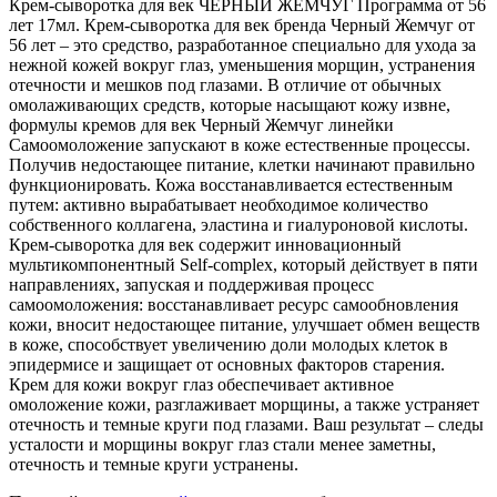
Крем-сыворотка для век ЧЕРНЫЙ ЖЕМЧУГ Программа от 56
лет 17мл. Крем-сыворотка для век бренда Черный Жемчуг от
56 лет – это средство, разработанное специально для ухода за
нежной кожей вокруг глаз, уменьшения морщин, устранения
отечности и мешков под глазами. В отличие от обычных
омолаживающих средств, которые насыщают кожу извне,
формулы кремов для век Черный Жемчуг линейки
Самоомоложение запускают в коже естественные процессы.
Получив недостающее питание, клетки начинают правильно
функционировать. Кожа восстанавливается естественным
путем: активно вырабатывает необходимое количество
собственного коллагена, эластина и гиалуроновой кислоты.
Крем-сыворотка для век содержит инновационный
мультикомпонентный Self-complex, который действует в пяти
направлениях, запуская и поддерживая процесс
самоомоложения: восстанавливает ресурс самообновления
кожи, вносит недостающее питание, улучшает обмен веществ
в коже, способствует увеличению доли молодых клеток в
эпидермисе и защищает от основных факторов старения.
Крем для кожи вокруг глаз обеспечивает активное
омоложение кожи, разглаживает морщины, а также устраняет
отечность и темные круги под глазами. Ваш результат – следы
усталости и морщины вокруг глаз стали менее заметны,
отечность и темные круги устранены.