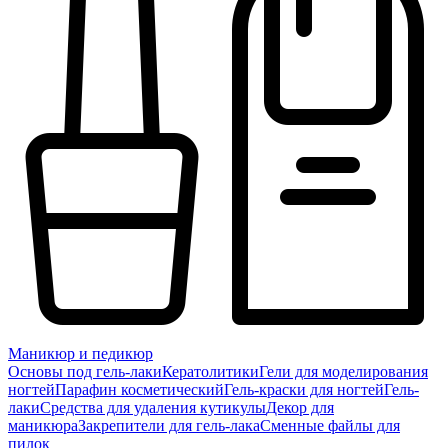
Маникюр и педикюр
Основы под гель-лаки
Кератолитики
Гели для моделирования
ногтей
Парафин косметический
Гель-краски для ногтей
Гель-
лаки
Средства для удаления кутикулы
Декор для
маникюра
Закрепители для гель-лака
Сменные файлы для
пилок