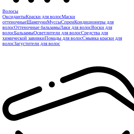
Волосы
Оксиданты
Краски для волос
Маски
оттеночные
Шампуни
Муссы
Спреи
Кондиционеры для
волос
Оттеночные бальзамы
Лаки для волос
Воски для
волос
Бальзамы
Осветлители для волос
Средства для
химической завивки
Помады для волос
Смывка краски для
волос
Загустители для волос