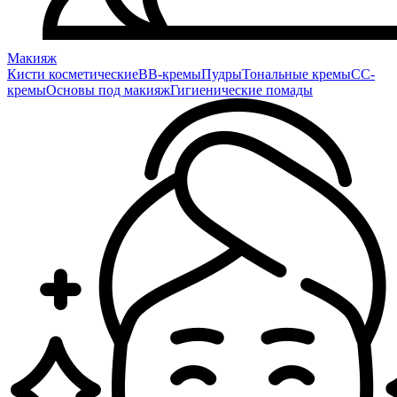
Макияж
Кисти косметические
BB-кремы
Пудры
Тональные кремы
CC-
кремы
Основы под макияж
Гигиенические помады