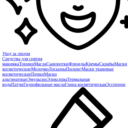
Уход за лицом
Средства для снятия
макияжа
Тоники
Масла
Сыворотки
Флюиды
Кремы
Скрабы
Маски
косметические
Молочко
Лосьоны
Пилинг
Маски тканевые
косметические
Пенки
Маски
альгинатные
Эмульсии
Эликсиры
Термальная
вода
Патчи
Гидрофильные масла
Глина косметическая
Эссенции