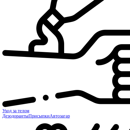
Уход за телом
Дезодоранты
Присыпки
Автозагар