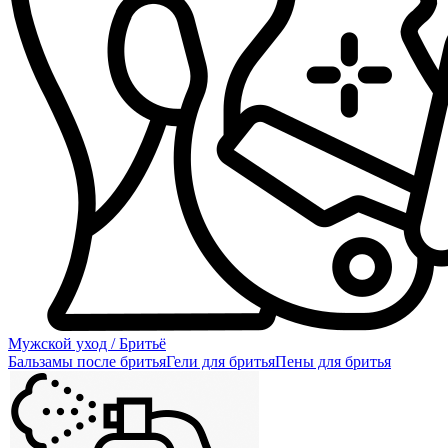
Мужской уход / Бритьё
Бальзамы после бритья
Гели для бритья
Пены для бритья