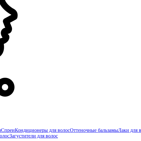
ы
Спреи
Кондиционеры для волос
Оттеночные бальзамы
Лаки для 
олос
Загустители для волос