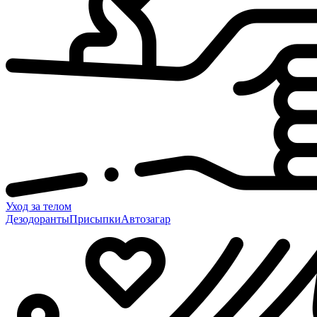
Уход за телом
Дезодоранты
Присыпки
Автозагар