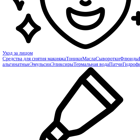
Уход за лицом
Средства для снятия макияжа
Тоники
Масла
Сыворотки
Флюиды
альгинатные
Эмульсии
Эликсиры
Термальная вода
Патчи
Гидроф