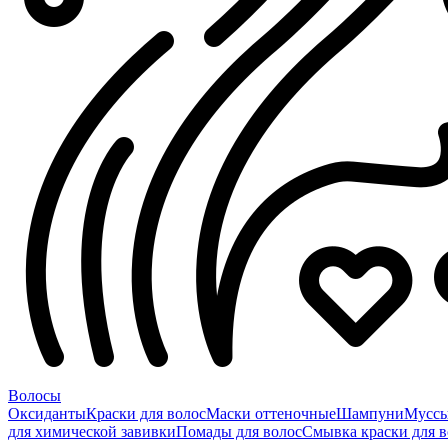
Волосы
Оксиданты
Краски для волос
Маски оттеночные
Шампуни
Мусс
для химической завивки
Помады для волос
Смывка краски для в