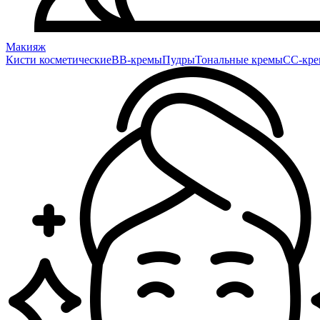
Макияж
Кисти косметические
BB-кремы
Пудры
Тональные кремы
CC-кр