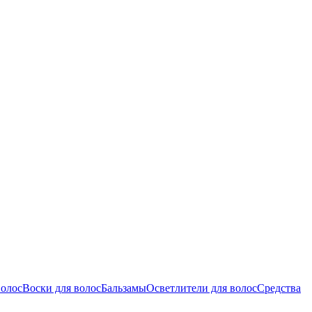
волос
Воски для волос
Бальзамы
Осветлители для волос
Средства