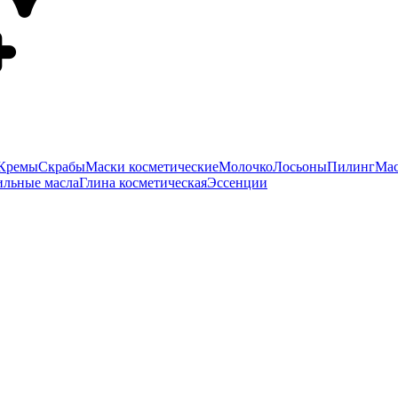
Кремы
Скрабы
Маски косметические
Молочко
Лосьоны
Пилинг
Мас
ильные масла
Глина косметическая
Эссенции