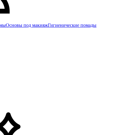
емы
Основы под макияж
Гигиенические помады