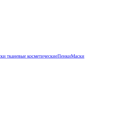
ки тканевые косметические
Пенки
Маски