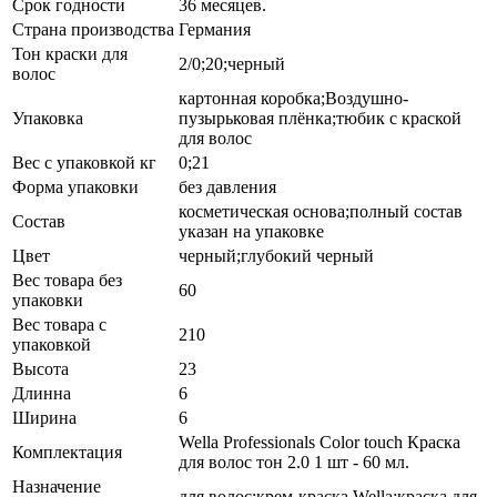
Срок годности
36 месяцев.
Страна производства
Германия
Тон краски для
2/0;20;черный
волос
картонная коробка;Воздушно-
Упаковка
пузырьковая плёнка;тюбик с краской
для волос
Вес с упаковкой кг
0;21
Форма упаковки
без давления
косметическая основа;полный состав
Состав
указан на упаковке
Цвет
черный;глубокий черный
Вес товара без
60
упаковки
Вес товара с
210
упаковкой
Высота
23
Длинна
6
Ширина
6
Wella Professionals Color touch Краска
Комплектация
для волос тон 2.0 1 шт - 60 мл.
Назначение
для волос;крем-краска Wella;краска для