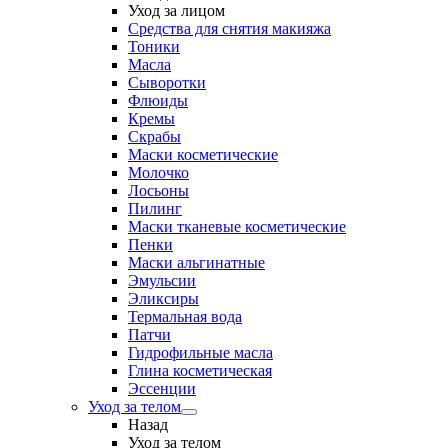
Уход за лицом
Средства для снятия макияжа
Тоники
Масла
Сыворотки
Флюиды
Кремы
Скрабы
Маски косметические
Молочко
Лосьоны
Пилинг
Маски тканевые косметические
Пенки
Маски альгинатные
Эмульсии
Эликсиры
Термальная вода
Патчи
Гидрофильные масла
Глина косметическая
Эссенции
Уход за телом
Назад
Уход за телом