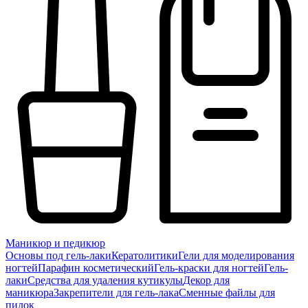
Маникюр и педикюр
Основы под гель-лаки
Кератолитики
Гели для моделирования
ногтей
Парафин косметический
Гель-краски для ногтей
Гель-
лаки
Средства для удаления кутикулы
Декор для
маникюра
Закрепители для гель-лака
Сменные файлы для
пилок