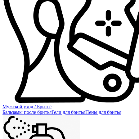
Мужской уход / Бритьё
Бальзамы после бритья
Гели для бритья
Пены для бритья