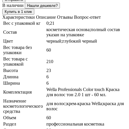
В наличии
Нашли дешевле?
Купить в 1 клик
Характеристики
Описание
Отзывы
Вопрос-ответ
Вес с упаковкой кг
0;21
косметическая основа;полный состав
Состав
указан на упаковке
Цвет
черный;глубокий черный
Вес товара без
60
упаковки
Вес товара с
210
упаковкой
Высота
23
Длинна
6
Ширина
6
Wella Professionals Color touch Краска
Комплектация
для волос тон 2.0 1 шт - 60 мл.
Назначение
для волос;крем-краска Wella;краска для
косметологического
волос
средства
Объем
60
Раздел
профессиональная косметика