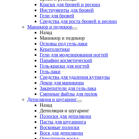
Краски для бровей и ресниц
Инструменты для бровей
Гели для бровей
Средства для роста бровей и ресниц
Маникюр и педикюр
Назад
Маникюр и педикюр
Основы под гель-лаки
Кератолитики
Гели для моделирования ногтей
Парафин косметический
Гель-краски для ногтей
Гель-лаки
Средства для удаления кутикулы
Декор для маникюра
Закрепители для гель-лака
Сменные файлы для пилок
Депиляция и шугаринг
Назад
Депиляция и шугаринг
Полоски для депиляции
Пасты для шугаринга
Восковые полоски
Воск для депиляции
Очистители воска