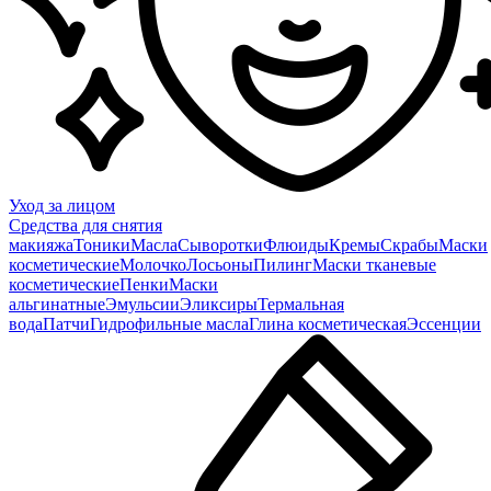
Уход за лицом
Средства для снятия
макияжа
Тоники
Масла
Сыворотки
Флюиды
Кремы
Скрабы
Маски
косметические
Молочко
Лосьоны
Пилинг
Маски тканевые
косметические
Пенки
Маски
альгинатные
Эмульсии
Эликсиры
Термальная
вода
Патчи
Гидрофильные масла
Глина косметическая
Эссенции