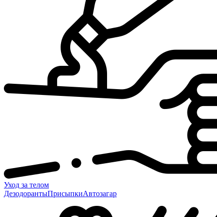
Уход за телом
Дезодоранты
Присыпки
Автозагар