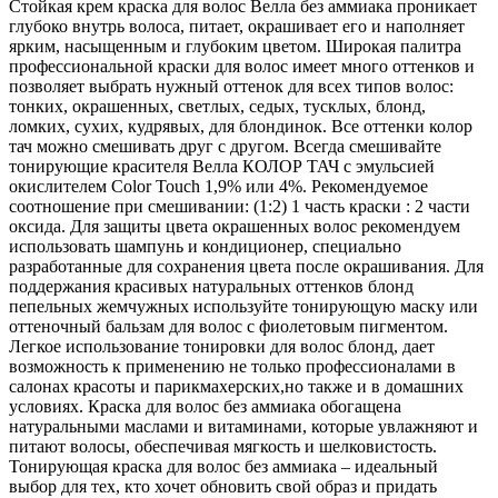
Стойкая крем краска для волос Велла без аммиака проникает
глубоко внутрь волоса, питает, окрашивает его и наполняет
ярким, насыщенным и глубоким цветом. Широкая палитра
профессиональной краски для волос имеет много оттенков и
позволяет выбрать нужный оттенок для всех типов волос:
тонких, окрашенных, светлых, седых, тусклых, блонд,
ломких, сухих, кудрявых, для блондинок. Все оттенки колор
тач можно смешивать друг с другом. Всегда смешивайте
тонирующие красителя Велла КОЛОР ТАЧ с эмульсией
окислителем Color Touch 1,9% или 4%. Рекомендуемое
соотношение при смешивании: (1:2) 1 часть краски : 2 части
оксида. Для защиты цвета окрашенных волос рекомендуем
использовать шампунь и кондиционер, специально
разработанные для сохранения цвета после окрашивания. Для
поддержания красивых натуральных оттенков блонд
пепельных жемчужных используйте тонирующую маску или
оттеночный бальзам для волос с фиолетовым пигментом.
Легкое использование тонировки для волос блонд, дает
возможность к применению не только профессионалами в
салонах красоты и парикмахерских,но также и в домашних
условиях. Краска для волос без аммиака обогащена
натуральными маслами и витаминами, которые увлажняют и
питают волосы, обеспечивая мягкость и шелковистость.
Тонирующая краска для волос без аммиака – идеальный
выбор для тех, кто хочет обновить свой образ и придать