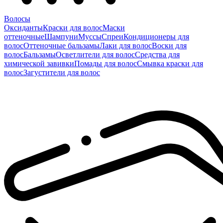
Волосы
Оксиданты
Краски для волос
Маски
оттеночные
Шампуни
Муссы
Спреи
Кондиционеры для
волос
Оттеночные бальзамы
Лаки для волос
Воски для
волос
Бальзамы
Осветлители для волос
Средства для
химической завивки
Помады для волос
Смывка краски для
волос
Загустители для волос