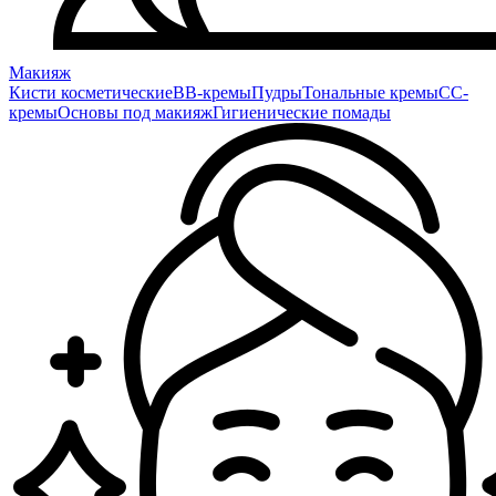
Макияж
Кисти косметические
BB-кремы
Пудры
Тональные кремы
CC-
кремы
Основы под макияж
Гигиенические помады